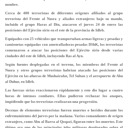
nombre.
Cerca de 400 terroristas de diferentes orígenes afiliados al grupo
terrorista del Frente al Nusra y aliados extranjeros bajo su mando,
incluido el grupo Haras al Din, atacaron el jueves 24 de enero las
posiciones del Ejército sirio en el este de la provincia de Idleb.
Equipados con 25 vehículos que transportaban armas ligeras y pesadas y
camionetas equipadas con ametralladoras pesadas DShK, los terroristas
comenzaron a atacar las posiciones del Ejército sirio desde varias
ciudades del este de Idleb, incluyendo Ras al Ayn.
Según fuentes desplegadas en el terreno, los miembros del Frente al
Nusra y otros grupos terroristas habrían atacado las posiciones del
Ejército en las afueras de Mushairafat, Tel Sultan y el aeropuerto de Abu
al Duhur, en Idleb.
Las fuerzas sirias reaccionaron rápidamente y esto dio lugar a cuatro
horas de intensos combates. Ellas pudieron rechazar los ataques,
impidiendo que los terroristas realizaran una progresión.
Decenas de elementos terroristas fueron muertos o heridos durante los
enfrentamientos del jueves por la mañana. Varios comandantes de origen
extranjero, como Abu al Barra al Qoqazi, figuran entre los muertos. Este
último era uno de los principales jefes militares desplegados sobre el