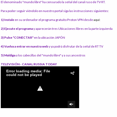
El denominado "mundo libre" ha censurado la señal del canal ruso de TV RT.
Para poder seguir viéndolo en nuestro portal siga las instrucciones siguientes:
1) Instale
en su ordenador el programa gratuito Proton VPN desde
aquí:
2) Ejecute el programa
y aparecerán tres Ubicaciones libres en la parte izquierda
3) Pulse "CONECTAR"
en la ubicación JAPÓN
4) Vuelva a entrar en nuestra web
y ya podrá disfrutar de la señal de RT TV
5) Maldiga
a los cabecillas del "mundo libre" y a sus ancestros
TELEVISIÓN - CANAL RUSSIA TODAY