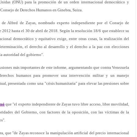
 Unidas (ONU) para la promoción de un orden internacional democrático y
el Consejo de Derechos Humanos en Ginebra, Suiza.
 de Alfred de Zayas, nombrado experto independiente por el Consejo de
2012 hasta el 30 de abril de 2018. Según la resolución 18/6 que establece su
cional democrático y equitativo exige, entre otras cosas, la realización del
determinación, el derecho al desarrollo y el derecho a la paz con elecciones
la autoridad del gobierno".
lusiones más importantes de este informe, argumentando que contra Venezuela
s derechos humanos para promover una intervención militar y un manejo
al, presentada como una "crisis humanitaria" para elevar las presiones sobre
rmó
que "el experto independiente de Zayas tuvo libre acceso, libre movilidad,
oridades del Gobierno, con factores de la oposición, con las víctimas de la
es".
a, que "de Zayas reconoce la manipulación artificial del precio internacional