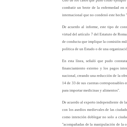
Uno de los casos que puso como ejemplo f
combatir un brote de la enfermedad en
internacional que no condenó este hecho "
De acuerdo al informe, este tipo de co
virtud del artículo 7 del Estatuto de Rom
de conducta que implique la comisión múl
política de un Estado o de una organizaci
En esta línea, señaló que pudo constata
financiamiento externo y los pagos inte
nacional, creando una reducción de la ofer
14 de 33 de sus cuentas corresponsables en
para importar medicinas y alimentos".
De acuerdo al experto independiente de l
con los asedios medievales de las ciudade
como intención doblegar no solo a ciudad
"acompañadas de la manipulación de la opi