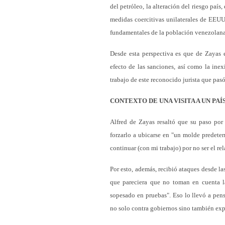
del petróleo, la alteración del riesgo paí
medidas coercitivas unilaterales de EEUU
fundamentales de la población venezolana
Desde esta perspectiva es que de Zayas e
efecto de las sanciones, así como la inex
trabajo de este reconocido jurista que pas
CONTEXTO DE UNA VISITA A UN PAÍ
Alfred de Zayas resaltó que su paso po
forzarlo a ubicarse en "un molde predete
continuar (con mi trabajo) por no ser el rel
Por esto, además, recibió ataques desde las
que pareciera que no toman en cuenta 
sopesado en pruebas". Eso lo llevó a pen
no solo contra gobiernos sino también exp