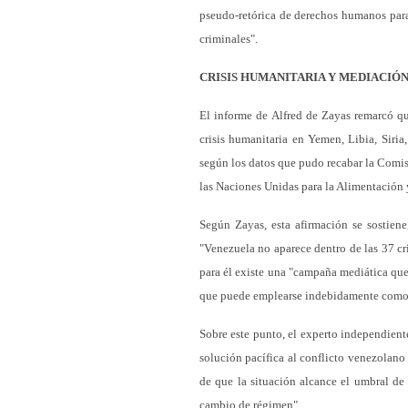
pseudo-retórica de derechos humanos para
criminales".
CRISIS HUMANITARIA Y MEDIACIÓ
El informe de Alfred de Zayas remarcó q
crisis humanitaria en Yemen, Libia, Siria
según los datos que pudo recabar la Comi
las Naciones Unidas para la Alimentación y
Según Zayas, esta afirmación se sostien
"Venezuela no aparece dentro de las 37 cr
para él existe una "campaña mediática que 
que puede emplearse indebidamente como p
Sobre este punto, el experto independien
solución pacífica al conflicto venezolano 
de que la situación alcance el umbral de
cambio de régimen".