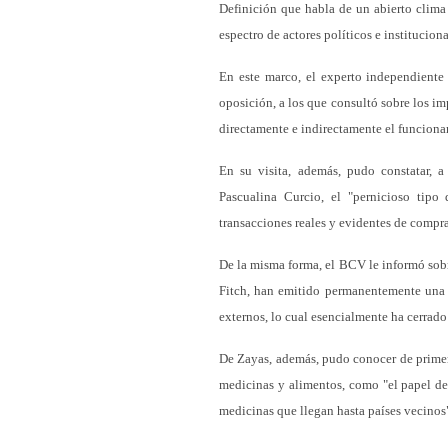
Definición que habla de un abierto clima 
espectro de actores políticos e instituciona
En este marco, el experto independiente 
oposición, a los que consultó sobre los im
directamente e indirectamente el funcion
En su visita, además, pudo constatar, 
Pascualina Curcio, el "pernicioso tip
transacciones reales y evidentes de compr
De la misma forma, el BCV le informó sobr
Fitch, han emitido permanentemente una c
externos, lo cual esencialmente ha cerrado
De Zayas, además, pudo conocer de primer
medicinas y alimentos, como "el papel de 
medicinas que llegan hasta países vecinos