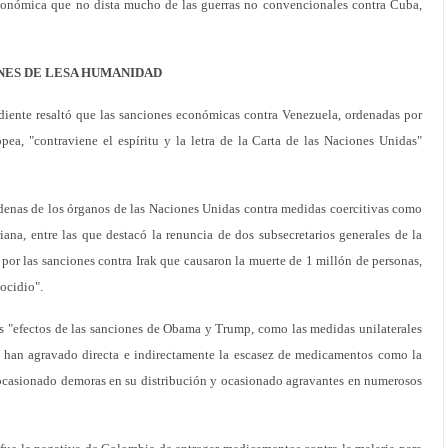
conómica que no dista mucho de las guerras no convencionales contra Cuba,
NES DE LESA HUMANIDAD
ndiente resaltó que las sanciones económicas contra Venezuela, ordenadas por
a, "contraviene el espíritu y la letra de la Carta de las Naciones Unidas"
ndenas de los órganos de las Naciones Unidas contra medidas coercitivas como
iana, entre las que destacó la renuncia de dos subsecretarios generales de la
por las sanciones contra Irak que causaron la muerte de 1 millón de personas,
ocidio".
s "efectos de las sanciones de Obama y Trump, como las medidas unilaterales
 han agravado directa e indirectamente la escasez de medicamentos como la
ha ocasionado demoras en su distribución y ocasionado agravantes en numerosos