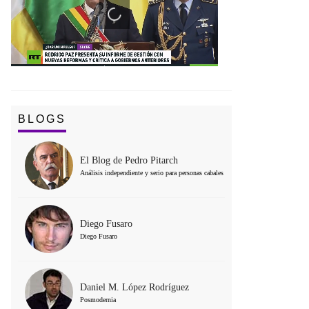
BLOGS
El Blog de Pedro Pitarch
Análisis independiente y serio para personas cabales
Diego Fusaro
Diego Fusaro
Daniel M. López Rodríguez
Posmodernia