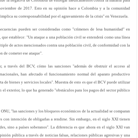
ue la negativa de Colombia de entregar medicamentos contra la malaria para
 noviembre de 2017. Esto en su opinión hace a Colombia y a la comunidad
implica su corresponsabilidad por el agravamiento de la crisis" en Venezuela.
nsecuencias pueden ser consideradas como "crímenes de lesa humanidad" en
a, que establece: "Un ataque a una población civil se entenderá como una línea
tiple de actos mencionados contra una población civil, de conformidad con la
ón de cometer ese ataque".
r, a través del BCV, cómo las sanciones "además de obstruir el acceso al
rnacionales, han afectado el funcionamiento normal del aparato productivo
ta de bienes y servicios locales". Muestra de esto es que el BCV puede utilizar
 el exterior, lo que ha generado "obstáculos para los pagos del sector público
a ONU, "las sanciones y los bloqueos económicos de la actualidad se comparan
s con intención de obligarlas a rendirse. Sin embargo, en el siglo XXI tienen
es, sino a países soberanos". La diferencia es que ahora en el siglo XXI van
nión pública a través de noticias falsas, relaciones públicas agresivas y una