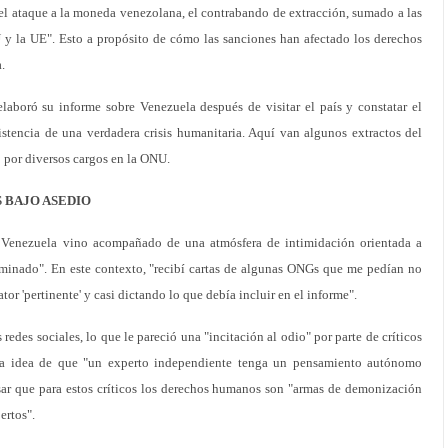
s, el ataque a la moneda venezolana, el contrabando de extracción, sumado a las
 y la UE". Esto a propósito de cómo las sanciones han afectado los derechos
.
laboró su informe sobre Venezuela después de visitar el país y constatar el
istencia de una verdadera crisis humanitaria. Aquí van algunos extractos del
ó por diversos cargos en la ONU.
S BAJO ASEDIO
r Venezuela vino acompañado de una atmósfera de intimidación orientada a
rminado". En este contexto, "recibí cartas de algunas ONGs que me pedían no
ator 'pertinente' y casi dictando lo que debía incluir en el informe".
 redes sociales, lo que le pareció una "incitación al odio" por parte de críticos
la idea de que "un experto independiente tenga un pensamiento autónomo
sar que para estos críticos los derechos humanos son "armas de demonización
ertos".