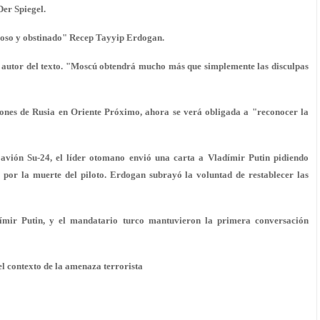
Der Spiegel.
ulloso y obstinado" Recep Tayyip Erdogan.
el autor del texto. "Moscú obtendrá mucho más que simplemente las disculpas
iones de Rusia en Oriente Próximo, ahora se verá obligada a "reconocer la
l avión Su-24, el líder otomano envió una carta a Vladímir Putin pidiendo
s por la muerte del piloto. Erdogan subrayó la voluntad de restablecer las
adímir Putin, y el mandatario turco mantuvieron la primera conversación
el contexto de la amenaza terrorista