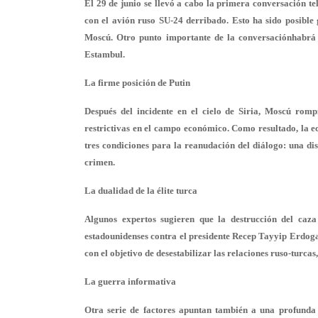
El 29 de junio se llevó a cabo la primera conversación t
con el avión ruso SU-24 derribado. Esto ha sido posible
Moscú. Otro punto importante de la conversaciónhabrá s
Estambul.
La firme posición de Putin
Después del incidente en el cielo de Siria, Moscú romp
restrictivas en el campo económico. Como resultado, la e
tres condiciones para la reanudación del diálogo: una dis
crimen.
La dualidad de la élite turca
Algunos expertos sugieren que la destrucción del caza
estadounidenses contra el presidente Recep Tayyip Erdogan
con el objetivo de desestabilizar las relaciones ruso-turcas
La guerra informativa
Otra serie de factores apuntan también a una profunda d