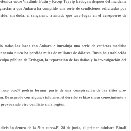
elefónica entre Vladimir Putin y Recep Tayyip Erdogan después del incidente
 gracias a que Ankara ha cumplido una serie de condiciones solicitadas por
ido, sin duda, el sangriento atentado que tuvo lugar en el aeropuerto de
ió todos los lazos con Ankara e introdujo una serie de estrictas medidas
conomía turca ha perdido miles de millones de dólares. Rusia ha establecido
culpa pública de Erdogan, la reparación de los daños y la investigación del
 ruso Su-24 podría formar parte de una conspiración de las élites pro-
. De acuerdo con algunos informes, el derribo se hizo sin su conocimiento y
, provocando otro conflicto en la región.
ivisión dentro de la élite turca.El 28 de junio, el primer ministro Binali