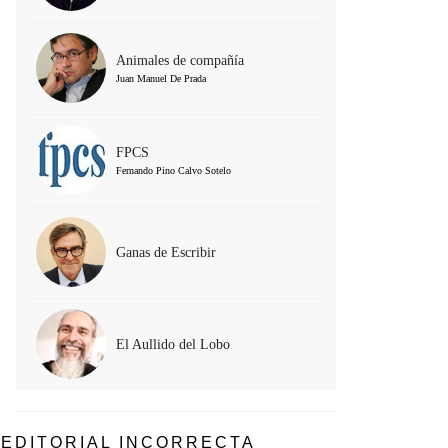
Animales de compañía
Juan Manuel De Prada
FPCS
Fernando Pino Calvo Sotelo
Ganas de Escribir
El Aullido del Lobo
EDITORIAL INCORRECTA