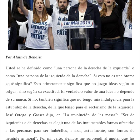
Por Alain de Benoist
Usted se ha definido como “una persona de la derecha de la izquierda” o
como “una persona de la izquierda de la derecha”. Si esto no es una broma
¿qué significa? Esto primeramente significa que no juzgo ideas según su
origen, sino según su exactitud. El verdadero valor de una idea no depende
de su marca. Si no, también significa que no tengo más indulgencia para la
estupidez de la derecha, de la que tengo para el sectarismo de la izquierda.
José Ortega y Gasset dijo, en “La revolución de las masas”: “Ser de
izquierdas o de derechas es elegir una de las innumerables formas ofrecidas
a las personas para ser imbéciles; ambas, actualmente, son formas de
hemiplejía moral”. Por mi parte, siempre me sorprendí al anotar que las