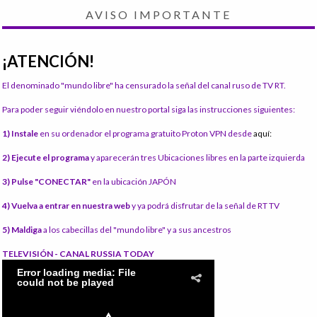
AVISO IMPORTANTE
¡ATENCIÓN!
El denominado "mundo libre" ha censurado la señal del canal ruso de TV RT.
Para poder seguir viéndolo en nuestro portal siga las instrucciones siguientes:
1) Instale
en su ordenador el programa gratuito Proton VPN desde
aquí:
2) Ejecute el programa
y aparecerán tres Ubicaciones libres en la parte izquierda
3) Pulse "CONECTAR"
en la ubicación JAPÓN
4) Vuelva a entrar en nuestra web
y ya podrá disfrutar de la señal de RT TV
5) Maldiga
a los cabecillas del "mundo libre" y a sus ancestros
TELEVISIÓN - CANAL RUSSIA TODAY