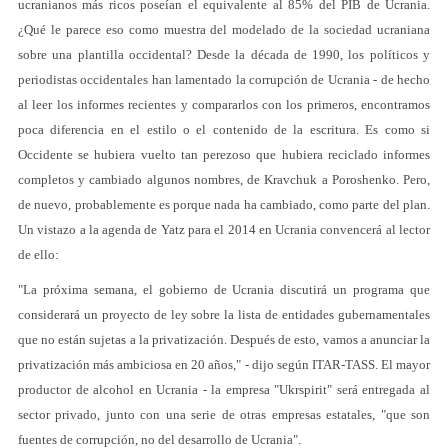
ucranianos más ricos poseían el equivalente al 85% del PIB de Ucrania.
¿Qué le parece eso como muestra del modelado de la sociedad ucraniana
sobre una plantilla occidental? Desde la década de 1990, los políticos y
periodistas occidentales han lamentado la corrupción de Ucrania - de hecho
al leer los informes recientes y compararlos con los primeros, encontramos
poca diferencia en el estilo o el contenido de la escritura. Es como si
Occidente se hubiera vuelto tan perezoso que hubiera reciclado informes
completos y cambiado algunos nombres, de Kravchuk a Poroshenko. Pero,
de nuevo, probablemente es porque nada ha cambiado, como parte del plan.
Un vistazo a la agenda de Yatz para el 2014 en Ucrania convencerá al lector
de ello:
"La próxima semana, el gobierno de Ucrania discutirá un programa que
considerará un proyecto de ley sobre la lista de entidades gubernamentales
que no están sujetas a la privatización. Después de esto, vamos a anunciar la
privatización más ambiciosa en 20 años," - dijo según ITAR-TASS. El mayor
productor de alcohol en Ucrania - la empresa "Ukrspirit" será entregada al
sector privado, junto con una serie de otras empresas estatales, "que son
fuentes de corrupción, no del desarrollo de Ucrania".