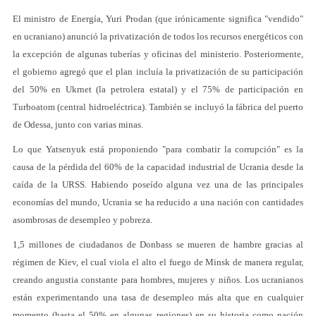
El ministro de Energía, Yuri Prodan (que irónicamente significa "vendido"
en ucraniano) anunció la privatización de todos los recursos energéticos con
la excepción de algunas tuberías y oficinas del ministerio. Posteriormente,
el gobierno agregó que el plan incluía la privatización de su participación
del 50% en Ukrnet (la petrolera estatal) y el 75% de participación en
Turboatom (central hidroeléctrica). También se incluyó la fábrica del puerto
de Odessa, junto con varias minas.
Lo que Yatsenyuk está proponiendo "para combatir la corrupción" es la
causa de la pérdida del 60% de la capacidad industrial de Ucrania desde la
caída de la URSS. Habiendo poseído alguna vez una de las principales
economías del mundo, Ucrania se ha reducido a una nación con cantidades
asombrosas de desempleo y pobreza.
1,5 millones de ciudadanos de Donbass se mueren de hambre gracias al
régimen de Kiev, el cual viola el alto el fuego de Minsk de manera regular,
creando angustia constante para hombres, mujeres y niños. Los ucranianos
están experimentando una tasa de desempleo más alta que en cualquier
momento (hasta el 50% en algunas regiones) en su historia como nación