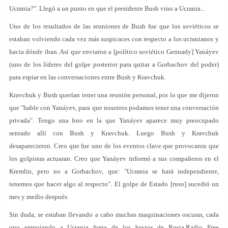
Ucrania?". Llegó a un punto en que el presidente Bush vino a Ucrania...
Uno de los resultados de las reuniones de Bush fue que los soviéticos se
estaban volviendo cada vez más suspicaces con respecto a los ucranianos y
hacia dónde iban. Así que enviaron a [político soviético Gennady] Yanáyev
(uno de los líderes del golpe posterior para quitar a Gorbachov del poder)
para espiar en las conversaciones entre Bush y Kravchuk.
Kravchuk y Bush querían tener una reunión personal, por lo que me dijeron
que "hable con Yanáyev, para que nosotros podamos tener una conversación
privada". Tengo una foto en la que Yanáyev aparece muy preocupado
sentado allí con Bush y Kravchuk. Luego Bush y Kravchuk
desaparecieron. Creo que fue uno de los eventos clave que provocaron que
los golpistas actuaran. Creo que Yanáyev informó a sus compañeros en el
Kremlin, pero no a Gorbachov, que: "Ucrania se hará independiente,
tenemos que hacer algo al respecto". El golpe de Estado [ruso] sucedió un
mes y medio después.
Sin duda, se estaban llevando a cabo muchas maquinaciones oscuras, cada
uno empujando a Ucrania fuera de los brazos de Rusia.Radio Free