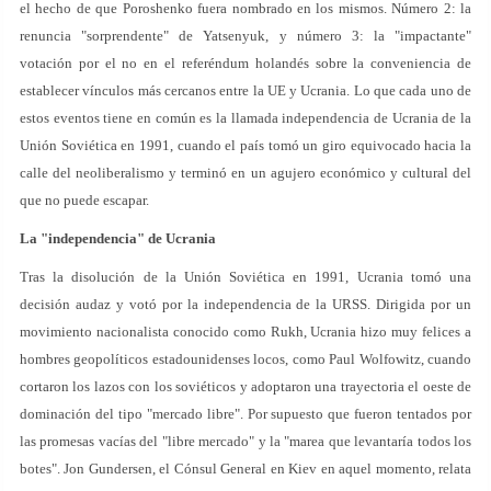
el hecho de que Poroshenko fuera nombrado en los mismos. Número 2: la
renuncia "sorprendente" de Yatsenyuk, y número 3: la "impactante"
votación por el no en el referéndum holandés sobre la conveniencia de
establecer vínculos más cercanos entre la UE y Ucrania. Lo que cada uno de
estos eventos tiene en común es la llamada independencia de Ucrania de la
Unión Soviética en 1991, cuando el país tomó un giro equivocado hacia la
calle del neoliberalismo y terminó en un agujero económico y cultural del
que no puede escapar.
La "independencia" de Ucrania
Tras la disolución de la Unión Soviética en 1991, Ucrania tomó una
decisión audaz y votó por la independencia de la URSS. Dirigida por un
movimiento nacionalista conocido como Rukh, Ucrania hizo muy felices a
hombres geopolíticos estadounidenses locos, como Paul Wolfowitz, cuando
cortaron los lazos con los soviéticos y adoptaron una trayectoria el oeste de
dominación del tipo "mercado libre". Por supuesto que fueron tentados por
las promesas vacías del "libre mercado" y la "marea que levantaría todos los
botes". Jon Gundersen, el Cónsul General en Kiev en aquel momento, relata