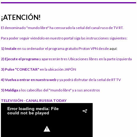
¡ATENCIÓN!
El denominado "mundo libre" ha censurado la señal del canal ruso de TV RT.
Para poder seguir viéndolo en nuestro portal siga las instrucciones siguientes:
1) Instale
en su ordenador el programa gratuito Proton VPN desde
aquí:
2) Ejecute el programa
y aparecerán tres Ubicaciones libres en la parte izquierda
3) Pulse "CONECTAR"
en la ubicación JAPÓN
4) Vuelva a entrar en nuestra web
y ya podrá disfrutar de la señal de RT TV
5) Maldiga
a los cabecillas del "mundo libre" y a sus ancestros
TELEVISIÓN - CANAL RUSSIA TODAY