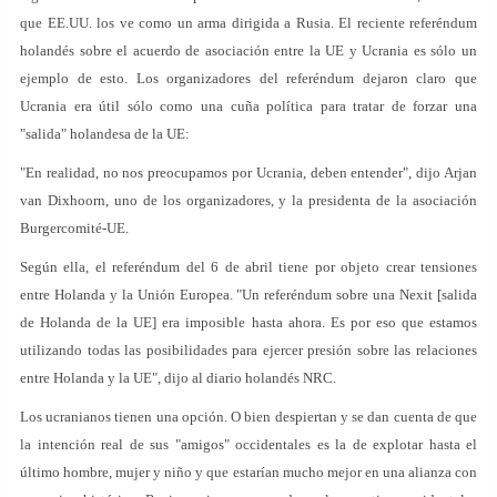
que EE.UU. los ve como un arma dirigida a Rusia. El reciente referéndum
holandés sobre el acuerdo de asociación entre la UE y Ucrania es sólo un
ejemplo de esto. Los organizadores del referéndum dejaron claro que
Ucrania era útil sólo como una cuña política para tratar de forzar una
"salida" holandesa de la UE:
"En realidad, no nos preocupamos por Ucrania, deben entender", dijo Arjan
van Dixhoorn, uno de los organizadores, y la presidenta de la asociación
Burgercomité-UE.
Según ella, el referéndum del 6 de abril tiene por objeto crear tensiones
entre Holanda y la Unión Europea. "Un referéndum sobre una Nexit [salida
de Holanda de la UE] era imposible hasta ahora. Es por eso que estamos
utilizando todas las posibilidades para ejercer presión sobre las relaciones
entre Holanda y la UE", dijo al diario holandés NRC.
Los ucranianos tienen una opción. O bien despiertan y se dan cuenta de que
la intención real de sus "amigos" occidentales es la de explotar hasta el
último hombre, mujer y niño y que estarían mucho mejor en una alianza con