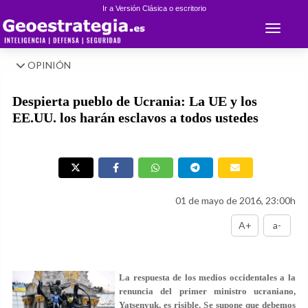
Ir a Versión Clásica o escritorio
Toggle 
OPINIÓN
Despierta pueblo de Ucrania: La UE y los
EE.UU. los harán esclavos a todos ustedes
01 de mayo de 2016, 23:00h
A+
a-
La respuesta de los medios occidentales a la
renuncia del primer ministro ucraniano,
Yatsenyuk, es risible. Se supone que debemos