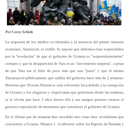
Por Corey Schink
La respuesta de los medios occidentales a la renuncia del primer ministro
ucraniano, Yatsenyuk, es risible. Se supone que debemos estar sorprendidos
por la "revelación" de que el gobierno de Ucrania es "sorprendentemente"
corrupto y que la desaparición de Yatz es un "movimiento sorpresa", a pesar
de que Yatz era el líder de poco más que una "junta" y que el mismo
Yatzanunció públicamente que saldría del gobierno hace más de 2 semanas.
Mientras que Victoria Nuland se está volviendo loca debido a la corrupción
de Ucrania y los oligarcas y cleptócratas que gobiernan desde las sombras,
se le olvida que hace 2 años fueron ella y sus amigos quienes crearon el
grotesco espectáculo de monstruos que constituye el gobierno de Ucrania.
En el último par de semanas han sucedido tres cosas muy reveladoras que
conciernen a Ucrania. Número 1: el alboroto sobre los Papeles de Panamá y