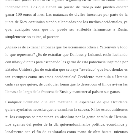
independiente. Los que tienen un puesto de trabajo sólo pueden esperar
ganar 100 euros al mes. Las matanzas de civiles inocentes por parte de la
junta de Kiev continúan siendo silenciadas por los medios occidentales, ya
que, cualquier cosa que no puede ser atribuida falsamente a Rusia,
simplemente no existe, al parecer.
¿Acaso es de extrañar entonces que los ucranianos odien a Yatsenyuk y todo
lo que representa? ¿Es de extrañar que Donbass y Luhansk están luchando
con uñas y dientes para escapar de las garras de esta patocracia inspirada por
Estados Unidos? ¿Es de extrañar que se haya "revelado" que Poroshenko es
tan corruptos como sus amos occidentales? Occidente manipula a Ucrania
cada vez que quiere, de cualquier forma que lo desee, con el fin de avivar las
llamas a lo largo de la frontera de Rusia y mantener al país en sus garras.
Cualquier ucraniano que aún mantiene la esperanza de que Occidente
quiera ayudarles necesita que le examinen la cabeza. Ni los estadounidenses
ni los europeos se preocupan en absoluto por la gente común de Ucrania.
Los agentes del poder de la UE quierendominarlos política, económica y
legalmente con el fin de explotarlos como mano de obra barata, mientras