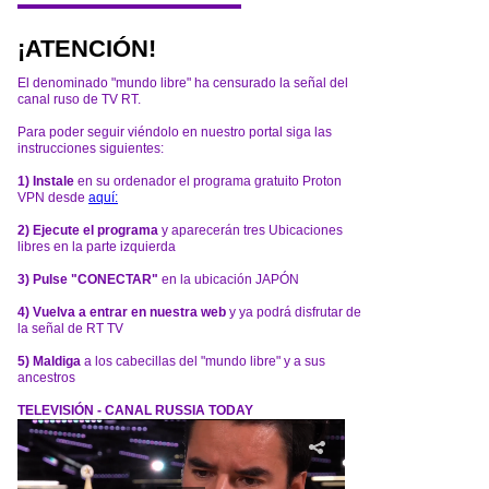
¡ATENCIÓN!
El denominado "mundo libre" ha censurado la señal del
canal ruso de TV RT.
Para poder seguir viéndolo en nuestro portal siga las
instrucciones siguientes:
1) Instale
en su ordenador el programa gratuito Proton
VPN desde
aquí:
2) Ejecute el programa
y aparecerán tres Ubicaciones
libres en la parte izquierda
3) Pulse "CONECTAR"
en la ubicación JAPÓN
4) Vuelva a entrar en nuestra web
y ya podrá disfrutar de
la señal de RT TV
5) Maldiga
a los cabecillas del "mundo libre" y a sus
ancestros
TELEVISIÓN - CANAL RUSSIA TODAY