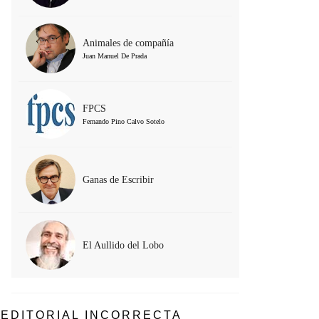
Animales de compañía
Juan Manuel De Prada
FPCS
Fernando Pino Calvo Sotelo
Ganas de Escribir
El Aullido del Lobo
EDITORIAL INCORRECTA