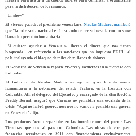
mensaje para asistir a un cabildo abierto para comenzar a organizarse
para la distribución de los insumos.
"Un show"
El viernes pasado, el presidente venezolano,
Nicolás Maduro
,
manifestó
que "la soberanía nacional está tratando de ser vulnerada con un show
llamado operación humanitaria".
"Si quieren ayudar a Venezuela, liberen el dinero que nos tienen
bloqueado", en referencia a las sanciones que ha impuesto EE.UU. al
país, incluyendo el bloqueo de miles de millones de dólares.
El Gobierno de Venezuela reparte víveres y medicinas en la frontera con
Colombia
El Gobierno de Nicolás Maduro entregó un gran lote de ayuda
humanitaria a la población del estado Táchira, en la frontera con
Colombia. Allí el delegado del Ejecutivo y encargado de la distribución,
Freddy Bernal, aseguró que Caracas no permitirá una escalada de la
crisis. "Aquí no habrá guerra, nosotros
no vamos a permitir una guerra
en Venezuela", dijo.
Los productos fueron repartidos en las inmediaciones del puente Las
Tienditas, que une al país con Colombia. Las obras de este paso
fronterizo terminaron en 2016 con financiamiento exclusivamente