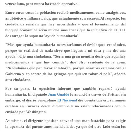
venezolano, pero
nunca ha estado operativo
.
Entre otras cosas la población recibió medicamentos, como
analgésicos,
antibiótico o inflamatorios
, que actualmente son escasos. Al respecto, los
ciudadanos señalan que hay necesidades y que el levantamiento del
bloqueo económico sería mucho más eficaz que la iniciativa de EE.UU.
de entregar la supuesta 'ayuda humanitaria'.
"Más que ayuda humanitaria
necesitaríamos el desbloqueo económico
,
porque en realidad de nada sirve que llegues a mi casa y me des una
ayuda", dijo una ciudadana. "Sería una gran mentira decir que aquí hay
medicamentos y que hay comida", dijo otro residente de la zona.
"Necesitamos que por favor colaboren, porque nosotros estamos con el
Gobierno y en contra de
los gringos que quieren robar el país
", añadió
otro ciudadano.
Por su parte, la oposición informó que también repartió ayuda
humanitaria. El diputado
Juan Guaidó
lo anunció a través de Twitter. Sin
embargo, el diario venezolano
El Nacional
dio cuenta que estos insumos
estaban en Caracas desde diciembre
y no están relacionados con lo
enviado por Washington.
Asimismo, el dirigente opositor convocó una manifestación para
exigir
la apertura del puente
antes mencionado, ya que del otro lado están los