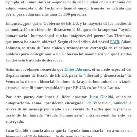
ejemplo, el Simón Bolívar —que se halla en la ciudad de San Antonio del
estado venezolano de Táchira— tiene el mayor tránsito: se calcula que
por él pasan diariamente unas 35.000 personas.
Entonces, ¿por qué el Gobierno de EE.UU. y la mayoría de los medios de
comunicación occidentales ilustraron el bloqueo de la supuesta "ayuda
humanitaria" internacional con las imágenes del puente Las Tienditas,
que nunca ha estado abierto? Según el periodista del portal
FAIR
, Adam
Johnson, se trata de "una cínica y transparente
estrategia de relaciones
públicas para deslegitimar a un Gobierno
latinoamericano" que Estados
Unidos está tratando de derrocar.
Asimismo, Johnson recuerda que
Elliott Abrams
, el enviado especial del
Departamento de Estado de EE.UU. para la "libertad y democracia" de
Venezuela, tiene un historial de
abuso de la ayuda humanitaria enviando
armas
a los militantes respaldados por EE.UU. en América Latina.
Por otra parte, este lunes el líder opositor
Juan Guaidó
, quien se
autoproclamó como "presidente encargado" de Venezuela,
anunció
a
través de un mensaje publicado en su cuenta de Twitter que la primera
parte de la llamada "ayuda humanitaria" internacional ha sido ya
entregada.
Juan Guaidó anuncia ahora que la "ayuda humanitaria" va a entrar en
Venezuela el 23 de febrero… lo de ayer era broma