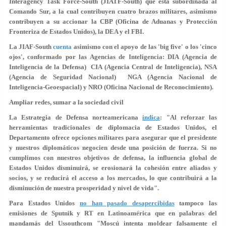
Interagency Task Force-South (JIATF-South) que está subordinada al
Comando Sur, a la cual contribuyen cuatro brazos militares, asimismo
contribuyen a su accionar la CBP (Oficina de Aduanas y Protección
Fronteriza de Estados Unidos), la DEA y el FBI.
La JIAF-South
cuenta
asimismo con el apoyo de las 'big five' o los 'cinco
ojos', conformado por las Agencias de Inteligencia: DIA (Agencia de
Inteligencia de la Defensa) CIA (Agencia Central de Inteligencia), NSA
(Agencia de Seguridad Nacional) NGA (Agencia Nacional de
Inteligencia-Geoespacial) y NRO (Oficina Nacional de Reconocimiento).
Ampliar redes, sumar a la sociedad civil
La Estrategia de Defensa norteamericana
indica
: "Al reforzar las
herramientas tradicionales de diplomacia de Estados Unidos, el
Departamento ofrece opciones militares para asegurar que el presidente
y nuestros diplomáticos negocien desde una posición de fuerza. Si no
cumplimos con nuestros objetivos de defensa, la influencia global de
Estados Unidos disminuirá, se erosionará la cohesión entre aliados y
socios, y se reducirá el acceso a los mercados, lo que contribuirá a la
disminución de nuestra prosperidad y nivel de vida".
Para Estados Unidos
no han pasado desapercibidas
tampoco las
emisiones de Sputnik y RT en Latinoamérica que en palabras del
mandamás del Ussouthcom "Moscú intenta moldear falsamente el