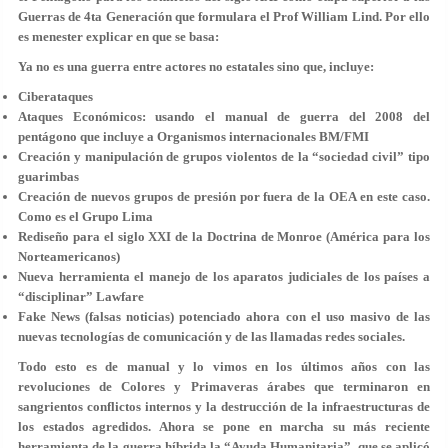
Guerras de 4ta Generación que formulara el Prof William Lind. Por ello
es menester explicar en que se basa:
Ya no es una guerra entre actores no estatales sino que, incluye:
Ciberataques
Ataques Económicos: usando el manual de guerra del 2008 del
pentágono que incluye a Organismos internacionales BM/FMI
Creación y manipulación de grupos violentos de la “sociedad civil” tipo
guarimbas
Creación de nuevos grupos de presión por fuera de la OEA en este caso.
Como es el Grupo Lima
Rediseño para el siglo XXI de la Doctrina de Monroe (América para los
Norteamericanos)
Nueva herramienta el manejo de los aparatos judiciales de los países a
“disciplinar” Lawfare
Fake News (falsas noticias) potenciado ahora con el uso masivo de las
nuevas tecnologías de comunicación y de las llamadas redes sociales.
Todo esto es de manual y lo vimos en los últimos años con las
revoluciones de Colores y Primaveras árabes que terminaron en
sangrientos conflictos internos y la destrucción de la infraestructuras de
los estados agredidos. Ahora se pone en marcha su más reciente
herramienta de la guerra híbrida la “Ayuda Humanitaria”, que se aplicó