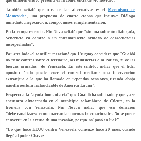
que también estuvo presente en la conferencia de Montevideo.
También señaló que otra de las alternativas es el
Mecanismo de
Montevideo
, una propuesta de cuatro etapas que incluye:
Diálogo
inmediato, negociación, compromisos e implementación.
En la comparecencia, Nin Nova señaló que "sin una solución dialogada,
Venezuela va camino a un enfrentamiento armado de consecuencias
insospechadas".
Por otro lado, el canciller mencionó que Uruguay considera que "
Guaidó
no tiene control sobre el territorio, los ministerios o la Policía, ni de las
fuerzas armadas
" de Venezuela. En este sentido, indicó que el líder
opositor "solo puede tener el control mediante una intervención
extranjera a la que ha llamado en repetidas ocasiones, tirando abajo
aquella postura inclaudicable de América Latina".
Respecto a la "ayuda humanitaria" que Guaidó ha solicitado y que ya se
encuentra almacenada en el municipio colombiano de Cúcuta, en la
frontera con Venezuela, Nin Novoa indicó que esa donación
"debe canalizarse como marcan las normas internacionales.
No se puede
convertir en la excusa de una invasión, porque así pasó en Irak
".
"Lo que hace EEUU contra Venezuela comenzó hace 20 años, cuando
llegó al poder Chávez"