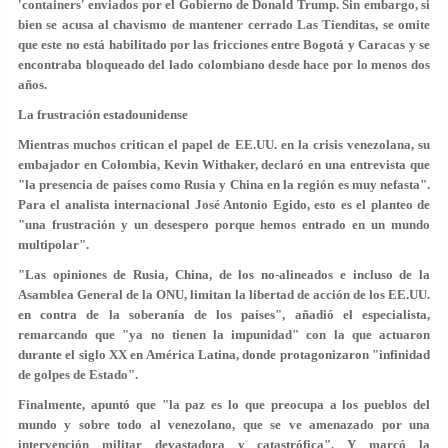
'containers' enviados por el Gobierno de Donald Trump. Sin embargo, si
bien se acusa al chavismo de mantener cerrado Las Tienditas, se omite
que este
no está habilitado
por las fricciones entre Bogotá y Caracas y se
encontraba bloqueado del lado colombiano desde hace por lo menos dos
años.
La frustración estadounidense
Mientras muchos critican el papel de EE.UU. en la crisis venezolana, su
embajador en Colombia, Kevin Withaker, declaró en una entrevista que
"la presencia de países como Rusia y China en la región es
muy nefasta
".
Para el analista internacional José Antonio Egido, esto es el planteo de
"una frustración y un desespero porque
hemos entrado en un mundo
multipolar
".
"Las opiniones de Rusia, China, de los no-alineados e incluso de la
Asamblea General de la ONU,
limitan la libertad de acción de los EE.UU.
en contra de la soberanía de los países", añadió el especialista,
remarcando que "ya no tienen la impunidad" con la que actuaron
durante el siglo XX en América Latina, donde protagonizaron "infinidad
de golpes de Estado".
Finalmente, apuntó que "
la paz es lo que preocupa a los pueblos
del
mundo y sobre todo al venezolano, que se ve amenazado por una
intervención militar devastadora y catastrófica". Y marcó la