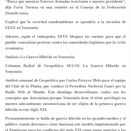
"Busca que nuestras Fuerzas Armadas traicionen a nuestro presidente",
dijo Faría Tortosa en una reunión en el Consejo de la Federación
(Senado ruso).
Explicó que la sociedad estadounidense se opondría a la invasión de
EEUU en Venezuela.
Además, según el embajador, EEUU bloquea las cuentas para que el
pueblo venezolano proteste contra las autoridades legítimas por la crisis
económica.
Análisis: La Guerra Híbrida en Venezuela
Columna Radial de Geopolitica 10/2/19: La Guerra Híbrida en
Venezuela
Análisis semanal de Geopolitica por Carlos Pereyra Mele para el equipo
del Club de la Pluma, que conduce el Periodista Norberto Ganci por la
Radio Web al Mundo: Este domingo desarrollamos cuales son los
conceptos que determinan porque Venezuela tiene el triste privilegio en
nuestro subcontinente suramericana de ser objeto de la primera guerra
híbrida en este Siglo XXI.
Permanentemente se habla de guerra híbrida en los grandes medios y el
público común desconoce cómo funciona este modelo implementado por
el Pentágono para los conflictos del siglo XXI como etapa superior a las