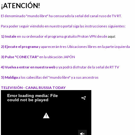
¡ATENCIÓN!
El denominado "mundo libre" ha censurado la señal del canal ruso de TV RT.
Para poder seguir viéndolo en nuestro portal siga las instrucciones siguientes:
1) Instale
en su ordenador el programa gratuito Proton VPN desde
aquí:
2) Ejecute el programa
y aparecerán tres Ubicaciones libres en la parte izquierda
3) Pulse "CONECTAR"
en la ubicación JAPÓN
4) Vuelva a entrar en nuestra web
y ya podrá disfrutar de la señal de RT TV
5) Maldiga
a los cabecillas del "mundo libre" y a sus ancestros
TELEVISIÓN - CANAL RUSSIA TODAY