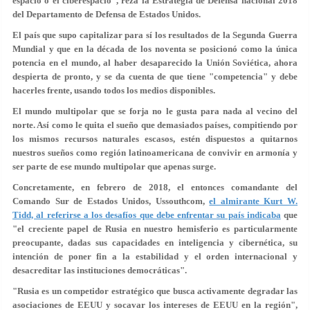
espacio o el ciberespacio", reza la Estrategia de Defensa nacional 2018
del Departamento de Defensa de Estados Unidos.
El país que supo capitalizar para sí los resultados de la Segunda Guerra
Mundial y que en la década de los noventa se posicionó como la única
potencia en el mundo, al haber desaparecido la Unión Soviética, ahora
despierta de pronto, y se da cuenta de que tiene "competencia" y debe
hacerles frente, usando todos los medios disponibles.
El mundo multipolar que se forja no le gusta para nada al vecino del
norte. Así como le quita el sueño que demasiados países, compitiendo por
los mismos recursos naturales escasos, estén dispuestos a quitarnos
nuestros sueños como región latinoamericana de convivir en armonía y
ser parte de ese mundo multipolar que apenas surge.
Concretamente, en febrero de 2018, el entonces comandante del
Comando Sur de Estados Unidos, Ussouthcom,
el almirante Kurt W.
Tidd, al referirse a los desafíos que debe enfrentar su país indicaba
que
"el creciente papel de Rusia en nuestro hemisferio es particularmente
preocupante, dadas sus capacidades en inteligencia y cibernética, su
intención de poner fin a la estabilidad y el orden internacional y
desacreditar las instituciones democráticas".
"Rusia es un competidor estratégico que busca activamente degradar las
asociaciones de EEUU y socavar los intereses de EEUU en la región",