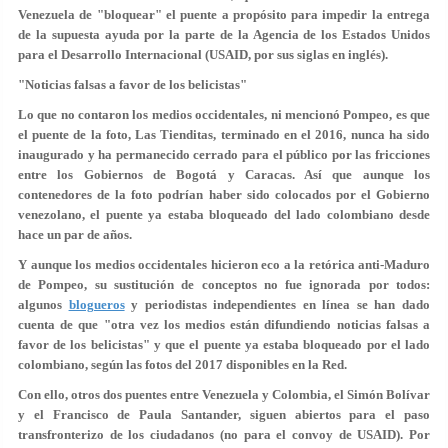
Venezuela de "bloquear" el puente a propósito para impedir la entrega
de la supuesta ayuda por la parte de la Agencia de los Estados Unidos
para el Desarrollo Internacional (USAID, por sus siglas en inglés).
"Noticias falsas a favor de los belicistas"
Lo que no contaron los medios occidentales, ni mencionó Pompeo, es que
el puente de la foto, Las Tienditas, terminado en el 2016,
nunca ha sido
inaugurado y ha permanecido cerrado
para el público por las fricciones
entre los Gobiernos de Bogotá y Caracas. Así que aunque los
contenedores de la foto podrían haber sido colocados por el Gobierno
venezolano, el puente ya estaba bloqueado del lado colombiano desde
hace un par de años.
Y aunque los medios occidentales hicieron eco a la retórica anti-Maduro
de Pompeo, su sustitución de conceptos no fue ignorada por todos:
algunos
blogueros
y periodistas independientes en línea se han dado
cuenta de que "otra vez los medios están difundiendo
noticias falsas a
favor de los belicistas
" y que el puente ya estaba bloqueado por el lado
colombiano, según las fotos del 2017 disponibles en la Red.
Con ello,
otros dos puentes
entre Venezuela y Colombia, el Simón Bolívar
y el Francisco de Paula Santander,
siguen abiertos
para el paso
transfronterizo de los ciudadanos
(no para el convoy de USAID). Por