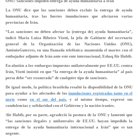
ONU: Sanciones impiden entrega de ayuda humanitaria a Irán
La ONU dice que las sanciones deben excluir la entrega de ayuda
humanitaria, tras las fuertes inundaciones que afectaron varias
provincias de Irán.
“Las sanciones no deben afectar la (entrega de) ayuda humanitaria”,
indicó Maria Luiza Ribeiro Viotti, la jefa de Gabinete del secretario
general de la Organización de las Naciones Unidas (ONU),
AntónioGuterres, en una llamada telefónica mantenida el martes con el
embajador adjunto de Irán ante este ente internacional, Eshaq Ale Habib.
En alusión a los embargos impuestos unilateralmente por EE.UU. contra
Irán, Viotti insistió en que “la entrega de la ayuda humanitaria” al país
persa debe “ser exonerada” de cualquier tipo de sanciones.
De igual modo, la política brasileña resaltó la disponibilidad de la ONU
para ayudar a los afectados de las
inundaciones registradas tanto en el
norte
como
en el sur del país
, y al mismo tiempo, expresó sus
condolencias y solidaridad con el Gobierno y la nación iraníes.
Ale Habib, por su parte, agradeció la postura de la ONU y lamentó que
“las sanciones ilegales y unilaterales de EE.UU. hayan impedido la
entrega de la ayuda humanitaria internacional a Irán” que es tan
urgente.