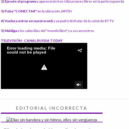
2) Ejecute el programa
y aparecerán tres Ubicaciones libres en la parte izquierda
3) Pulse "CONECTAR"
en la ubicación JAPÓN
4) Vuelva a entrar en nuestra web
y ya podrá disfrutar de la señal de RT TV
5) Maldiga
a los cabecillas del "mundo libre" y a sus ancestros
TELEVISIÓN - CANAL RUSSIA TODAY
EDITORIAL INCORRECTA