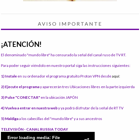
AVISO IMPORTANTE
¡ATENCIÓN!
El denominado "mundo libre" ha censurado la señal del canal ruso de TV RT.
Para poder seguir viéndolo en nuestro portal siga las instrucciones siguientes:
1) Instale
en su ordenador el programa gratuito Proton VPN desde
aquí:
2) Ejecute el programa
y aparecerán tres Ubicaciones libres en la parte izquierda
3) Pulse "CONECTAR"
en la ubicación JAPÓN
4) Vuelva a entrar en nuestra web
y ya podrá disfrutar de la señal de RT TV
5) Maldiga
a los cabecillas del "mundo libre" y a sus ancestros
TELEVISIÓN - CANAL RUSSIA TODAY