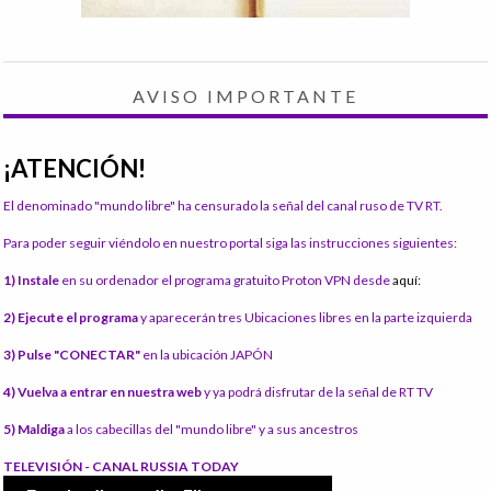
AVISO IMPORTANTE
¡ATENCIÓN!
El denominado "mundo libre" ha censurado la señal del canal ruso de TV RT.
Para poder seguir viéndolo en nuestro portal siga las instrucciones siguientes:
1) Instale
en su ordenador el programa gratuito Proton VPN desde
aquí:
2) Ejecute el programa
y aparecerán tres Ubicaciones libres en la parte izquierda
3) Pulse "CONECTAR"
en la ubicación JAPÓN
4) Vuelva a entrar en nuestra web
y ya podrá disfrutar de la señal de RT TV
5) Maldiga
a los cabecillas del "mundo libre" y a sus ancestros
TELEVISIÓN - CANAL RUSSIA TODAY