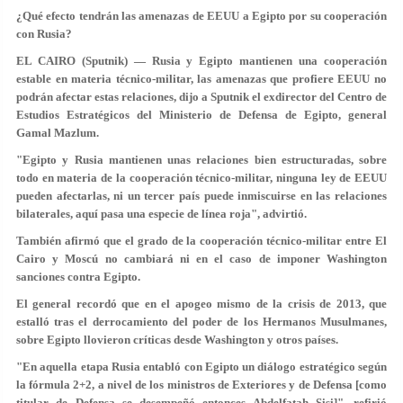
¿Qué efecto tendrán las amenazas de EEUU a Egipto por su cooperación
con Rusia?
EL CAIRO (Sputnik) — Rusia y Egipto mantienen una cooperación
estable en materia técnico-militar, las amenazas que profiere EEUU no
podrán afectar estas relaciones, dijo a Sputnik el exdirector del Centro de
Estudios Estratégicos del Ministerio de Defensa de Egipto, general
Gamal Mazlum.
"Egipto y Rusia mantienen unas relaciones bien estructuradas, sobre
todo en materia de la cooperación técnico-militar, ninguna ley de EEUU
pueden afectarlas, ni un tercer país puede inmiscuirse en las relaciones
bilaterales, aquí pasa una especie de línea roja", advirtió.
También afirmó que el grado de la cooperación técnico-militar entre El
Cairo y Moscú no cambiará ni en el caso de imponer Washington
sanciones contra Egipto.
El general recordó que en el apogeo mismo de la crisis de 2013, que
estalló tras el derrocamiento del poder de los Hermanos Musulmanes,
sobre Egipto llovieron críticas desde Washington y otros países.
"En aquella etapa Rusia entabló con Egipto un diálogo estratégico según
la fórmula 2+2, a nivel de los ministros de Exteriores y de Defensa [como
titular de Defensa se desempeñó entonces Abdelfatah Sisi]", refirió