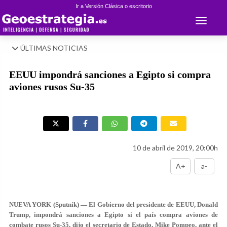
Ir a Versión Clásica o escritorio
Toggle 
ÚLTIMAS NOTICIAS
EEUU impondrá sanciones a Egipto si compra
aviones rusos Su-35
10 de abril de 2019, 20:00h
A+
a-
NUEVA YORK (Sputnik) — El Gobierno del presidente de EEUU, Donald
Trump, impondrá sanciones a Egipto si el país compra aviones de
combate rusos Su-35, dijo el secretario de Estado, Mike Pompeo, ante el