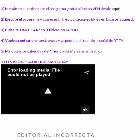
1) Instale
en su ordenador el programa gratuito Proton VPN desde
aquí:
2) Ejecute el programa
y aparecerán tres Ubicaciones libres en la parte izquierda
3) Pulse "CONECTAR"
en la ubicación JAPÓN
4) Vuelva a entrar en nuestra web
y ya podrá disfrutar de la señal de RT TV
5) Maldiga
a los cabecillas del "mundo libre" y a sus ancestros
TELEVISIÓN - CANAL RUSSIA TODAY
EDITORIAL INCORRECTA