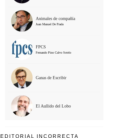
Animales de compañía
Juan Manuel De Prada
FPCS
Fernando Pino Calvo Sotelo
Ganas de Escribir
El Aullido del Lobo
EDITORIAL INCORRECTA