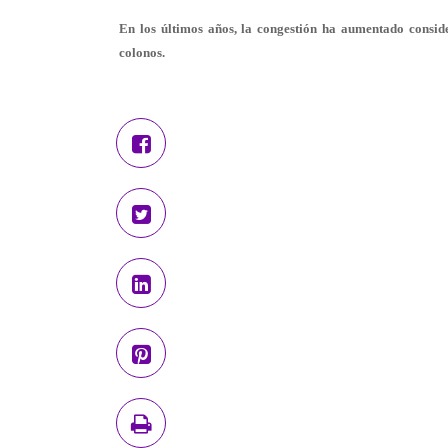
En los últimos años, la congestión ha aumentado consid
colonos.