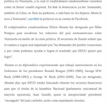
política en Venezuela, a la cual el establishment estadounidense considera
como su futuro vasallo regional. En Irak la democracia ya fue 'restaurada',
también en Libia, en Siria no pudieron, o más bien no les dejaron. Ahora le
toca a Venezuela",
escribió
la portavoz en su cuenta de Facebook.
El exdiplomático estadounidense Elliott Abrams fue designado por Mike
Pompeo para encabezar los esfuerzos del país norteamericano sobre
Venezuela en medio de la crisis política. El secretario de Estado señaló que
el camino a seguir será impulsado por "las demandas del pueblo venezolano
y por cómo podemos ayudar a lograr el resultado que EEUU quiere que
logre".
Abrams es un diplomático experimentado que trabajó anteriormente en los
Gobiernos de los presidentes Ronald Reagan (1981-1989), George H.W.
Bush (1989-1993) y George W. Bush (2001-2009). Tras ser designado,
Abrams dijo que EEUU estaba buscando obtener los recursos financieros
para que el titular de la Asamblea Nacional (parlamento unicameral de
mayoría opositora), Juan Guaidó, quien se autoproclamó presidente
"encargado" del país caribeño, actúe como mandatario interino.