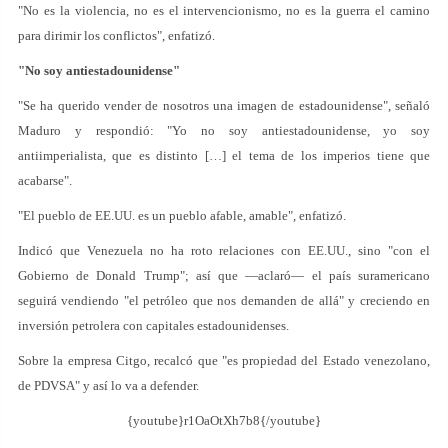
"No es la violencia, no es el intervencionismo, no es la guerra el camino
para dirimir los conflictos", enfatizó.
"No soy antiestadounidense"
"Se ha querido vender de nosotros una imagen de estadounidense", señaló
Maduro y respondió: "Yo no soy antiestadounidense, yo soy
antiimperialista, que es distinto […] el tema de los imperios tiene que
acabarse".
"El pueblo de EE.UU. es un pueblo afable, amable", enfatizó.
Indicó que Venezuela no ha roto relaciones con EE.UU., sino "con el
Gobierno de Donald Trump"; así que —aclaró— el país suramericano
seguirá vendiendo "el petróleo que nos demanden de allá" y creciendo en
inversión petrolera con capitales estadounidenses.
Sobre la empresa Citgo, recalcó que "es propiedad del Estado venezolano,
de PDVSA" y así lo va a defender.
{youtube}r1OaOtXh7b8{/youtube}