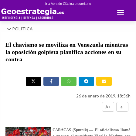
Ir a Versión Clásica o escritorio
Toggle 
POLÍTICA
El chavismo se moviliza en Venezuela mientras
la oposición golpista planifica acciones en su
contra
26 de enero de 2019, 18:56h
A+
a-
CARACAS (Sputnik) — El oficialismo llamó
a apoyar al presidente Nicolás Maduro con