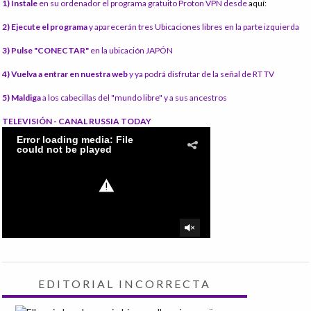
1) Instale
en su ordenador el programa gratuito Proton VPN desde
aquí:
2) Ejecute el programa
y aparecerán tres Ubicaciones libres en la parte izquierda
3) Pulse "CONECTAR"
en la ubicación JAPÓN
4) Vuelva a entrar en nuestra web
y ya podrá disfrutar de la señal de RT TV
5) Maldiga
a los cabecillas del "mundo libre" y a sus ancestros
TELEVISIÓN - CANAL RUSSIA TODAY
EDITORIAL INCORRECTA