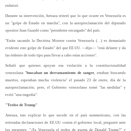
enfatizó.
Durante su intervención, Arreaza reiteró que lo que ocurre en Venezuela es
un "golpe de Estado en marcha", con la autoproclamación del diputado
opositor Juan Guaidó como "presidente encargado" del país.
"Están sacando la Doctrina Monroe contra Venezuela (…) es demasiado
evidente este golpe de Estado" del que EE.UU. —dijo— "está delante y da
las órdenes de todo tipo para llevar a cabo estas acciones".
Señaló que quienes apoyan esa violación a la constitucionalidad
venezolana "
buscaban un derramamiento de sangre
, estaban buscando
muertos, esperaban mucha violencia" el pasado 23 de enero, día de la
autoproclamación; pero, el Gobierno venezolano tomó "las medidas" y
evitó "una tragedia".
"Trofeo de Trump"
Arreaza, tras explicar lo que sucede en el país suramericano, con las
reiteradas declaraciones de EE.UU. contra el gobierno local, preguntó ante
los presentes: "¿Es Venezuela el trofeo de guerra de Donald Trump?" y