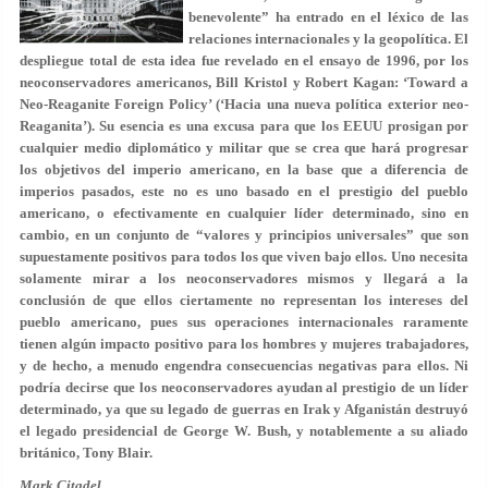
benevolente” ha entrado en el léxico de las
relaciones internacionales y la geopolítica. El
despliegue total de esta idea fue revelado en el ensayo de 1996, por los
neoconservadores americanos, Bill Kristol y Robert Kagan: ‘Toward a
Neo-Reaganite Foreign Policy’ (‘Hacia una nueva política exterior neo-
Reaganita’). Su esencia es una excusa para que los EEUU prosigan por
cualquier medio diplomático y militar que se crea que hará progresar
los objetivos del imperio americano, en la base que a diferencia de
imperios pasados, este no es uno basado en el prestigio del pueblo
americano, o efectivamente en cualquier líder determinado, sino en
cambio, en un conjunto de “valores y principios universales” que son
supuestamente positivos para todos los que viven bajo ellos. Uno necesita
solamente mirar a los neoconservadores mismos y llegará a la
conclusión de que ellos ciertamente no representan los intereses del
pueblo americano, pues sus operaciones internacionales raramente
tienen algún impacto positivo para los hombres y mujeres trabajadores,
y de hecho, a menudo engendra consecuencias negativas para ellos. Ni
podría decirse que los neoconservadores ayudan al prestigio de un líder
determinado, ya que su legado de guerras en Irak y Afganistán destruyó
el legado presidencial de George W. Bush, y notablemente a su aliado
británico, Tony Blair.
Mark Citadel