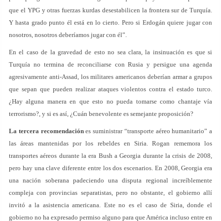
que el YPG y otras fuerzas kurdas desestabilicen la frontera sur de Turquía.
Y hasta grado punto él está en lo cierto. Pero si Erdogán quiere jugar con
nosotros, nosotros deberíamos jugar con él”.
En el caso de la gravedad de esto no sea clara, la insinuación es que si
Turquía no termina de reconciliarse con Rusia y persigue una agenda
agresivamente anti-Assad, los militares americanos deberían armar a grupos
que sepan que pueden realizar ataques violentos contra el estado turco.
¿Hay alguna manera en que esto no pueda tomarse como chantaje vía
terrorismo?, y si es así, ¿Cuán benevolente es semejante proposición?
La tercera recomendación
es suministrar “transporte aéreo humanitario” a
las áreas mantenidas por los rebeldes en Siria. Rogan rememora los
transportes aéreos durante la era Bush a Georgia durante la crisis de 2008,
pero hay una clave diferente entre los dos escenarios. En 2008, Georgia era
una nación soberana padeciendo una disputa regional increíblemente
compleja con provincias separatistas, pero no obstante, el gobierno allí
invitó a la asistencia americana. Este no es el caso de Siria, donde el
gobierno no ha expresado permiso alguno para que América incluso entre en