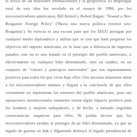
el léxico de las relaciones internacionales y la geopolítica. El despliegue
total de esta idea fue revelado en el ensayo de 1996, por los
neoconservadores americanos, Bill Kristol y Robert Kagan: ‘Toward a Neo-
Reaganite Foreign Policy’ (‘Hacia una nueva política exterior neo-
Reaganita’). Su esencia es una excusa para que los EEUU prosigan por
cualquier medio diplomático y militar que se crea que hará progresar los
objetivos del imperio americano, en la base que a diferencia de imperios
pasados, este no es uno basado en el prestigio del pueblo americano, o
efectivamente en cualquier líder determinado, sino en cambio, en un
conjunto de “valores y principios universales” que son supuestamente
positivos para todos los que viven bajo ellos. Uno necesita solamente mirar
a los neoconservadores mismos y llegará a la conclusión de que ellos
ciertamente no representan los intereses del pueblo americano, pues sus
operaciones internacionales raramente tienen algún impacto positivo para
los hombres y mujeres trabajadores, y de hecho, a menudo engendra
consecuencias negativas para ellos. Ni podría decirse que los
neoconservadores ayudan al prestigio de un líder determinado, ya que su
legado de guerras en Irak y Afganistán destruyó el legado presidencial de