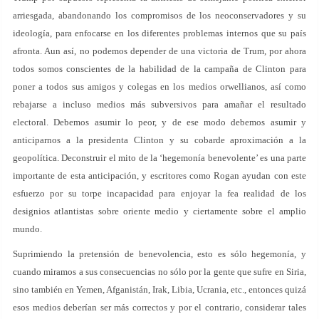
arriesgada, abandonando los compromisos de los neoconservadores y su
ideología, para enfocarse en los diferentes problemas internos que su país
afronta. Aun así, no podemos depender de una victoria de Trum, por ahora
todos somos conscientes de la habilidad de la campaña de Clinton para
poner a todos sus amigos y colegas en los medios orwellianos, así como
rebajarse a incluso medios más subversivos para amañar el resultado
electoral. Debemos asumir lo peor, y de ese modo debemos asumir y
anticiparnos a la presidenta Clinton y su cobarde aproximación a la
geopolítica. Deconstruir el mito de la ‘hegemonía benevolente’ es una parte
importante de esta anticipación, y escritores como Rogan ayudan con este
esfuerzo por su torpe incapacidad para enjoyar la fea realidad de los
designios atlantistas sobre oriente medio y ciertamente sobre el amplio
mundo.
Suprimiendo la pretensión de benevolencia, esto es sólo hegemonía, y
cuando miramos a sus consecuencias no sólo por la gente que sufre en Siria,
sino también en Yemen, Afganistán, Irak, Libia, Ucrania, etc., entonces quizá
esos medios deberían ser más correctos y por el contrario, considerar tales