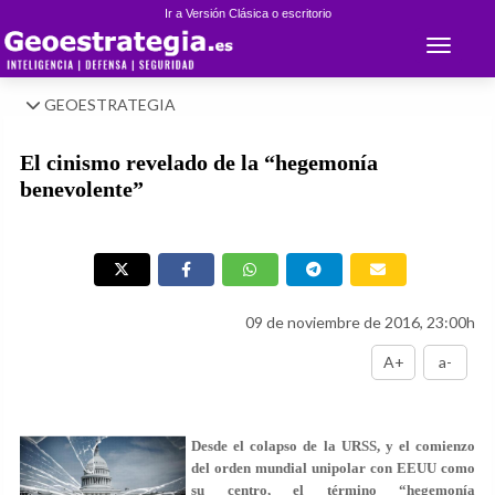
Ir a Versión Clásica o escritorio
Toggle 
GEOESTRATEGIA
El cinismo revelado de la “hegemonía
benevolente”
09 de noviembre de 2016, 23:00h
A+
a-
Desde el colapso de la URSS, y el comienzo
del orden mundial unipolar con EEUU como
su centro, el término “hegemonía