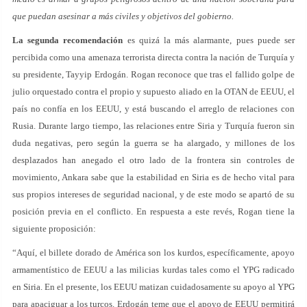
que puedan asesinar a más civiles y objetivos del gobierno.
La segunda recomendación
es quizá la más alarmante, pues puede ser
percibida como una amenaza terrorista directa contra la nación de Turquía y
su presidente, Tayyip Erdogán. Rogan reconoce que tras el fallido golpe de
julio orquestado contra el propio y supuesto aliado en la OTAN de EEUU, el
país no confía en los EEUU, y está buscando el arreglo de relaciones con
Rusia. Durante largo tiempo, las relaciones entre Siria y Turquía fueron sin
duda negativas, pero según la guerra se ha alargado, y millones de los
desplazados han anegado el otro lado de la frontera sin controles de
movimiento, Ankara sabe que la estabilidad en Siria es de hecho vital para
sus propios intereses de seguridad nacional, y de este modo se apartó de su
posición previa en el conflicto. En respuesta a este revés, Rogan tiene la
siguiente proposición:
“Aquí, el billete dorado de América son los kurdos, específicamente, apoyo
armamentístico de EEUU a las milicias kurdas tales como el YPG radicado
en Siria. En el presente, los EEUU matizan cuidadosamente su apoyo al YPG
para apaciguar a los turcos. Erdogán teme que el apoyo de EEUU permitirá