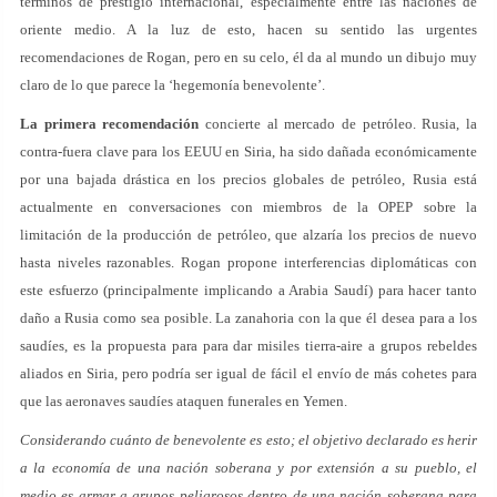
términos de prestigio internacional, especialmente entre las naciones de
oriente medio. A la luz de esto, hacen su sentido las urgentes
recomendaciones de Rogan, pero en su celo, él da al mundo un dibujo muy
claro de lo que parece la ‘hegemonía benevolente’.
La primera recomendación
concierte al mercado de petróleo. Rusia, la
contra-fuera clave para los EEUU en Siria, ha sido dañada económicamente
por una bajada drástica en los precios globales de petróleo, Rusia está
actualmente en conversaciones con miembros de la OPEP sobre la
limitación de la producción de petróleo, que alzaría los precios de nuevo
hasta niveles razonables. Rogan propone interferencias diplomáticas con
este esfuerzo (principalmente implicando a Arabia Saudí) para hacer tanto
daño a Rusia como sea posible. La zanahoria con la que él desea para a los
saudíes, es la propuesta para para dar misiles tierra-aire a grupos rebeldes
aliados en Siria, pero podría ser igual de fácil el envío de más cohetes para
que las aeronaves saudíes ataquen funerales en Yemen.
Considerando cuánto de benevolente es esto; el objetivo declarado es herir
a la economía de una nación soberana y por extensión a su pueblo, el
medio es armar a grupos peligrosos dentro de una nación soberana para