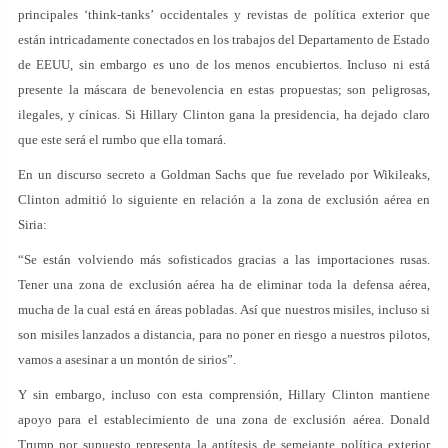
principales ‘think-tanks’ occidentales y revistas de política exterior que
están intricadamente conectados en los trabajos del Departamento de Estado
de EEUU, sin embargo es uno de los menos encubiertos. Incluso ni está
presente la máscara de benevolencia en estas propuestas; son peligrosas,
ilegales, y cínicas. Si Hillary Clinton gana la presidencia, ha dejado claro
que este será el rumbo que ella tomará.
En un discurso secreto a Goldman Sachs que fue revelado por Wikileaks,
Clinton admitió lo siguiente en relación a la zona de exclusión aérea en
Siria:
“Se están volviendo más sofisticados gracias a las importaciones rusas.
Tener una zona de exclusión aérea ha de eliminar toda la defensa aérea,
mucha de la cual está en áreas pobladas. Así que nuestros misiles, incluso si
son misiles lanzados a distancia, para no poner en riesgo a nuestros pilotos,
vamos a asesinar a un montón de sirios”.
Y sin embargo, incluso con esta comprensión, Hillary Clinton mantiene
apoyo para el establecimiento de una zona de exclusión aérea. Donald
Trump por supuesto representa la antítesis de semejante política exterior