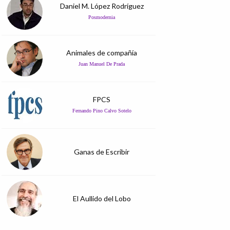
Daniel M. López Rodríguez
Posmodernia
Animales de compañía
Juan Manuel De Prada
FPCS
Fernando Pino Calvo Sotelo
Ganas de Escribir
El Aullido del Lobo