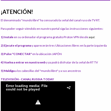
¡ATENCIÓN!
El denominado "mundo libre" ha censurado la señal del canal ruso de TV RT.
Para poder seguir viéndolo en nuestro portal siga las instrucciones siguientes:
1) Instale
en su ordenador el programa gratuito Proton VPN desde
aquí:
2) Ejecute el programa
y aparecerán tres Ubicaciones libres en la parte izquierda
3) Pulse "CONECTAR"
en la ubicación JAPÓN
4) Vuelva a entrar en nuestra web
y ya podrá disfrutar de la señal de RT TV
5) Maldiga
a los cabecillas del "mundo libre" y a sus ancestros
TELEVISIÓN - CANAL RUSSIA TODAY