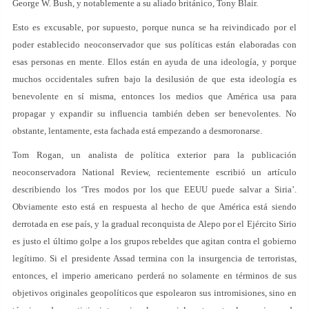
George W. Bush, y notablemente a su aliado británico, Tony Blair.
Esto es excusable, por supuesto, porque nunca se ha reivindicado por el
poder establecido neoconservador que sus políticas están elaboradas con
esas personas en mente. Ellos están en ayuda de una ideología, y porque
muchos occidentales sufren bajo la desilusión de que esta ideología es
benevolente en sí misma, entonces los medios que América usa para
propagar y expandir su influencia también deben ser benevolentes. No
obstante, lentamente, esta fachada está empezando a desmoronarse.
Tom Rogan, un analista de política exterior para la publicación
neoconservadora National Review, recientemente escribió un artículo
describiendo los ‘Tres modos por los que EEUU puede salvar a Siria’.
Obviamente esto está en respuesta al hecho de que América está siendo
derrotada en ese país, y la gradual reconquista de Alepo por el Ejército Sirio
es justo el último golpe a los grupos rebeldes que agitan contra el gobierno
legítimo. Si el presidente Assad termina con la insurgencia de terroristas,
entonces, el imperio americano perderá no solamente en términos de sus
objetivos originales geopolíticos que espolearon sus intromisiones, sino en