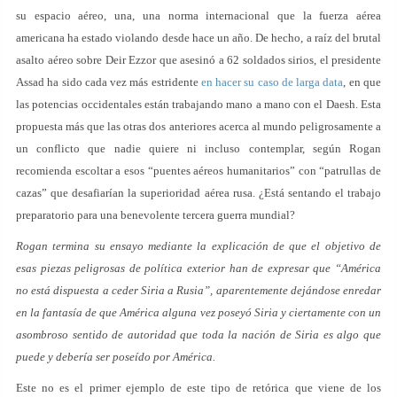
su espacio aéreo, una, una norma internacional que la fuerza aérea
americana ha estado violando desde hace un año. De hecho, a raíz del brutal
asalto aéreo sobre Deir Ezzor que asesinó a 62 soldados sirios, el presidente
Assad ha sido cada vez más estridente
en hacer su caso de larga data
, en que
las potencias occidentales están trabajando mano a mano con el Daesh. Esta
propuesta más que las otras dos anteriores acerca al mundo peligrosamente a
un conflicto que nadie quiere ni incluso contemplar, según Rogan
recomienda escoltar a esos “puentes aéreos humanitarios” con “patrullas de
cazas” que desafiarían la superioridad aérea rusa. ¿Está sentando el trabajo
preparatorio para una benevolente tercera guerra mundial?
Rogan termina su ensayo mediante la explicación de que el objetivo de
esas piezas peligrosas de política exterior han de expresar que “América
no está dispuesta a ceder Siria a Rusia”, aparentemente dejándose enredar
en la fantasía de que América alguna vez poseyó Siria y ciertamente con un
asombroso sentido de autoridad que toda la nación de Siria es algo que
puede y debería ser poseído por América.
Este no es el primer ejemplo de este tipo de retórica que viene de los