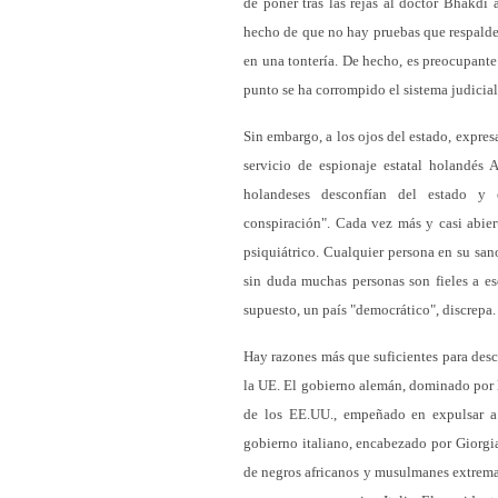
de poner tras las rejas al doctor Bhakdi
hecho de que no hay pruebas que respalden 
en una tontería. De hecho, es preocupante
punto se ha corrompido el sistema judicial 
Sin embargo, a los ojos del estado, expre
servicio de espionaje estatal holandés
holandeses desconfían del estado y 
conspiración". Cada vez más y casi abier
psiquiátrico. Cualquier persona en su san
sin duda muchas personas son fieles a es
supuesto, un país "democrático", discrepa.
Hay razones más que suficientes para desco
la UE. El gobierno alemán, dominado por lo
de los EE.UU., empeñado en expulsar a 
gobierno italiano, encabezado por Giorgi
de negros africanos y musulmanes extrema