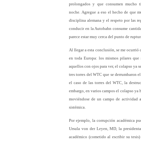
prolongados y que consumen mucho ti
noche. Agregue a eso el hecho de que mu
disciplina alemana y el respeto por las r
conducir en la Autobahn consume cantidad
parece estar muy cerca del punto de ruptur
Al llegar a esta conclusión, se me ocurrió
en toda Europa: los mismos pilares que 
aquellos con ojos para ver, el colapso ya s
tres torres del WTC que se derrumbaron el
el caso de las torres del WTC, la destru
embargo, en varios campos el colapso ya 
moviéndose de un campo de actividad a 
sistémica.
Por ejemplo, la corrupción académica pue
Ursula von der Leyen, MD, la president
académico (cometido al escribir su tesis