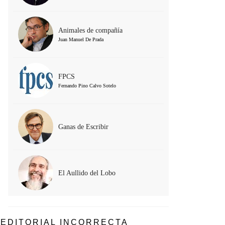
Animales de compañía
Juan Manuel De Prada
FPCS
Fernando Pino Calvo Sotelo
Ganas de Escribir
El Aullido del Lobo
EDITORIAL INCORRECTA