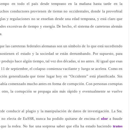
empo en todo el país desde temprano en la mañana hasta tarde en la
chos conductores provienen de tierras no occidentales, donde la proverbial
eglas y regulaciones no se enseñan desde una edad temprana, y está claro que
es excesivas de tiempo y energía. De hecho, el sistema de carreteras alemán
a.
 que las carreteras federales alemanas son un símbolo de lo que está sucediendo
sostienen el estado y la sociedad se están derrumbando. Por supuesto, para
e produjo hace algún tiempo, tal vez dos décadas, si no antes. Al igual que esas
 11 de septiembre, el colapso comienza vacilante y luego se acelera. Como en
cción generalizada que tiene lugar hoy en “Occidente” está planificada. Sin
había comenzado mucho antes en forma de corrupción. Con personas corruptas
otro, la corrupción se propaga aún más rápido y eventualmente se vuelve
de conducir al plagio y la manipulación de datos de investigación. La Sra.
a no electa de EuSSR, nunca ha podido quitarse de encima el
olor
a fraude
) que la rodea. No fue una sorpresa saber que ella ha estado haciendo
tratos