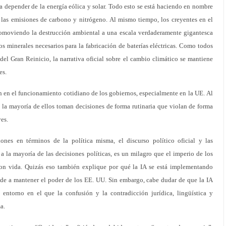
 a depender de la energía eólica y solar. Todo esto se está haciendo en nombre
 las emisiones de carbono y nitrógeno. Al mismo tiempo, los creyentes en el
omoviendo la destrucción ambiental a una escala verdaderamente gigantesca
os minerales necesarios para la fabricación de baterías eléctricas. Como todos
 del Gran Reinicio, la narrativa oficial sobre el cambio climático se mantiene
es.
n en el funcionamiento cotidiano de los gobiernos, especialmente en la UE. Al
, la mayoría de ellos toman decisiones de forma rutinaria que violan de forma
yes.
ones en términos de la política misma, el discurso político oficial y las
a la mayoría de las decisiones políticas, es un milagro que el imperio de los
con vida. Quizás eso también explique por qué la IA se está implementando
de a mantener el poder de los EE. UU. Sin embargo, cabe dudar de que la IA
entorno en el que la confusión y la contradicción jurídica, lingüística y
a.