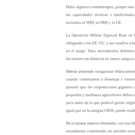
Hubo algunos contratiempos, porque una 
las capacidades técnicas e intelectual
incluidos el WEF, la OMS y la UE.
La Operación Militar Especial Rusa en 
obligando a los EE. UU. y sus vasallos a
en el juego. Tales movimientos definiti
decisiones tan drásticas en tantos campos 
Habían planeado reorganizar drásticament
cuando comenzaron a desalojar y extermi
quieren que las corporaciones gigantes 
pequeños y medianos agricultores deben se
poco antes de lo que pedía el guión origin
igual que en la antigua URSS, puede resul
De la misma manera obstinada, con una Ale
actualmente cometiendo un suicidio econó