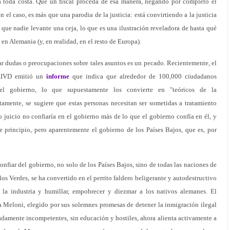
 a toda costa. Que un fiscal proceda de esa manera, negando por completo el
el caso, es más que una parodia de la justicia: está convirtiendo a la justicia
 que nadie levante una ceja, lo que es una ilustración reveladora de hasta qué
en Alemania (y, en realidad, en el resto de Europa).
sar dudas o preocupaciones sobre tales asuntos es un pecado. Recientemente, el
 AIVD emitió un
informe
que indica que alrededor de 100,000 ciudadanos
el gobierno, lo que supuestamente los convierte en "teóricos de la
tamente, se sugiere que estas personas necesitan ser sometidas a tratamiento
o juicio no confiaría en el gobierno más de lo que el gobierno confía en él, y
e principio, pero aparentemente el gobierno de los Países Bajos, que es, por
nfiar del gobierno, no solo de los Países Bajos, sino de todas las naciones de
s Verdes, se ha convertido en el perrito faldero beligerante y autodestructivo
la industria y humillar, empobrecer y diezmar a los nativos alemanes. El
a Meloni, elegido por sus solemnes promesas de detener la inmigración ilegal
damente incompetentes, sin educación y hostiles, ahora alienta activamente a