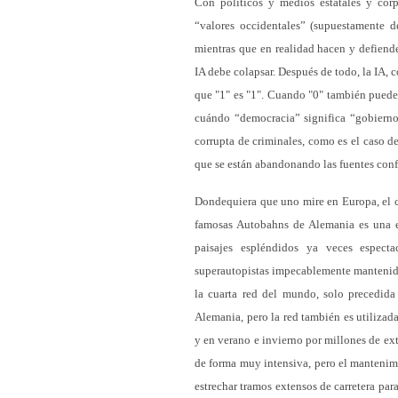
Con políticos y medios estatales y corp
“valores occidentales” (supuestamente d
mientras que en realidad hacen y defiend
IA debe colapsar. Después de todo, la IA, 
que "1" es "1". Cuando "0" también puede s
cuándo “democracia” significa “gobierno
corrupta de criminales, como es el caso 
que se están abandonando las fuentes conf
Dondequiera que uno mire en Europa, el co
famosas Autobahns de Alemania es una es
paisajes espléndidos ya veces especta
superautopistas impecablemente mantenida
la cuarta red del mundo, solo precedid
Alemania, pero la red también es utiliza
y en verano e invierno por millones de ext
de forma muy intensiva, pero el mantenim
estrechar tramos extensos de carretera para