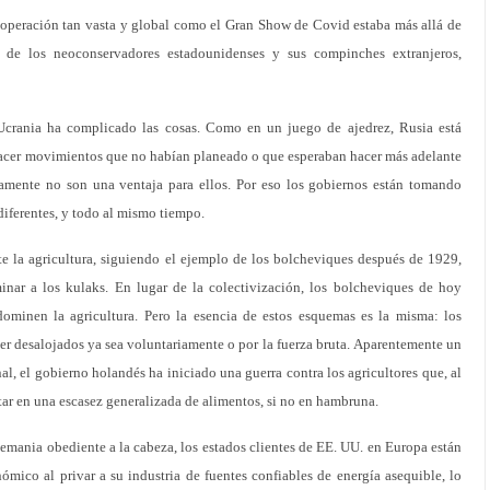
operación tan vasta y global como el Gran Show de Covid estaba más allá de
es de los neoconservadores estadounidenses y sus compinches extranjeros,
Ucrania ha complicado las cosas. Como en un juego de ajedrez, Rusia está
 hacer movimientos que no habían planeado o que esperaban hacer más adelante
vamente no son una ventaja para ellos. Por eso los gobiernos están tomando
diferentes, y todo al mismo tiempo.
e la agricultura, siguiendo el ejemplo de los bolcheviques después de 1929,
nar a los kulaks. En lugar de la colectivización, los bolcheviques de hoy
dominen la agricultura. Pero la esencia de estos esquemas es la misma: los
r desalojados ya sea voluntariamente o por la fuerza bruta. Aparentemente un
al, el gobierno holandés ha iniciado una guerra contra los agricultores que, al
tar en una escasez generalizada de alimentos, si no en hambruna.
mania obediente a la cabeza, los estados clientes de EE. UU. en Europa están
mico al privar a su industria de fuentes confiables de energía asequible, lo