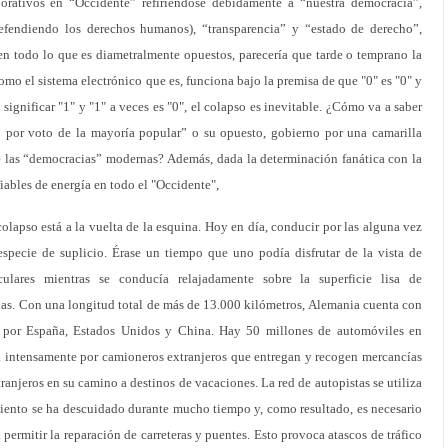
orativos en “Occidente” refiriéndose debidamente a “nuestra democracia”,
efendiendo los derechos humanos), “transparencia” y “estado de derecho”,
en todo lo que es diametralmente opuestos, parecería que tarde o temprano la
como el sistema electrónico que es, funciona bajo la premisa de que "0" es "0" y
ignificar "1" y "1" a veces es "0", el colapso es inevitable. ¿Cómo va a saber
 por voto de la mayoría popular” o su opuesto, gobierno por una camarilla
de las “democracias” modernas? Además, dada la determinación fanática con la
iables de energía en todo el "Occidente",
lapso está a la vuelta de la esquina. Hoy en día, conducir por las alguna vez
pecie de suplicio. Érase un tiempo que uno podía disfrutar de la vista de
culares mientras se conducía relajadamente sobre la superficie lisa de
s. Con una longitud total de más de 13.000 kilómetros, Alemania cuenta con
a por España, Estados Unidos y China. Hay 50 millones de automóviles en
da intensamente por camioneros extranjeros que entregan y recogen mercancías
ranjeros en su camino a destinos de vacaciones. La red de autopistas se utiliza
iento se ha descuidado durante mucho tiempo y, como resultado, es necesario
 permitir la reparación de carreteras y puentes. Esto provoca atascos de tráfico