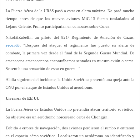
La Fuerza Aérea de la URSS pasó a estar en alerta máxima. No pasó mucho
tiempo antes de que los nuevos aviones MiG-15 fueran trasladados al
Lejano Oriente. Pronto participarían en combates sobre Corea.
NikoláiZabelin, un piloto del 821º Regimiento de Aviación de Cazas,
recordó
: “Después del ataque, el regimiento fue puesto en alerta de
combate, la primera vez desde el final de la Segunda Guerra Mundial. De
amanecer a amanecer nos encontrábamos sentados en nuestro avión o cerca.
Se sentía una sensación de estar en guerra...”.
Al día siguiente del incidente, la Unión Soviética presentó una queja ante la
ONU por el ataque de Estados Unidos al aeródromo.
Un error de EE UU
La Fuerza Aérea de Estados Unidos no pretendía atacar territorio soviético.
Su objetivo era un aeródromo norcoreano cerca de Chongjin.
Debido a errores de navegación, dos aviones perdieron el rumbo y entraron
en el espacio aéreo soviético. Localizaron un aeródromo no identificado y