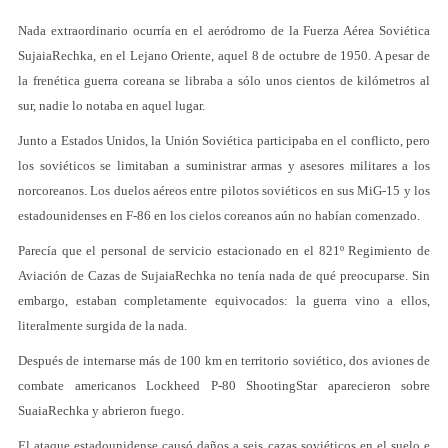
Nada extraordinario ocurría en el aeródromo de la Fuerza Aérea Soviética
SujaiaRechka, en el Lejano Oriente, aquel 8 de octubre de 1950. A pesar de
la frenética guerra coreana se libraba a sólo unos cientos de kilómetros al
sur, nadie lo notaba en aquel lugar.
Junto a Estados Unidos, la Unión Soviética participaba en el conflicto, pero
los soviéticos se limitaban a suministrar armas y asesores militares a los
norcoreanos. Los duelos aéreos entre pilotos soviéticos en sus MiG-15 y los
estadounidenses en F-86 en los cielos coreanos aún no habían comenzado.
Parecía que el personal de servicio estacionado en el 821º Regimiento de
Aviación de Cazas de SujaiaRechka no tenía nada de qué preocuparse. Sin
embargo, estaban completamente equivocados: la guerra vino a ellos,
literalmente surgida de la nada.
Después de internarse más de 100 km en territorio soviético, dos aviones de
combate americanos Lockheed P-80 ShootingStar aparecieron sobre
SuaiaRechka y abrieron fuego.
El ataque estadounidense causó daños a seis cazas soviéticos en el suelo e