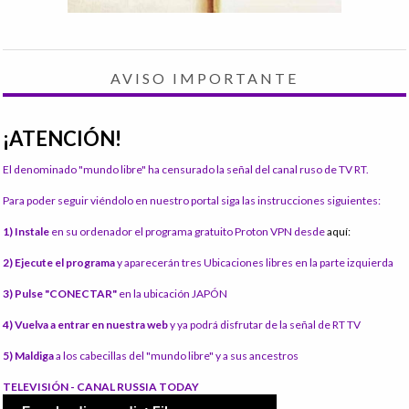
AVISO IMPORTANTE
¡ATENCIÓN!
El denominado "mundo libre" ha censurado la señal del canal ruso de TV RT.
Para poder seguir viéndolo en nuestro portal siga las instrucciones siguientes:
1) Instale
en su ordenador el programa gratuito Proton VPN desde
aquí:
2) Ejecute el programa
y aparecerán tres Ubicaciones libres en la parte izquierda
3) Pulse "CONECTAR"
en la ubicación JAPÓN
4) Vuelva a entrar en nuestra web
y ya podrá disfrutar de la señal de RT TV
5) Maldiga
a los cabecillas del "mundo libre" y a sus ancestros
TELEVISIÓN - CANAL RUSSIA TODAY