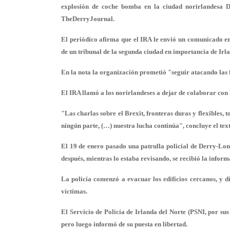
explosión de coche bomba en la ciudad norirlandesa D
TheDerryJournal.
El periódico afirma que el IRA le envió un comunicado e
de un tribunal de la segunda ciudad en importancia de Irla
En la nota la organización prometió "seguir atacando las fu
El IRA llamó a los norirlandeses a dejar de colaborar con 
"Las charlas sobre el Brexit, fronteras duras y flexibles, t
ningún parte, (…) nuestra lucha continúa", concluye el text
El 19 de enero pasado una patrulla policial de Derry-Lon
después, mientras lo estaba revisando, se recibió la informa
La policía comenzó a evacuar los edificios cercanos, y 
víctimas.
El Servicio de Policía de Irlanda del Norte (PSNI, por sus 
pero luego informó de su puesta en libertad.