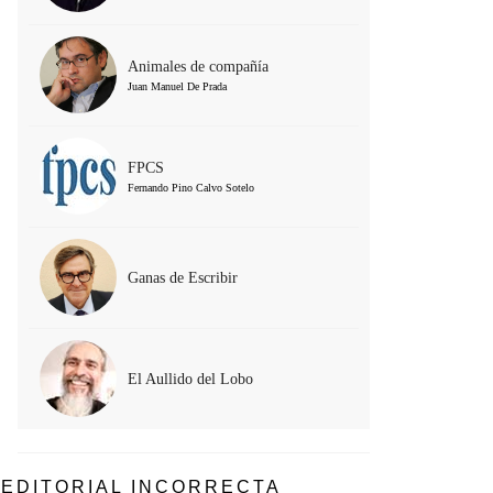
Animales de compañía
Juan Manuel De Prada
FPCS
Fernando Pino Calvo Sotelo
Ganas de Escribir
El Aullido del Lobo
EDITORIAL INCORRECTA