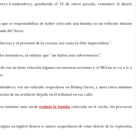
erry-Londonderry, producida el 19 de enero pasado, comunicó el diario
n que se responsabiliza de haber colocado una bomba en un vehículo delante
nda del Norte.
erzas y el personal de la corona, así como la élite imperialista".
los británicos, al señalar que "no habrá más advertencias".
odo eso no tiene relación alguna con nuestras acciones y el IRA no se va a ir a
o.
donderry vio un vehículo sospechoso en Bishop Street, y unos cinco minutos
ción de un artefacto dejado en el tribunal en esa calle.
diez minutos más tarde
explotó la bomba
colocada en el coche, sin provocar
siglas en inglés) detuvo a cuatro sospechosos de estar detrás de la explosión,