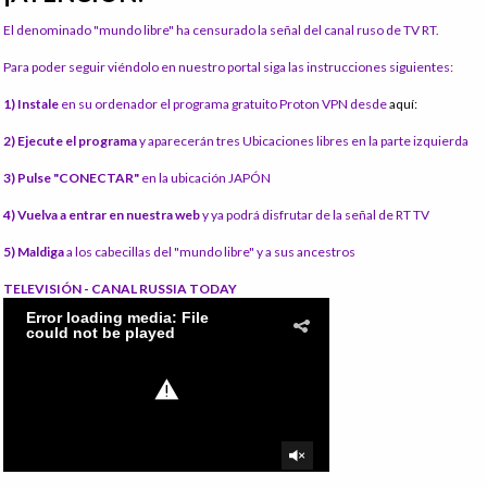
El denominado "mundo libre" ha censurado la señal del canal ruso de TV RT.
Para poder seguir viéndolo en nuestro portal siga las instrucciones siguientes:
1) Instale
en su ordenador el programa gratuito Proton VPN desde
aquí:
2) Ejecute el programa
y aparecerán tres Ubicaciones libres en la parte izquierda
3) Pulse "CONECTAR"
en la ubicación JAPÓN
4) Vuelva a entrar en nuestra web
y ya podrá disfrutar de la señal de RT TV
5) Maldiga
a los cabecillas del "mundo libre" y a sus ancestros
TELEVISIÓN - CANAL RUSSIA TODAY