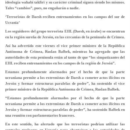
ideología wahabí takfiri y su carácter criminal siguen siendo los mismos.
Tales “cambios”, pues, no engañarán a nadie.
‘Terroristas de Daesh reciben entrenamientos en los campos del sur de
Ucrania’
Los seguidores del grupo terrorista EIIL (Daesh, en árabe) se encuentran
en la región sureña de Jersón, en las cercanías de la península de Crimea.
Así ha advertido este viernes el vice primer ministro de la República
Autónoma de Crimea, Ruslan Balbek, mientras ha agregado que las
autoridades de esta península están al tanto de que “los simpatizantes del
EIIL reciben entrenamientos en los campos de la región de Jersón”.
Estamos profundamente alarmados por el hecho de que la parte
ucraniana permite a los extremistas de Daesh a cometer actos ilícitos en
Jersón y formar estructuras paralelas de poder”, ha sostenido el vice
primer ministro de la República Autónoma de Crimea, Ruslan Balbek.
“Estamos profundamente alarmados por el hecho de que la parte
ucraniana permite a los extremistas de Daesh a cometer actos ilícitos en
Jersón y formar estructuras paralelas de poder”, ha sostenido Balbek en
una reunión con parlamentarios franceses.
En este sentido, ha alertado que los terroristas podrían utilizar las
centrales nucleares en Ucrania para chantajear a las autoridades de