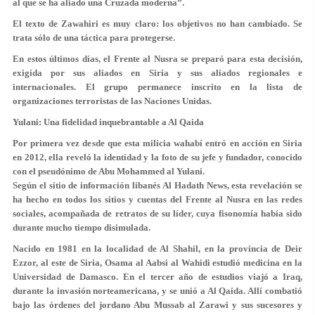
al que se ha aliado una Cruzada moderna”.
El texto de Zawahiri es muy claro: los objetivos no han cambiado. Se
trata sólo de una táctica para protegerse.
En estos últimos días, el Frente al Nusra se preparó para esta decisión,
exigida por sus aliados en Siria y sus aliados regionales e
internacionales. El grupo permanece inscrito en la lista de
organizaciones terroristas de las Naciones Unidas.
Yulani: Una fidelidad inquebrantable a Al Qaida
Por primera vez desde que esta milicia wahabí entró en acción en Siria
en 2012, ella reveló la identidad y la foto de su jefe y fundador, conocido
con el pseudónimo de Abu Mohammed al Yulani.
Según el sitio de información libanés Al Hadath News, esta revelación se
ha hecho en todos los sitios y cuentas del Frente al Nusra en las redes
sociales, acompañada de retratos de su líder, cuya fisonomía había sido
durante mucho tiempo disimulada.
Nacido en 1981 en la localidad de Al Shahil, en la provincia de Deir
Ezzor, al este de Siria, Osama al Aabsi al Wahidi estudió medicina en la
Universidad de Damasco. En el tercer año de estudios viajó a Iraq,
durante la invasión norteamericana, y se unió a Al Qaida. Allí combatió
bajo las órdenes del jordano Abu Mussab al Zarawi y sus sucesores y