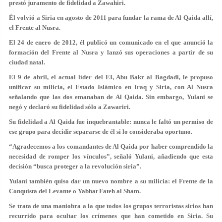
prestó juramento de fidelidad a Zawahiri.
Él volvió a Siria en agosto de 2011 para fundar la rama de Al Qaida allí,
el Frente al Nusra.
El 24 de enero de 2012, él publicó un comunicado en el que anunció la
formación del Frente al Nusra y lanzó sus operaciones a partir de su
ciudad natal.
El 9 de abril, el actual líder del EI, Abu Bakr al Bagdadi, le propuso
unificar su milicia, el Estado Islámico en Iraq y Siria, con Al Nusra
señalando que las dos emanaban de Al Qaida. Sin embargo, Yulani se
negó y declaró su fidelidad sólo a Zawariri.
Su fidelidad a Al Qaida fue inquebrantable: nunca le faltó un permiso de
ese grupo para decidir separarse de él si lo consideraba oportuno.
“Agradecemos a los comandantes de Al Qaida por haber comprendido la
necesidad de romper los vínculos”, señaló Yulani, añadiendo que esta
decisión “busca proteger a la revolución siria”.
Yulani también quiso dar un nuevo nombre a su milicia: el Frente de la
Conquista del Levante o Yabhat Fateh al Sham.
Se trata de una maniobra a la que todos los grupos terroristas sirios han
recurrido para ocultar los crímenes que han cometido en Siria. Su