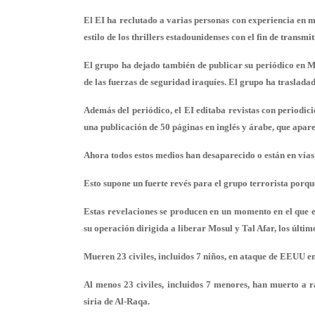
El EI ha reclutado a varias personas con experiencia en m
estilo de los thrillers estadounidenses con el fin de transmi
El grupo ha dejado también de publicar su periódico en Mo
de las fuerzas de seguridad iraquíes. El grupo ha traslada
Además del periódico, el EI editaba revistas con periodic
una publicación de 50 páginas en inglés y árabe, que apare
Ahora todos estos medios han desaparecido o están en vías
Esto supone un fuerte revés para el grupo terrorista porqu
Estas revelaciones se producen en un momento en el que e
su operación dirigida a liberar Mosul y Tal Afar, los último
Mueren 23 civiles, incluidos 7 niños, en ataque de EEUU en
Al menos 23 civiles, incluidos 7 menores, han muerto a 
siria de Al-Raqa.