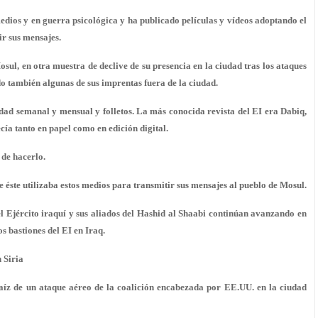
edios y en guerra psicológica y ha publicado películas y vídeos adoptando el
tir sus mensajes.
sul, en otra muestra de declive de su presencia en la ciudad tras los ataques
do también algunas de sus imprentas fuera de la ciudad.
idad semanal y mensual y folletos. La más conocida revista del EI era Dabiq,
cía tanto en papel como en edición digital.
 de hacerlo.
e éste utilizaba estos medios para transmitir sus mensajes al pueblo de Mosul.
l Ejército iraquí y sus aliados del Hashid al Shaabi continúan avanzando en
s bastiones del EI en Iraq.
 Siria
raíz de un ataque aéreo de la coalición encabezada por EE.UU. en la ciudad