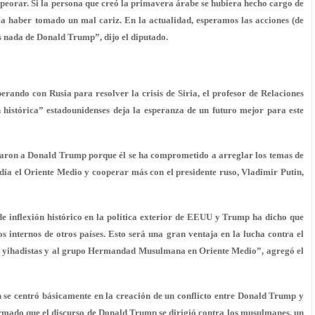
peorar. Si la persona que creó la primavera árabe se hubiera hecho cargo de
ía haber tomado un mal cariz. En la actualidad, esperamos las acciones (de
s nada de Donald Trump”, dijo el diputado.
rando con Rusia para resolver la crisis de Siria, el profesor de Relaciones
n histórica” estadounidenses deja la esperanza de un futuro mejor para este
oyaron a Donald Trump porque él se ha comprometido a arreglar los temas de
n día el Oriente Medio y cooperar más con el presidente ruso, Vladimir Putin,
e inflexión histórico en la política exterior de EEUU y Trump ha dicho que
tos internos de otros países. Esto será una gran ventaja en la lucha contra el
os yihadistas y al grupo Hermandad Musulmana en Oriente Medio”, agregó el
 se centró básicamente en la creación de un conflicto entre Donald Trump y
rmado que el discurso de Donald Trump se dirigió contra los musulmanes, un