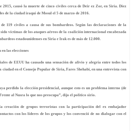
de 2015, causó
la muerte de cinco civiles
cerca de Deir ez Zor, en Siria. Diez
es de la ciudad iraquí de Mosul el 5 de marzo de 2016.
de 119 civiles
a causa de sus bombardeos. Según las declaraciones de la
 sido víctimas de los ataques aéreos
de la coalición internacional encabezada
mbardeos estadounidenses en Siria e Irak es de más de 12.000.
 en las elecciones
ciales de EEUU ha causado una sensación de alivio y alegría entre todos los
 la ciudad en el Consejo Popular de Siria, Fares Shehabi, en una entrevista con
ya perdido la elección presidencial, aunque esto es un problema interno (de
Frente al Nusra lo que nos preocupa”, dijo el político sirio.
la creación de grupos terroristas con la participación del ex embajador
tactos con los líderes de los grupos y los convenció de no dialogar con el