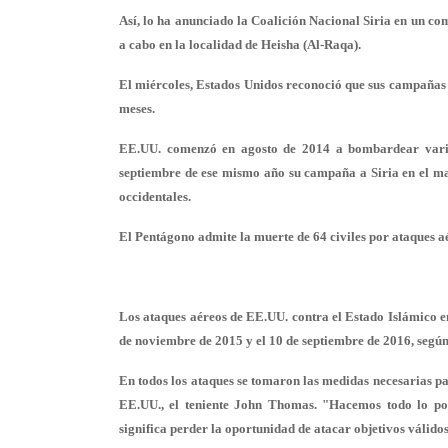
Así, lo ha anunciado la Coalición Nacional Siria en un com
a cabo en la localidad de Heisha (Al-Raqa).
El miércoles, Estados Unidos reconoció que sus campañas a
meses.
EE.UU. comenzó en agosto de 2014 a bombardear varias
septiembre de ese mismo año su campaña a Siria en el mar
occidentales.
El Pentágono admite la muerte de 64 civiles por ataques a
Los ataques aéreos de EE.UU. contra el Estado Islámico e
de noviembre de 2015 y el 10 de septiembre de 2016, segú
En todos los ataques se tomaron las
medidas necesarias par
EE.UU., el teniente John Thomas. "
Hacemos todo lo po
significa perder la oportunidad de atacar objetivos válido