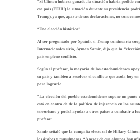
“Si Clinton hubiera ganado, la situación habría podido em
ese país (EEUU) la situación durante su presidencia podr
Trump), ya que, aparte de sus declaraciones, no conocemo
“Una elección histórica”
Al ser preguntado por Sputnik si Trump continuaría coope
Internacionales sirio, Ayman Samir, dijo que la “elecció
país en pleno conflicto.
Según el profesor, la mayoría de los estadounidenses ap
su país y también a resolver el conflicto que asola hoy e
para lograrlo.
“La elección del pueblo estadounidense supone un punto d
está en contra de de la política de injerencia en los asun
terrorismo y podrá ayudar a otros países a combatir a l
profesor.
Samir señaló que la campaña electoral de Hillary Clinton
los árabes y musulmanes. “A pesar de que algunos han afi