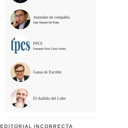
Animales de compañía
Juan Manuel De Prada
FPCS
Fernando Pino Calvo Sotelo
Ganas de Escribir
El Aullido del Lobo
EDITORIAL INCORRECTA