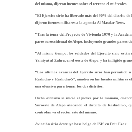
del mismo, dijeron fuentes sobre el terreno el miércoles.
“El Ejercito sirio ha liberado más del 90% del distrito d
dijeron fuentes militares a la agencia Al Masdar News.
“Tras la toma del Proyecto de Vivienda 1070 y la Academia
parte suroccidental de Alepo, incluyendo grandes partes d
“Al mismo tiempo, los soldados del Ejército sirio están
Yamiyat al Zahra, en el oeste de Alepo, y ha infligido grand
“Los últimos avances del Ejército sirio han permitido a
Rashidin- y Rashidin-5”, añadieron las fuentes militares 
una ofensiva para tomar los dos distritos.
Dicha ofensiva se inició el jueves por la mañana, cuando
Suroeste de Alepo atacando el distrito de Rashidin-5, q
controlan ya el sector este del mismo.
Aviación siria destruye base belga de ISIS en Deir Ezor