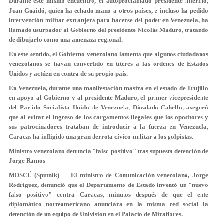
Durante este mismo encuentro, el autoproclamado presidente interino,
Juan Guaidó, quien ha echado mano a otros países, e incluso ha pedido
intervención militar extranjera para hacerse del poder en Venezuela, ha
llamado usurpador al Gobierno del presidente Nicolás Maduro, tratando
de dibujarlo como una amenaza regional.
En este sentido, el Gobierno venezolano lamenta que algunos ciudadanos
venezolanos se hayan convertido en títeres a las órdenes de Estados
Unidos y actúen en contra de su propio país.
En Venezuela, durante una manifestación masiva en el estado de Trujillo
en apoyo al Gobierno y al presidente Maduro, el primer vicepresidente
del Partido Socialista Unido de Venezuela, Diosdado Cabello, aseguró
que al evitar el ingreso de los cargamentos ilegales que los opositores y
sus patrocinadores trataban de introducir a la fuerza en Venezuela,
Caracas ha infligido una gran derrota cívico-militar a los golpistas.
Ministro venezolano denuncia "falso positivo" tras supuesta detención de
Jorge Ramos
MOSCÚ (Sputnik) — El ministro de Comunicación venezolano, Jorge
Rodríguez, denunció que el Departamento de Estado inventó un "nuevo
falso positivo" contra Caracas, minutos después de que el ente
diplomático norteamericano anunciara en la misma red social la
detención de un equipo de Univision en el Palacio de Miraflores.