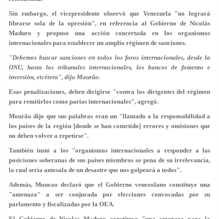
Sin embargo, el vicepresidente observó que Venezuela "no logrará
librarse sola de la opresión", en referencia al Gobierno de Nicolás
Maduro y propuso una acción concertada en los organismos
internacionales para establecer un amplio régimen de sanciones.
"Debemos buscar sanciones en todos los foros internacionales, desde la
ONU, hasta los tribunales internacionales, los bancos de fomento e
inversión, etcétera", dijo Mourão.
Esas penalizaciones, deben dirigirse "contra los dirigentes del régimen
para remitirlos como parias internacionales", agregó.
Mourão dijo que sus palabras eran un "llamado a la responsabilidad a
los países de la región [donde se han cometido] errores y omisiones que
no deben volver a repetirse".
También instó a los "organismos internacionales a responder a las
posiciones soberanas de sus países miembros so pena de su irrelevancia,
la cual sería antesala de un desastre que nos golpeará a todos".
Además, Mourao declaró que el Gobierno venezolano constituye una
"amenaza" a ser conjurada por elecciones convocadas por su
parlamento y fiscalizadas por la OEA.
El Gobierno de Nicolas Maduro constituye "una amenaza para la