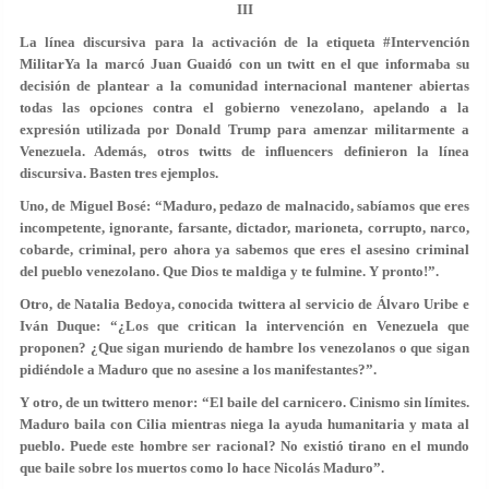
III
La línea discursiva para la activación de la etiqueta #Intervención
MilitarYa la marcó Juan Guaidó con un twitt en el que informaba su
decisión de plantear a la comunidad internacional mantener abiertas
todas las opciones contra el gobierno venezolano, apelando a la
expresión utilizada por Donald Trump para amenzar militarmente a
Venezuela. Además, otros twitts de influencers definieron la línea
discursiva. Basten tres ejemplos.
Uno, de Miguel Bosé: “Maduro, pedazo de malnacido, sabíamos que eres
incompetente, ignorante, farsante, dictador, marioneta, corrupto, narco,
cobarde, criminal, pero ahora ya sabemos que eres el asesino criminal
del pueblo venezolano. Que Dios te maldiga y te fulmine. Y pronto!”.
Otro, de Natalia Bedoya, conocida twittera al servicio de Álvaro Uribe e
Iván Duque: “¿Los que critican la intervención en Venezuela que
proponen? ¿Que sigan muriendo de hambre los venezolanos o que sigan
pidiéndole a Maduro que no asesine a los manifestantes?”.
Y otro, de un twittero menor: “El baile del carnicero. Cinismo sin límites.
Maduro baila con Cilia mientras niega la ayuda humanitaria y mata al
pueblo. Puede este hombre ser racional? No existió tirano en el mundo
que baile sobre los muertos como lo hace Nicolás Maduro”.