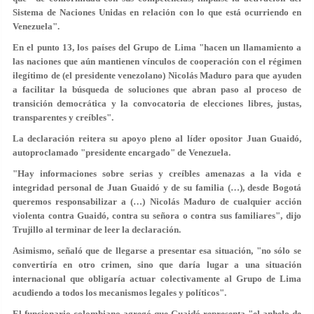
Sistema de Naciones Unidas en relación con lo que está ocurriendo en
Venezuela".
En el punto 13, los países del Grupo de Lima "hacen un llamamiento a
las naciones que aún mantienen vínculos de cooperación con el régimen
ilegítimo de (el presidente venezolano) Nicolás Maduro para que ayuden
a facilitar la búsqueda de soluciones que abran paso al proceso de
transición democrática y la convocatoria de elecciones libres, justas,
transparentes y creíbles".
La declaración reitera su apoyo pleno al líder opositor Juan Guaidó,
autoproclamado "presidente encargado" de Venezuela.
"Hay informaciones sobre serias y creíbles amenazas a la vida e
integridad personal de Juan Guaidó y de su familia (…), desde Bogotá
queremos responsabilizar a (…) Nicolás Maduro de cualquier acción
violenta contra Guaidó, contra su señora o contra sus familiares", dijo
Trujillo al terminar de leer la declaración.
Asimismo, señaló que de llegarse a presentar esa situación, "no sólo se
convertiría en otro crimen, sino que daría lugar a una situación
internacional que obligaría actuar colectivamente al Grupo de Lima
acudiendo a todos los mecanismos legales y políticos".
El funcionario colombiano agregó que Guaidó representa "el anhelo de