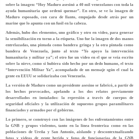
sobre la imagen: “Hoy Maduro asesinó a 40 mil venezolanos con toda la
ayuda humanitaria que ordenó quemar”. En otro, se ve la imagen de
Maduro esposado, con cara de llanto, empujado desde atrás por un
marine que lo apunta con un fusil en la cabeza.
Además, hubo dos elementos, uno gráfico y otro en video, para generar
la sensibilización en torno a la etiqueta. Uno fue la imagen de dos manos
entrelazadas, una pintada como bandera gringa y la otra pintada como
bandera de Venezuela, junto al texto “Yo apoyo la intervención
humanitaria y militar ya”; el otro fue un video en el que se veía escrito
sobre la nieve, como si hubiera sido hecho por un dedo humano, el texto
“Intervención Militar Ya”, acompañado de un mensaje sgún el cual la
gente en EEUU se solidarizaba con Venezuela.
La versión de Maduro como un presidente asesino se fabricó, a partir de
los hechos provocados, apelando a los dos relatos previamente
desarrollados en instalados: la represión a través de cuerpos de
seguridad oficiales y la utilización de supuestos grupos paramilitares
financiados y armados por el gobierno.
Lo primero, se construyó con las imágenes de los enfrentamientos entre
la GNB y grupos violentos, tanto en la línea fronteriza como en las
poblaciones de Ureña y San Antonio, aislando y descontextualizando
fotos y videos de gente herida y fotos de funcionarios de la GNB