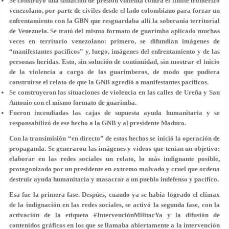
Se construyó una situación de presión violenta contra el límite fronterizo
venezolano, por parte de civiles desde el lado colombiano para forzar un
enfrentamiento con la GBN que resguardaba allí la soberanía territorial
de Venezuela. Se trató del mismo formato de guarimba aplicado muchas
veces en territorio venezolano: primero, se difundían imágenes de
“manifestantes pacíficos” y, luego, imágenes del enfrentamiento y de las
personas heridas. Esto, sin solución de continuidad, sin mostrar el inicio
de la violencia a cargo de los guarimberos, de modo que pudiera
construirse el relato de que la GNB agredió a manifestantes pacíficos.
Se construyeron las situaciones de violencia en las calles de Ureña y San
Antonio con el mismo formato de guarimba.
Fueron incendiadas las cajas de supuesta ayuda humanitaria y se
responsabilizó de ese hecho a la GNB y al presidente Maduro.
Con la transimisión “en directo” de estos hechos se inició la operación de
propaganda. Se generaron las imágenes y videos que tenían un objetivo:
elaborar en las redes sociales un relato, lo más indignante posible,
protagonizado por un presidente en extremo malvado y cruel que ordena
destruir ayuda humanitaria y masacrar a un pueblo indefenso y pacífico.
Esa fue la primera fase. Despúes, cuando ya se había logrado el clímax
de la indignación en las redes sociales, se activó la segunda fase, con la
activación de la etiqueta #IntervenciónMilitarYa y la difusión de
contenidos gráficos en los que se llamaba abiertamente a la intervención