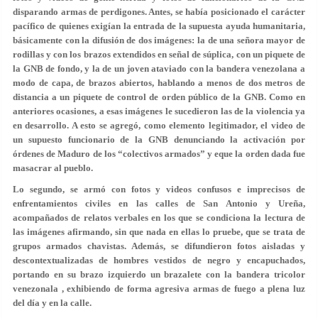
disparando armas de perdigones. Antes, se había posicionado el carácter
pacífico de quienes exigían la entrada de la supuesta ayuda humanitaria,
básicamente con la difusión de dos imágenes: la de una señora mayor de
rodillas y con los brazos extendidos en señal de súplica, con un piquete de
la GNB de fondo, y la de un joven ataviado con la bandera venezolana a
modo de capa, de brazos abiertos, hablando a menos de dos metros de
distancia a un piquete de control de orden público de la GNB. Como en
anteriores ocasiones, a esas imágenes le sucedieron las de la violencia ya
en desarrollo. A esto se agregó, como elemento legitimador, el video de
un supuesto funcionario de la GNB denunciando la activación por
órdenes de Maduro de los “colectivos armados” y eque la orden dada fue
masacrar al pueblo.
Lo segundo, se armó con fotos y videos confusos e imprecisos de
enfrentamientos civiles en las calles de San Antonio y Ureña,
acompañados de relatos verbales en los que se condiciona la lectura de
las imágenes afirmando, sin que nada en ellas lo pruebe, que se trata de
grupos armados chavistas. Además, se difundieron fotos aisladas y
descontextualizadas de hombres vestidos de negro y encapuchados,
portando en su brazo izquierdo un brazalete con la bandera tricolor
venezonala , exhibiendo de forma agresiva armas de fuego a plena luz
del día y en la calle.