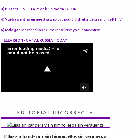
3) Pulse "CONECTAR"
en la ubicación JAPÓN
4) Vuelva a entrar en nuestra web
y ya podrá disfrutar de la señal de RT TV
5) Maldiga
a los cabecillas del "mundo libre" y a sus ancestros
TELEVISIÓN - CANAL RUSSIA TODAY
EDITORIAL INCORRECTA
Ellas sin bandera y sin himno, ellos sin vergüenza