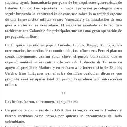
supuesta ayuda humanitaria por parte de los arquitectos guerreristas de
Estados Unidos. Fue ejecutada la mega operación psicológica para
seguir buscando la construcción de consenso sobre la necesidad urgente
de una intervención militar contra Venezuela y la instalación de una
guerra en territorio venezolano. El escenario montado en la frontera
tachirense con Colombia fue principalmente eso: una gran operación de
propaganda militar.
Cada quien ejecutó su papel: Guaidó, Piñera, Duque, Almagro, los
mercenarios, los medios de comunicación, los influencers. Pero el plan no
contó, nuevamente, con un actor clave: el pueblo bolivariano que se
expresó mutitudinariamente en la avenida Urdaneta de Caracas en
apoyo al presidente Maduro y en rechazo a la intervención de Estados
Unidos. Esas imágenes por sí solas desinflan cualquier discurso que
pretenda mostrar apoyo total del pueblo venezolano a la intervención
militar.
II
Los hechos fueron, en resumen, los siguientes:
Un par de funcionarios de la GNB desertaron, cruzaron la frontera y
fueron recibidos como héroes por quienes se encontraban del lado
colombiano.