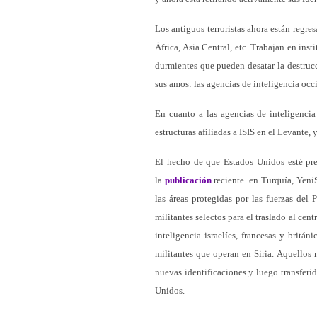
Los antiguos terroristas ahora están regre
África, Asia Central, etc. Trabajan en ins
durmientes que pueden desatar la destruc
sus amos: las agencias de inteligencia occ
En cuanto a las agencias de inteligencia
estructuras afiliadas a ISIS en el Levante, 
El hecho de que Estados Unidos esté pre
la
publicación
reciente en Turquía, YeniS
las áreas protegidas por las fuerzas del 
militantes selectos para el traslado al ce
inteligencia israelíes, francesas y britá
militantes que operan en Siria. Aquellos
nuevas identificaciones y luego transferid
Unidos.