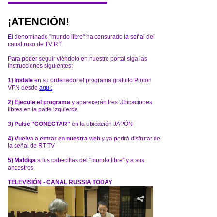
¡ATENCIÓN!
El denominado "mundo libre" ha censurado la señal del
canal ruso de TV RT.
Para poder seguir viéndolo en nuestro portal siga las
instrucciones siguientes:
1) Instale
en su ordenador el programa gratuito Proton
VPN desde
aquí:
2) Ejecute el programa
y aparecerán tres Ubicaciones
libres en la parte izquierda
3) Pulse "CONECTAR"
en la ubicación JAPÓN
4) Vuelva a entrar en nuestra web
y ya podrá disfrutar de
la señal de RT TV
5) Maldiga
a los cabecillas del "mundo libre" y a sus
ancestros
TELEVISIÓN - CANAL RUSSIA TODAY