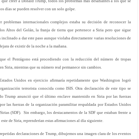
y que creer a Donald Trump, todos los problemas más desafiantes a los que se
os días se pueden resolver con un solo golpe.
er problemas internacionales complejos estaba su decisión de reconocer la
 los Altos del Golán, la franja de tierra que pertenece a Siria pero que sigue
 inclinado a dar este paso aunque violaba directamente varias resoluciones de
ejara de existir de la noche a la mañana.
que el Pentágono está procediendo con la reducción del número de tropas
n Siria, mientras que su número real permanece sin cambios.
 Estados Unidos en ejercicio afirmaría repetidamente que Washington logró
rganización terrorista conocida como ISIS. Otra declaración de este tipo se
o Trump anunció que el último enclave mantenido en Siria por las fuerzas
 por las fuerzas de la organización paramilitar respaldada por Estados Unidos
irias (SDF). Sin embargo, los destacamentos de la SDF que estaban frente a
 este de Siria, reprenderían estas afirmaciones al día siguiente.
 repetidas declaraciones de Trump, dibujemos una imagen clara de los eventos