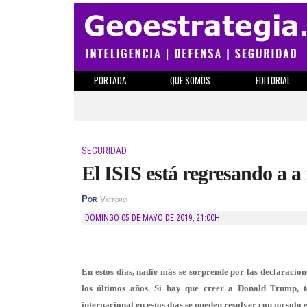
PORTADA
QUE SOMOS
EDITORIAL
SEGURIDAD
El ISIS está regresando a a
Por
Victoria
DOMINGO 05 DE MAYO DE 2019
,
21:00H
En estos días, nadie más se sorprende por las declaracion
los últimos años. Si hay que creer a Donald Trump, t
internacional en estos días se pueden resolver con un solo 