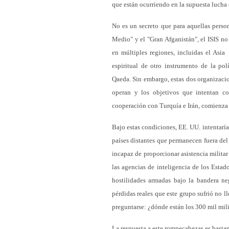
que están ocurriendo en la supuesta lucha 
No es un secreto que para aquellas perso
Medio" y el "Gran Afganistán", el ISIS no
en múltiples regiones, incluidas el Asia
espiritual de otro instrumento de la pol
Qaeda. Sin embargo, estas dos organizacio
operan y los objetivos que intentan co
cooperación con Turquía e Irán, comienza a 
Bajo estas condiciones, EE. UU. intentaría
países distantes que permanecen fuera del 
incapaz de proporcionar asistencia milita
las agencias de inteligencia de los Esta
hostilidades armadas bajo la bandera ne
pérdidas reales que este grupo sufrió no l
preguntarse: ¿dónde están los 300 mil mili
La respuesta a este rompecabezas es bastan