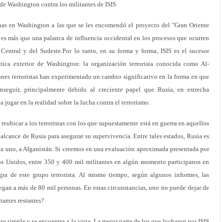
de Washington contra los militantes de ISIS.
nas en Washington a las que se les encomendó el proyecto del "Gran Oriente
 es más que una palanca de influencia occidental en los procesos que ocurren
 Central y del Sudeste.Por lo tanto, en su forma y forma, ISIS es el sucesor
ítica exterior de Washington: la organización terrorista conocida como Al-
nes terroristas han experimentado un cambio significativo en la forma en que
nseguir, principalmente debido al creciente papel que Rusia, en estrecha
jugar en la realidad sobre la lucha contra el terrorismo.
 reubicar a los terroristas con los que supuestamente está en guerra en aquellos
alcance de Rusia para asegurar su supervivencia. Entre tales estados, Rusia es
r a uno, a Afganistán. Si creemos en una evaluación aproximada presentada por
dos Unidos, entre 350 y 400 mil militantes en algún momento participaron en
gra de este grupo terrorista. Al mismo tiempo, según algunos informes, las
legan a más de 80 mil personas. En estas circunstancias, uno no puede dejar de
tantes restantes?
te simple y se encuentra a la vista. La mejor parte de los que lucharon por ISIS