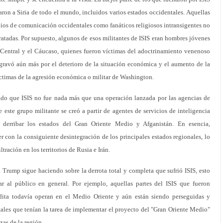
aron a Siria de todo el mundo, incluidos varios estados occidentales. Aquellas
ios de comunicación occidentales como fanáticos religiosos intransigentes no
ratadas. Por supuesto, algunos de esos militantes de ISIS eran hombres jóvenes
a Central y el Cáucaso, quienes fueron víctimas del adoctrinamiento venenoso
 agravó aún más por el deterioro de la situación económica y el aumento de la
ctimas de la agresión económica o militar de Washington.
do que ISIS no fue nada más que una operación lanzada por las agencias de
 este grupo militante se creó a partir de agentes de servicios de inteligencia
a derribar los estados del Gran Oriente Medio y Afganistán. En esencia,
r con la consiguiente desintegración de los principales estados regionales, lo
ltración en los territorios de Rusia e Irán.
Trump sigue haciendo sobre la derrota total y completa que sufrió ISIS, esto
 al público en general. Por ejemplo, aquellas partes del ISIS que fueron
dita todavía operan en el Medio Oriente y aún están siendo perseguidas y
tales que tenían la tarea de implementar el proyecto del "Gran Oriente Medio"
zas de la región.