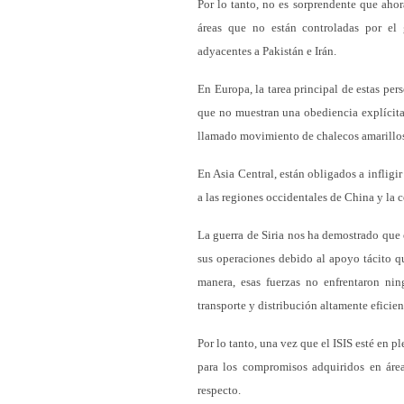
Por lo tanto, no es sorprendente que aho
áreas que no están controladas por el g
adyacentes a Pakistán e Irán.
En Europa, la tarea principal de estas per
que no muestran una obediencia explícita 
llamado movimiento de chalecos amarillos
En Asia Central, están obligados a infligi
a las regiones occidentales de China y la c
La guerra de Siria nos ha demostrado que 
sus operaciones debido al apoyo tácito q
manera, esas fuerzas no enfrentaron ning
transporte y distribución altamente eficient
Por lo tanto, una vez que el ISIS esté en 
para los compromisos adquiridos en áre
respecto.