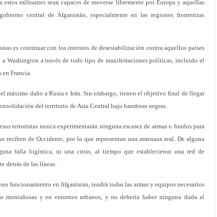
ra estos militantes sean capaces de moverse libremente por Europa y aquellas
obierno central de Afganistán, especialmente en las regiones fronterizas
sonas es continuar con los intentos de desestabilización contra aquellos países
a Washington a través de todo tipo de manifestaciones políticas, incluido el
 en Francia.
r el máximo daño a Rusia e Irán. Sin embargo, tienen el objetivo final de llegar
onsolidación del territorio de Asia Central bajo banderas negras.
esos terroristas nunca experimentarán ninguna escasez de armas o fondos para
ue reciben de Occidente, por lo que representan una amenaza real. De alguna
una falla logística, ni una crisis, al tiempo que establecieron una red de
e detrás de las líneas.
pleno funcionamiento en Afganistán, tendrá todas las armas y equipos necesarios
as montañosas y en entornos urbanos, y no debería haber ninguna duda al