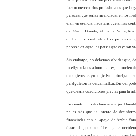
fueron mercenarios profesionales que lleg
personas que serían anunciadas en los med
eran, en esencia, nada más que armas cont
del Medio Oriente, África del Norte, Asi
de las fuerzas radicales. Este proceso se
pobreza en aquellos países que cayeron ví
Sin embargo, no debemos olvidar que, da
inteligencia estadounidenses, el núcleo de
extranjeros cuyo objetivo principal er
persiguieron la descentralización del pode
que crearía condiciones previas para la infi
En cuanto a las declaraciones que Donald 
no es más que un intento de desinformar
financiadas con el apoyo de Arabia Sau
destruidas, pero aquellos agentes occiden
y ahora está retirando activamente sus fuer