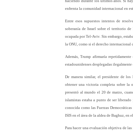
haciendo durante los últimos años. Si ha
enfrenta la comunidad internacional en est
Entre esos supuestos intentos de resolv
soberanía de Israel sobre el territorio de
ocupada por Tel-Aviv. Sin embargo, estaba
la ONU, como si el derecho internacional d
Además, Trump afirmaría repetidamente 
estadounidenses desplegadas ilegalmente e
De manera similar, el presidente de los
obtener una victoria completa sobre la o
presentó al mundo el 20 de marzo, cuand
islamistas estaba a punto de ser liberado
conocida como las Fuerzas Democráticas S
ISIS en el área de la aldea de Baghuz, en el
Para hacer una evaluación objetiva de las