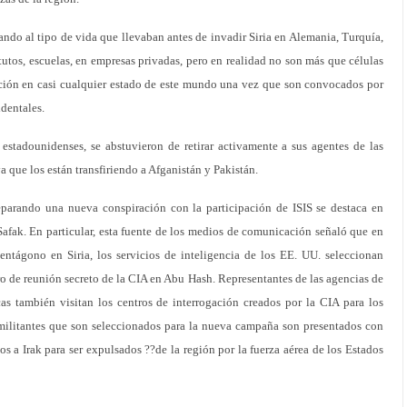
sando al tipo de vida que llevaban antes de invadir Siria en Alemania, Turquía,
titutos, escuelas, en empresas privadas, pero en realidad no son más que células
ción en casi cualquier estado de este mundo una vez que son convocados por
identales.
 estadounidenses, se abstuvieron de retirar activamente a sus agentes de las
ya que los están transfiriendo a Afganistán y Pakistán.
parando una nueva conspiración con la participación de ISIS se destaca en
afak. En particular, esta fuente de los medios de comunicación señaló que en
Pentágono en Siria, los servicios de inteligencia de los EE. UU. seleccionan
ntro de reunión secreto de la CIA en Abu Hash. Representantes de las agencias de
nicas también visitan los centros de interrogación creados por la CIA para los
 militantes que son seleccionados para la nueva campaña son presentados con
os a Irak para ser expulsados ??de la región por la fuerza aérea de los Estados