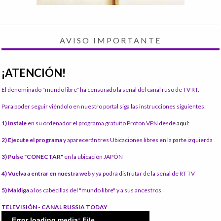
AVISO IMPORTANTE
¡ATENCIÓN!
El denominado "mundo libre" ha censurado la señal del canal ruso de TV RT.
Para poder seguir viéndolo en nuestro portal siga las instrucciones siguientes:
1) Instale
en su ordenador el programa gratuito Proton VPN desde
aquí:
2) Ejecute el programa
y aparecerán tres Ubicaciones libres en la parte izquierda
3) Pulse "CONECTAR"
en la ubicación JAPÓN
4) Vuelva a entrar en nuestra web
y ya podrá disfrutar de la señal de RT TV
5) Maldiga
a los cabecillas del "mundo libre" y a sus ancestros
TELEVISIÓN - CANAL RUSSIA TODAY