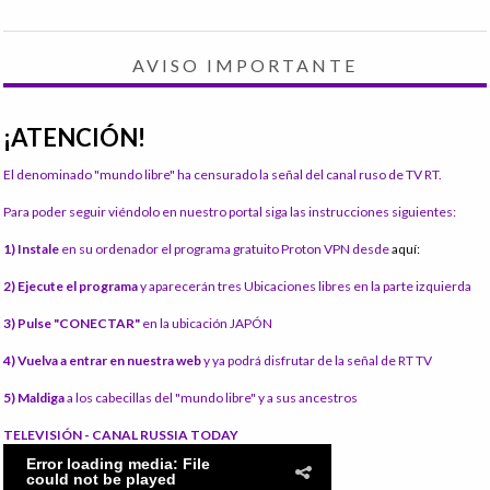
AVISO IMPORTANTE
¡ATENCIÓN!
El denominado "mundo libre" ha censurado la señal del canal ruso de TV RT.
Para poder seguir viéndolo en nuestro portal siga las instrucciones siguientes:
1) Instale
en su ordenador el programa gratuito Proton VPN desde
aquí:
2) Ejecute el programa
y aparecerán tres Ubicaciones libres en la parte izquierda
3) Pulse "CONECTAR"
en la ubicación JAPÓN
4) Vuelva a entrar en nuestra web
y ya podrá disfrutar de la señal de RT TV
5) Maldiga
a los cabecillas del "mundo libre" y a sus ancestros
TELEVISIÓN - CANAL RUSSIA TODAY