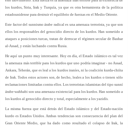
este movimiento. Esta fuerza es la amenaza más terrible para la existencia de
los kurdos, Siria, Irak y Turquía, ya que es otra herramienta de la política
estadounidense para destruir el equilibrio de fuerzas en el Medio Oriente.
Este factor del sunnismo árabe radical es una amenaza terrorista, ya que son
ellos los responsables del genocidio directo de los kurdos. Han sometido a
ataques a posiciones turcas, tratan de derrocar el régimen secular de Bashar
al-Assad, y están luchando contra Rusia.
He aquí un punto muy interesante. Hoy en día, el Estado islámico es tal vez
la amenaza más terrible para los kurdos que uno podría imaginar - no Assad,
Ankara, Teherán, que es leal a los kurdos iraníes, ni la coalición kurda-chiíta
de Irak. Todos estos actores son, de hecho, leales a los kurdos o tienen sólo
reclamaciones limitadas contra ellos. Los terroristas islamistas del tipo sunní
árabe-wahhabi son una amenaza existencial para los kurdos. Han sometido a
los kurdos al genocidio directo y total, especialmente a los yazidís.
La misma fuerza que está detrás del Estado islámico y del Estado-nación
kurdo es Estados Unidos. Ambas tendencias son consecuencia del plan del
Gran Oriente Medio, que ha dado como resultado el colapso de Irak, la