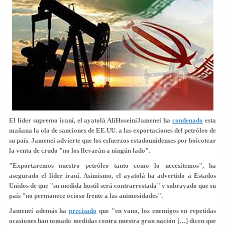
El líder supremo iraní, el ayatolá AlíHoseiníJameneí ha
condenado
esta
mañana la ola de sanciones de EE.UU. a las exportaciones del petróleo de
su país. Jameneí advierte que los esfuerzos estadounidenses por boicotear
la venta de crudo "no los llevarán a ningún lado".
"Exportaremos nuestro petróleo tanto como lo necesitemos", ha
asegurado el líder iraní. Asimismo, el ayatolá ha advertido a Estados
Unidos de que "su medida hostil será contrarrestada" y subrayado que su
país "no permanece ocioso frente a las animosidades".
Jameneí además ha
precisado
que "en vano, los enemigos en repetidas
ocasiones han tomado medidas contra nuestra gran nación […] dicen que