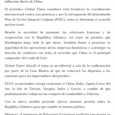
influyente diario de China.
El periódico Global Times consideró vital fortalecer la coordinación
internacional contra esas prácticas y por la salvaguarda del denominado
Plan de Acción Integral Conjunta (PAIC), como se denomina el acuerdo
nuclear iraní.
Resaltó la necesidad de mantener las relaciones fraternas y de
cooperación con la República Islámica, así como no permitir que
Washington haga todo lo que desea. También llamó a priorizar la
seguridad de las operaciones de las empresas domésticas y a proteger su
derecho de colaborar con Irán, al recordar que China es el principal
comprador del crudo de Irán.
Global Times abordó el tema en un editorial a raíz de la confirmación
por parte de la Casa Blanca de que no renovará las dispensas a las
sanciones para los importadores del petróleo.
EEUU en noviembre otorgó exenciones a China, India, Japón, Corea del
Sur, la isla de Taiwán, Turquía, Italia y Grecia, a cambio de que
paulatinamente redujeran sus compras de combustible a Teherán.
Con la nueva medida pretende ejercer máxima presión sobre la
República Islámica para que cambie su sistema político.
Mientras, el ministerio de Relaciones Exteriores reafirmó este martes su