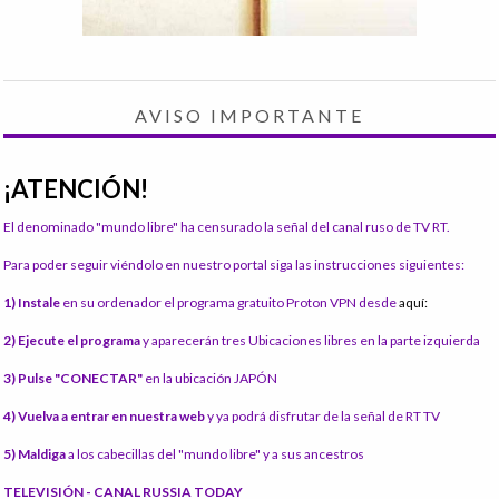
AVISO IMPORTANTE
¡ATENCIÓN!
El denominado "mundo libre" ha censurado la señal del canal ruso de TV RT.
Para poder seguir viéndolo en nuestro portal siga las instrucciones siguientes:
1) Instale
en su ordenador el programa gratuito Proton VPN desde
aquí:
2) Ejecute el programa
y aparecerán tres Ubicaciones libres en la parte izquierda
3) Pulse "CONECTAR"
en la ubicación JAPÓN
4) Vuelva a entrar en nuestra web
y ya podrá disfrutar de la señal de RT TV
5) Maldiga
a los cabecillas del "mundo libre" y a sus ancestros
TELEVISIÓN - CANAL RUSSIA TODAY