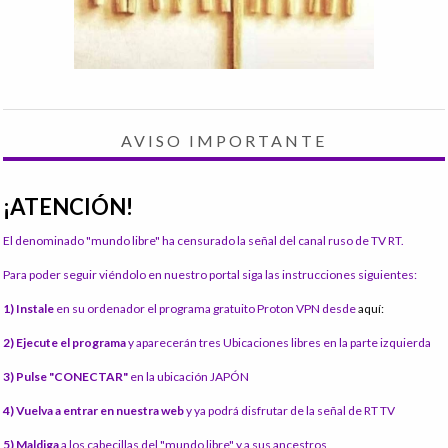
AVISO IMPORTANTE
¡ATENCIÓN!
El denominado "mundo libre" ha censurado la señal del canal ruso de TV RT.
Para poder seguir viéndolo en nuestro portal siga las instrucciones siguientes:
1) Instale
en su ordenador el programa gratuito Proton VPN desde
aquí:
2) Ejecute el programa
y aparecerán tres Ubicaciones libres en la parte izquierda
3) Pulse "CONECTAR"
en la ubicación JAPÓN
4) Vuelva a entrar en nuestra web
y ya podrá disfrutar de la señal de RT TV
5) Maldiga
a los cabecillas del "mundo libre" y a sus ancestros