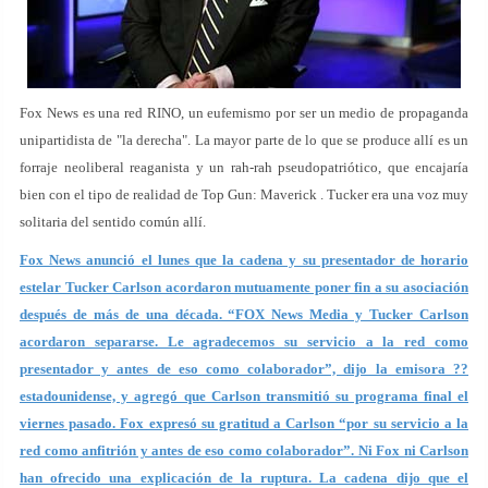
Fox News es una red RINO, un eufemismo por ser un medio de propaganda
unipartidista de "la derecha". La mayor parte de lo que se produce allí es un
forraje neoliberal reaganista y un rah-rah pseudopatriótico, que encajaría
bien con el tipo de realidad de Top Gun: Maverick . Tucker era una voz muy
solitaria del sentido común allí.
Fox News anunció el lunes que la cadena y su presentador de horario
estelar Tucker Carlson acordaron mutuamente poner fin a su asociación
después de más de una década. “FOX News Media y Tucker Carlson
acordaron separarse. Le agradecemos su servicio a la red como
presentador y antes de eso como colaborador”, dijo la emisora ??
estadounidense, y agregó que Carlson transmitió su programa final el
viernes pasado. Fox expresó su gratitud a Carlson “por su servicio a la
red como anfitrión y antes de eso como colaborador”. Ni Fox ni Carlson
han ofrecido una explicación de la ruptura. La cadena dijo que el