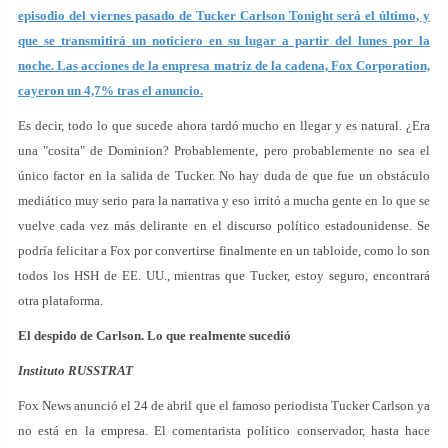
episodio del viernes pasado de Tucker Carlson Tonight será el último, y
que se transmitirá un noticiero en su lugar a partir del lunes por la
noche. Las acciones de la empresa matriz de la cadena, Fox Corporation,
cayeron un 4,7% tras el anuncio.
Es decir, todo lo que sucede ahora tardó mucho en llegar y es natural. ¿Era
una "cosita" de Dominion? Probablemente, pero probablemente no sea el
único factor en la salida de Tucker. No hay duda de que fue un obstáculo
mediático muy serio para la narrativa y eso irritó a mucha gente en lo que se
vuelve cada vez más delirante en el discurso político estadounidense. Se
podría felicitar a Fox por convertirse finalmente en un tabloide, como lo son
todos los HSH de EE. UU., mientras que Tucker, estoy seguro, encontrará
otra plataforma.
El despido de Carlson. Lo que realmente sucedió
Instituto RUSSTRAT
Fox News anunció el 24 de abril que el famoso periodista Tucker Carlson ya
no está en la empresa. El comentarista político conservador, hasta hace