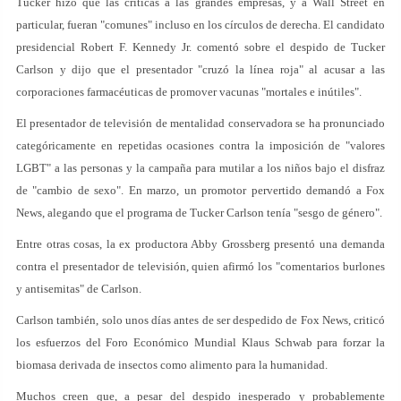
Tucker hizo que las críticas a las grandes empresas, y a Wall Street en
particular, fueran "comunes" incluso en los círculos de derecha. El candidato
presidencial Robert F. Kennedy Jr. comentó sobre el despido de Tucker
Carlson y dijo que el presentador "cruzó la línea roja" al acusar a las
corporaciones farmacéuticas de promover vacunas "mortales e inútiles".
El presentador de televisión de mentalidad conservadora se ha pronunciado
categóricamente en repetidas ocasiones contra la imposición de "valores
LGBT" a las personas y la campaña para mutilar a los niños bajo el disfraz
de "cambio de sexo". En marzo, un promotor pervertido demandó a Fox
News, alegando que el programa de Tucker Carlson tenía "sesgo de género".
Entre otras cosas, la ex productora Abby Grossberg presentó una demanda
contra el presentador de televisión, quien afirmó los "comentarios burlones
y antisemitas" de Carlson.
Carlson también, solo unos días antes de ser despedido de Fox News, criticó
los esfuerzos del Foro Económico Mundial Klaus Schwab para forzar la
biomasa derivada de insectos como alimento para la humanidad.
Muchos creen que, a pesar del despido inesperado y probablemente