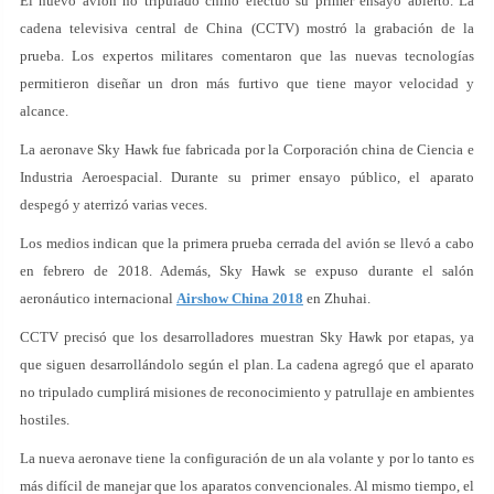
El nuevo avión no tripulado chino efectuó su primer ensayo abierto. La
cadena televisiva central de China (CCTV) mostró la grabación de la
prueba. Los expertos militares comentaron que las nuevas tecnologías
permitieron diseñar un dron más furtivo que tiene mayor velocidad y
alcance.
La aeronave Sky Hawk fue fabricada por la Corporación china de Ciencia e
Industria Aeroespacial. Durante su primer ensayo público, el aparato
despegó y aterrizó varias veces.
Los medios indican que la primera prueba cerrada del avión se llevó a cabo
en febrero de 2018. Además, Sky Hawk se expuso durante el salón
aeronáutico internacional
Airshow China 2018
en Zhuhai.
CCTV precisó que los desarrolladores muestran Sky Hawk por etapas, ya
que siguen desarrollándolo según el plan. La cadena agregó que el aparato
no tripulado cumplirá misiones de reconocimiento y patrullaje en ambientes
hostiles.
La nueva aeronave tiene la configuración de un ala volante y por lo tanto es
más difícil de manejar que los aparatos convencionales. Al mismo tiempo, el