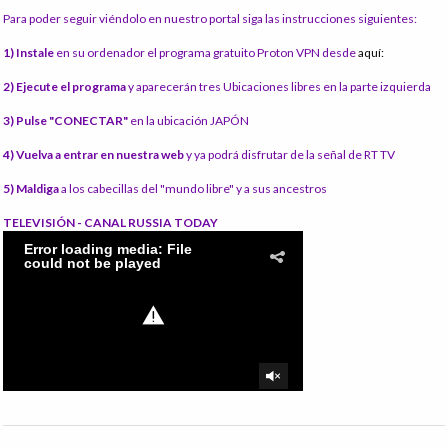
Para poder seguir viéndolo en nuestro portal siga las instrucciones siguientes:
1) Instale
en su ordenador el programa gratuito Proton VPN desde
aquí:
2) Ejecute el programa
y aparecerán tres Ubicaciones libres en la parte izquierda
3) Pulse "CONECTAR"
en la ubicación JAPÓN
4) Vuelva a entrar en nuestra web
y ya podrá disfrutar de la señal de RT TV
5) Maldiga
a los cabecillas del "mundo libre" y a sus ancestros
TELEVISIÓN - CANAL RUSSIA TODAY