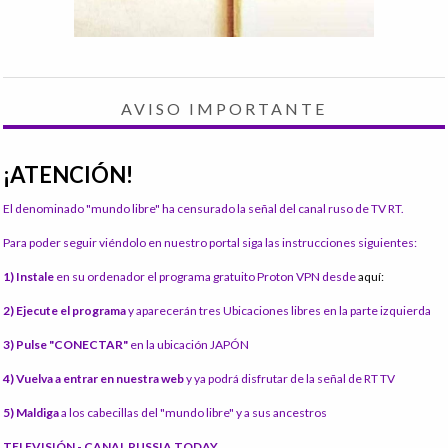
AVISO IMPORTANTE
¡ATENCIÓN!
El denominado "mundo libre" ha censurado la señal del canal ruso de TV RT.
Para poder seguir viéndolo en nuestro portal siga las instrucciones siguientes:
1) Instale
en su ordenador el programa gratuito Proton VPN desde
aquí:
2) Ejecute el programa
y aparecerán tres Ubicaciones libres en la parte izquierda
3) Pulse "CONECTAR"
en la ubicación JAPÓN
4) Vuelva a entrar en nuestra web
y ya podrá disfrutar de la señal de RT TV
5) Maldiga
a los cabecillas del "mundo libre" y a sus ancestros
TELEVISIÓN - CANAL RUSSIA TODAY