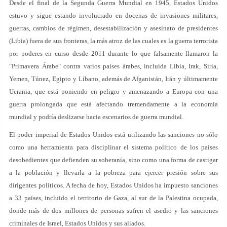
Desde el final de la Segunda Guerra Mundial en 1945, Estados Unidos
estuvo y sigue estando involucrado en docenas de invasiones militares,
guerras, cambios de régimen, desestabilización y asesinato de presidentes
(Libia) fuera de sus fronteras, la más atroz de las cuales es la guerra terrorista
por poderes en curso desde 2011 durante lo que falsamente llamaron la
"Primavera Árabe" contra varios países árabes, incluida Libia, Irak, Siria,
Yemen, Túnez, Egipto y Líbano, además de Afganistán, Irán y últimamente
Ucrania, que está poniendo en peligro y amenazando a Europa con una
guerra prolongada que está afectando tremendamente a la economía
mundial y podría deslizarse hacia escenarios de guerra mundial.
El poder imperial de Estados Unidos está utilizando las sanciones no sólo
como una herramienta para disciplinar el sistema político de los países
desobedientes que defienden su soberanía, sino como una forma de castigar
a la población y llevarla a la pobreza para ejercer presión sobre sus
dirigentes políticos. A fecha de hoy, Estados Unidos ha impuesto sanciones
a 33 países, incluido el territorio de Gaza, al sur de la Palestina ocupada,
donde más de dos millones de personas sufren el asedio y las sanciones
criminales de Israel, Estados Unidos y sus aliados.