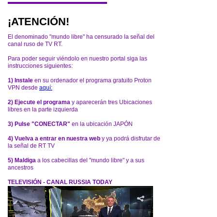
¡ATENCIÓN!
El denominado "mundo libre" ha censurado la señal del
canal ruso de TV RT.
Para poder seguir viéndolo en nuestro portal siga las
instrucciones siguientes:
1) Instale
en su ordenador el programa gratuito Proton
VPN desde
aquí:
2) Ejecute el programa
y aparecerán tres Ubicaciones
libres en la parte izquierda
3) Pulse "CONECTAR"
en la ubicación JAPÓN
4) Vuelva a entrar en nuestra web
y ya podrá disfrutar de
la señal de RT TV
5) Maldiga
a los cabecillas del "mundo libre" y a sus
ancestros
TELEVISIÓN - CANAL RUSSIA TODAY