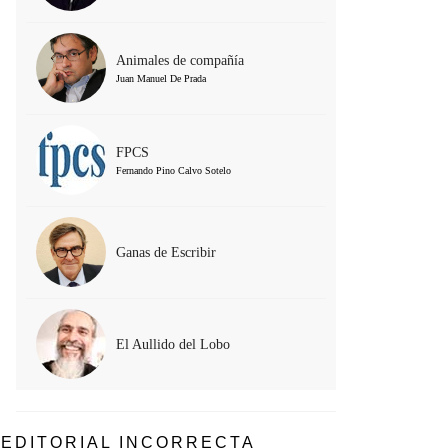
Animales de compañía
Juan Manuel De Prada
FPCS
Fernando Pino Calvo Sotelo
Ganas de Escribir
El Aullido del Lobo
EDITORIAL INCORRECTA