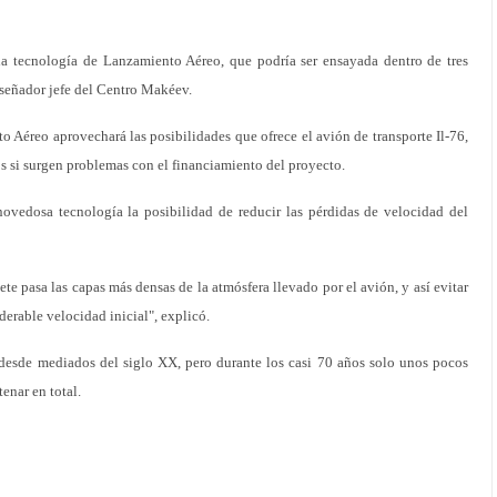
la tecnología de Lanzamiento Aéreo, que podría ser ensayada dentro de tres
diseñador jefe del Centro Makéev.
Aéreo aprovechará las posibilidades que ofrece el avión de transporte Il-76,
s si surgen problemas con el financiamiento del proyecto.
 novedosa tecnología la posibilidad de reducir las pérdidas de velocidad del
ete pasa las capas más densas de la atmósfera llevado por el avión, y así evitar
erable velocidad inicial", explicó.
desde mediados del siglo XX, pero durante los casi 70 años solo unos pocos
enar en total.