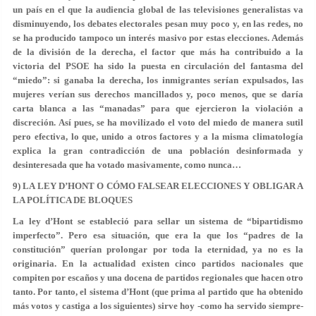
un país en el que la audiencia global de las televisiones generalistas va
disminuyendo, los debates electorales pesan muy poco y, en las redes, no
se ha producido tampoco un interés masivo por estas elecciones. Además
de la división de la derecha, el factor que más ha contribuido a la
victoria del PSOE ha sido la puesta en circulación del fantasma del
“miedo”: si ganaba la derecha, los inmigrantes serían expulsados, las
mujeres verían sus derechos mancillados y, poco menos, que se daría
carta blanca a las “manadas” para que ejercieron la violación a
discreción. Así pues, se ha movilizado el voto del miedo de manera sutil
pero efectiva, lo que, unido a otros factores y a la misma climatología
explica la gran contradicción de una población desinformada y
desinteresada que ha votado masivamente, como nunca…
9) LA LEY D’HONT O CÓMO FALSEAR ELECCIONES Y OBLIGAR A
LA POLÍTICA DE BLOQUES
La ley d’Hont se estableció para sellar un sistema de “bipartidismo
imperfecto”. Pero esa situación, que era la que los “padres de la
constitución” querían prolongar por toda la eternidad, ya no es la
originaria. En la actualidad existen cinco partidos nacionales que
compiten por escaños y una docena de partidos regionales que hacen otro
tanto. Por tanto, el sistema d’Hont (que prima al partido que ha obtenido
más votos y castiga a los siguientes) sirve hoy -como ha servido siempre-