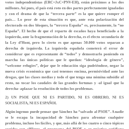
votos independentistas (ERC+JxC+PNV-EH), están próximos a los dos
millones. Así pues, el país está roto en dos partes perfectamente igualadas
y con el drama de que la “tercera parte” es la que quiere romper el
país…
Lo peor de esta situación es que, ante esta polarización del
electorado en dos bloques, la “tercera España” es, precisamente, la “no
España”.
El hecho de que el reparto de escaños haya beneficiado a la
izquierda, ante la fragmentación de la derecha, es el efecto secundario de
la Ley d’Hont, pero lo cierto es que apenas 50.000 votos separan a
derecha de izquierda. La izquierda española cometerá el error de
considerar que es representante de “todos” y demostrarlo poniendo en
marcha las únicas políticas que le quedan: “ideología de género”,
“welcome refugies”, dejar que le educación siga pudriéndose, negar la
nueva crisis económica que casi tenemos encima, permisividad ante las
drogas, que las clases medias y todo el que tenga una nómina subsidie al
resto, no tocar los caudales de las grandes fortunas y -al igual que la
derecha- aplazar la resolución de todos los problemas.
2) UN PSOE QUE NI ES PARTIDO, NI ES OBRERO, NI ES
SOCIALISTA, NI ES ESPAÑOL
Algún ingenuo puede pensar que Sánchez ha “salvado al PSOE”. A nadie
se le escapa la incapacidad de Sánchez para afrontar cualquier
problema, incluso los fáciles, y que, más allá de los cuatro o cinco tópicos
cogidos con alfileres, el programa del PSOE y su práctica cotidiana