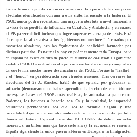
Como hemos repetido en varias ocasiones, la época de las mayorías
absolutas identificadas con una u otra siglo, ha pasado a la historia. El
PSOE nunca podrá reconstruir una mayoría absoluta a nivel nacional, a
la vista de su pérdida de influencia en Cataluña y Andalucía, y en cuanto
al PP, parece difícil incluso que logre superar esta etapa de crisis. Está
claro que la alternativa a los “gobiernos monocolores” formados por
mayorías absolutas, son los “gobiernos de coalición” formados por
distintos partidos. Es normal y hay en prácticamente toda Europa, pero
en España no existe cultura de pacto, ni cultura de coalición. El gobierno
andaluz PSOE+Cs se disolvió al aproximarse las elecciones y comprobar
Cs que le iría mucho mejor desvincularse del PSOE. Porque la “lealtad”
y el “honor” en partidocracia son virtudes ausentes. Tras cerrarse las
elecciones del 28-A, Sánchez habló de que optaría por gobernar en
solitario (demostrando no haber aprendido la lección de estos últimos
meses), las bases del PSOE, más realistas, le animaban a pactar con
Podemos, los barones a hacerlo con Cs y la realidad, le impondrá
equilibrios permanentes, sea cual sea la fórmula elegida, y una
inestabilidad que se irá manifestando cada vez más, a medida que falte
dinero (el Estado Español tiene dos BILLONES de déficit en estos
momentos, un billón más que hace siete años), la economía se resienta,
España siga siendo la única puerta abierta en Europa a la inmigración