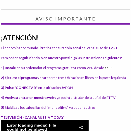
AVISO IMPORTANTE
¡ATENCIÓN!
El denominado "mundo libre" ha censurado la señal del canal ruso de TV RT.
Para poder seguir viéndolo en nuestro portal siga las instrucciones siguientes:
1) Instale
en su ordenador el programa gratuito Proton VPN desde
aquí:
2) Ejecute el programa
y aparecerán tres Ubicaciones libres en la parte izquierda
3) Pulse "CONECTAR"
en la ubicación JAPÓN
4) Vuelva a entrar en nuestra web
y ya podrá disfrutar de la señal de RT TV
5) Maldiga
a los cabecillas del "mundo libre" y a sus ancestros
TELEVISIÓN - CANAL RUSSIA TODAY