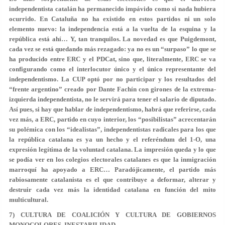
independentista catalán ha permanecido impávido como si nada hubiera
ocurrido. En Cataluña no ha existido en estos partidos ni un solo
elemento nuevo: la independencia está a la vuelta de la esquina y la
república está ahí… Y, tan tranquilos. La novedad es que Puigdemont,
cada vez se está quedando más rezagado: ya no es un “surpaso” lo que se
ha producido entre ERC y el PDCat, sino que, literalmente, ERC se va
configurando como el interlocutor único y el único representante del
independentismo. La CUP optó por no participar y los resultados del
“frente argentino” creado por Dante Fachín con girones de la extrema-
izquierda independentista, no le servirá para tener el salario de diputado.
Así pues, si hay que hablar de independentismo, habrá que referirse, cada
vez más, a ERC, partido en cuyo interior, los “posibilistas” acrecentarán
su polémica con los “idealistas”, independentistas radicales para los que
la república catalana es ya un hecho y el referéndum del 1-O, una
expresión legítima de la voluntad catalana. La impresión queda y lo que
se podía ver en los colegios electorales catalanes es que la inmigración
marroquí ha apoyado a ERC… Paradójicamente, el partido más
rabiosamente catalanista es el que contribuye a deformar, alterar y
destruir cada vez más la identidad catalana en función del mito
multicultural.
7) CULTURA DE COALICIÓN Y CULTURA DE GOBIERNOS
MONOCOLORES, INESTABILIDAD