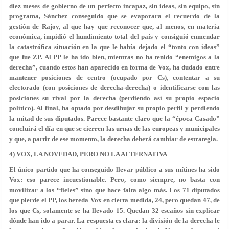
diez meses de gobierno de un perfecto incapaz, sin ideas, sin equipo, sin
programa, Sánchez conseguido que se evaporara el recuerdo de la
gestión de Rajoy, al que hay que reconocer que, al menos, en materia
económica, impidió el hundimiento total del país y consiguió enmendar
la catastrófica situación en la que le había dejado el “tonto con ideas”
que fue ZP. Al PP le ha ido bien, mientras no ha tenido “enemigos a la
derecha”, cuando estos han aparecido en forma de Vox, ha dudado entre
mantener posiciones de centro (ocupado por Cs), contentar a su
electorado (con posiciones de derecha-derecha) o identificarse con las
posiciones su rival por la derecha (perdiendo así su propio espacio
político). Al final, ha optado por desdibujar su propio perfil y perdiendo
la mitad de sus diputados.
Parece bastante claro que la “época Casado”
concluirá el día en que se cierren las urnas de las europeas y municipales
y que, a partir de ese momento, la derecha deberá cambiar de estrategia
.
4) VOX, LA NOVEDAD, PERO NO LA ALTERNATIVA
El único partido que ha conseguido llevar público a sus mítines ha sido
Vox: eso parece incuestionable. Pero, como siempre, no basta con
movilizar a los “fieles” sino que hace falta algo más. Los 71 diputados
que pierde el PP, los hereda Vox en cierta medida, 24, pero quedan 47, de
los que Cs, solamente se ha llevado 15. Quedan 32 escaños sin explicar
dónde han ido a parar. La respuesta es clara: la división de la derecha le