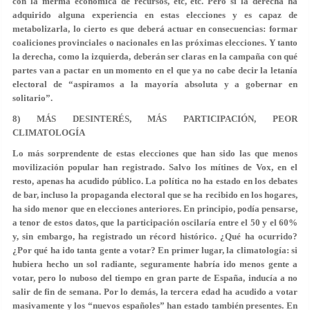
con la merma económica de recursos, etc, etc. Pero si la derecha ha
adquirido alguna experiencia en estas elecciones y es capaz de
metabolizarla, lo cierto es que deberá actuar en consecuencias: formar
coaliciones provinciales o nacionales en las próximas elecciones. Y tanto
la derecha, como la izquierda, deberán ser claras en la campaña con qué
partes van a pactar en un momento en el que ya no cabe decir la letanía
electoral de “aspiramos a la mayoría absoluta y a gobernar en
solitario”.
8) MÁS DESINTERÉS, MÁS PARTICIPACIÓN, PEOR
CLIMATOLOGÍA
Lo más sorprendente de estas elecciones que han sido las que menos
movilización popular han registrado. Salvo los mítines de Vox, en el
resto, apenas ha acudido público. La política no ha estado en los debates
de bar, incluso la propaganda electoral que se ha recibido en los hogares,
ha sido menor que en elecciones anteriores. En principio, podía pensarse,
a tenor de estos datos, que la participación oscilaría entre el 50 y el 60%
y, sin embargo, ha registrado un récord histórico. ¿Qué ha ocurrido?
¿Por qué ha ido tanta gente a votar? En primer lugar, la climatología: si
hubiera hecho un sol radiante, seguramente habría ido menos gente a
votar, pero lo nuboso del tiempo en gran parte de España, inducía a no
salir de fin de semana. Por lo demás, la tercera edad ha acudido a votar
masivamente y los “nuevos españoles” han estado también presentes. En