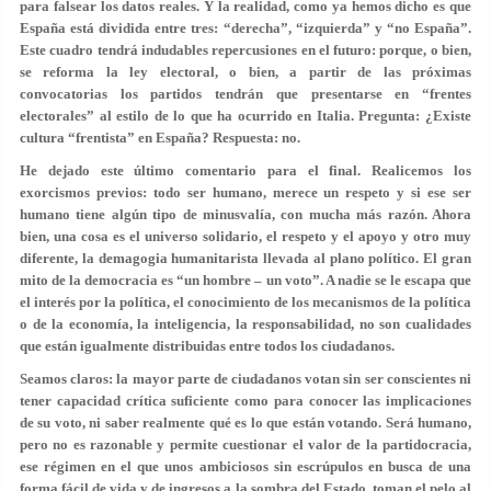
para falsear los datos reales. Y la realidad, como ya hemos dicho es que
España está dividida entre tres: “derecha”, “izquierda” y “no España”.
Este cuadro tendrá indudables repercusiones en el futuro: porque, o bien,
se reforma la ley electoral, o bien, a partir de las próximas
convocatorias los partidos tendrán que presentarse en “frentes
electorales” al estilo de lo que ha ocurrido en Italia. Pregunta: ¿Existe
cultura “frentista” en España? Respuesta: no.
He dejado este último comentario para el final. Realicemos los
exorcismos previos: todo ser humano, merece un respeto y si ese ser
humano tiene algún tipo de minusvalía, con mucha más razón. Ahora
bien, una cosa es el universo solidario, el respeto y el apoyo y otro muy
diferente, la demagogia humanitarista llevada al plano político. El gran
mito de la democracia es “un hombre – un voto”. A nadie se le escapa que
el interés por la política, el conocimiento de los mecanismos de la política
o de la economía, la inteligencia, la responsabilidad, no son cualidades
que están igualmente distribuidas entre todos los ciudadanos.
Seamos claros: la mayor parte de ciudadanos votan sin ser conscientes ni
tener capacidad crítica suficiente como para conocer las implicaciones
de su voto, ni saber realmente qué es lo que están votando. Será humano,
pero no es razonable y permite cuestionar el valor de la partidocracia,
ese régimen en el que unos ambiciosos sin escrúpulos en busca de una
forma fácil de vida y de ingresos a la sombra del Estado, toman el pelo al