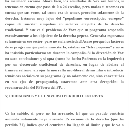
ha mermado escaños. Ahora bien, los resultados de Vox son buenos, si
tenemos en cuenta que pasa de 0 a 24 escaños, pero malos si tenemos en
cuenta que sus votos, tal como era de temer, proceden solamente de la
derecha. Estamos muy lejos del “populismo euroescéptico europeo”
capaz de suscitar simpatías en sectores alejados de la derecha
tradicional. Y este es el problema de Vox: que su programa respondía
excesivamente a los objetivos de la derecha pepera. Generaba esperanza
solamente en ese sector ¡pero no en la sociedad! Acaso porque los factores
de su programa que podían suscitarla, estaban en “letra pequeña” y no se
ha insistido particularmente durante la campaña. Si la dirección de Vox
no saca conclusiones y si opta (como ha hecho Podemos en la izquierda)
por un electorado tradicional de derechas, en lugar de abrirse al
transversalismo, arrojar la morralla neo-liberal de sus filas e introducir
temáticas sociales en su programa (y no solamente eso, sino convertirlas
en sus ejes de propaganda), estaremos ante otra decepción: la
reconstrucción del PP fuera del PP…
5) CIUDADANOS Y EL UNIVERSO PERDIDO CENTRISTA
Cs ha subido, sí, pero no ha arrasado. El que un partido centrista
ascienda solamente haya arañado 15 escaños de la derecha (que ha
perdido 71), indica que el centrismo ha llegado al límite y que le va a