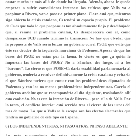
costar mucho ir más allá de donde ha llegado. Además, ahora le queda
empezar a sufrir convulsiones internas: las críticas que Valls va a
propinar a Rivera, van a pasar a primer plano. Claro está que, mientras
siga abierta la crisis catalana, Cs tendrá su espacio propio. El problema
de Cs es que todo lo que propone es tan absolutamente flojo y desdibujado
que, si remite el problema catalán, Cs desaparecerá con él, como
desapareció UCD cuando terminó la transición. No hay que olvidar que
la propuesta de Valls sería forzar un gobierno con el PSOE que evite que
éste sea deudor de la izquierda marciana de Podemos. A pesar de que las
bases del PSOE no están por la faena, lo cierto es que ¿a quién le
importan las bases del PSOE? No a Sánchez, des luego, ni a los
“barones”. Lo cierto es que POSE+Cs daría estabilidad parlamentaria al
gobierno, tendería a resolver definitivamente la crisis catalana y evitaría
el que Sánchez tuviera que contar con los problemáticos diputados de
Podemos y con los no menos problemáticos independentistas. Caería el
gobierno andaluz que se recompondría al día siguiente, trasladando allí
esta coalición. No es esta la intención de Rivera… pero sí la de Valls. Por
lo tanto, el conflicto interior está servido tras el cierre de las urnas del
mes de mayo. Lo que a Valls se le escapa son los efectos electorales que
tendría un gobierno de este tipo en España.
6) LOS INDEPENDENTISTAS, NI PASO ATRÁS, NI PASO ADELANTE
Lo más sorprendente de estas elecciones es que el universo