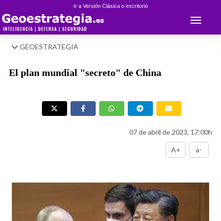
Ir a Versión Clásica o escritorio
Toggle 
GEOESTRATEGIA
El plan mundial "secreto" de China
07 de abril de 2023, 17:00h
A+
a-