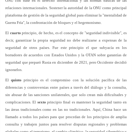
ONU con base en el derecho internacional y las normas básicas de las
relaciones internacionales. Sostener la autoridad de la ONU como principal
plataforma de gestión de la seguridad global para eliminar la "mentalidad de
Guerra Fría", la confrontación de bloques y el hegemonismo.
El
cuarto
principio, de hecho, es el concepto de "seguridad indivisible", es
decir, garantizar la propia seguridad no debe realizarse a expensas de la
seguridad de otros países. Fue este principio el que subyacía en los
borradores de acuerdos con Estados Unidos y la OTAN sobre garantías de
seguridad que preparó Rusia en diciembre de 2021, pero Occidente decidió
ignorarlos.
El
quinto
principio es el compromiso con la solución pacífica de las
diferencias y controversias entre países a través del diálogo y la consulta,
sin abusar de las sanciones unilaterales, que solo crean más dificultades y
complicaciones. El
sexto
principio final es mantener la seguridad tanto en
las áreas tradicionales como en las no tradicionales. Aquí, China hace un
llamado a todos los países para que procedan de los principios de amplia
consulta y trabajen juntos para resolver disputas regionales y problemas
globales como el terrorismo, el cambio climático, la seguridad cibernética y