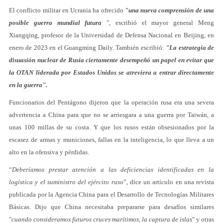
El conflicto militar en Ucrania ha ofrecido
"una nueva comprensión de una
posible guerra mundial futura
", escribió el mayor general Meng
Xiangqing, profesor de la Universidad de Defensa Nacional en Beijing, en
enero de 2023 en el Guangming Daily. También escribió:
"La estrategia de
disuasión nuclear de Rusia ciertamente desempeñó un papel en evitar que
la OTAN liderada por Estados Unidos se atreviera a entrar directamente
en la guerra".
Funcionarios del Pentágono dijeron que la operación rusa era una severa
advertencia a China para que no se arriesgara a una guerra por Taiwán, a
unas 100 millas de su costa. Y que los rusos están obsesionados por la
escasez de armas y municiones, fallas en la inteligencia, lo que lleva a un
alto en la ofensiva y pérdidas.
“
Deberíamos prestar atención a las deficiencias identificadas en la
logística y el suministro del ejército ruso
”, dice un artículo en una revista
publicada por la Agencia China para el Desarrollo de Tecnologías Militares
Básicas. Dijo que China necesitaba prepararse para desafíos similares
"
cuando consideramos futuros cruces marítimos, la captura de islas
" y otras