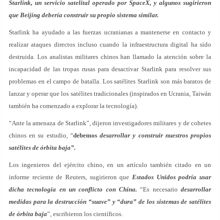
Starlink, un servicio satelital operado por SpaceX, y algunos sugirieron
que Beijing debería construir su propio sistema similar.
Starlink ha ayudado a las fuerzas ucranianas a mantenerse en contacto y
realizar ataques directos incluso cuando la infraestructura digital ha sido
destruida. Los analistas militares chinos han llamado la atención sobre la
incapacidad de las tropas rusas para desactivar Starlink para resolver sus
problemas en el campo de batalla. Los satélites Starlink son más baratos de
lanzar y operar que los satélites tradicionales (inspirados en Ucrania, Taiwán
también ha comenzado a explorar la tecnología).
“Ante la amenaza de Starlink”, dijeron investigadores militares y de cohetes
chinos en su estudio, “
debemos
desarrollar y construir nuestros propios
satélites de órbita baja”.
Los ingenieros del ejército chino, en un artículo también citado en un
informe reciente de Reuters, sugirieron que
Estados Unidos podría usar
dicha tecnología en un conflicto con China.
“Es necesario
desarrollar
medidas para la destrucción “suave” y “dura” de los sistemas de satélites
de órbita baja
”, escribieron los científicos.