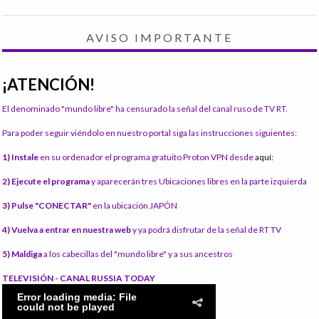
AVISO IMPORTANTE
¡ATENCIÓN!
El denominado "mundo libre" ha censurado la señal del canal ruso de TV RT.
Para poder seguir viéndolo en nuestro portal siga las instrucciones siguientes:
1) Instale
en su ordenador el programa gratuito Proton VPN desde
aquí:
2) Ejecute el programa
y aparecerán tres Ubicaciones libres en la parte izquierda
3) Pulse "CONECTAR"
en la ubicación JAPÓN
4) Vuelva a entrar en nuestra web
y ya podrá disfrutar de la señal de RT TV
5) Maldiga
a los cabecillas del "mundo libre" y a sus ancestros
TELEVISIÓN - CANAL RUSSIA TODAY