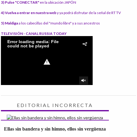
3) Pulse "CONECTAR"
en la ubicación JAPÓN
4) Vuelva a entrar en nuestra web
y ya podrá disfrutar de la señal de RT TV
5) Maldiga
a los cabecillas del "mundo libre" y a sus ancestros
TELEVISIÓN - CANAL RUSSIA TODAY
EDITORIAL INCORRECTA
Ellas sin bandera y sin himno, ellos sin vergüenza