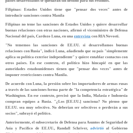
países desarrollados se quedaran sin destino para sus residuos.
Filipinas: Estados Unidos tiene que "pensar dos veces" antes de
introducir sanciones contra Manila
Filipinas
no teme las sanciones de Estados Unidos
y quiere desarrollar
buenas relaciones con otras naciones, afirmó el viceministro de Defensa
Nacional del país, Cardozo Luna, en una
entrevista
con RIA Novosti.
"No tememos las sanciones de EE.UU. si desarrollamos buenas
relaciones con Rusia", indicó Luna, añadiendo que su país "simplemente
aplica su política exterior independiente" y quiere entablar contactos con
otros países. En ese contexto, el político hizo hincapié en que las
autoridades estadounidenses tienen que "
pensar dos veces
" antes de
imponer restricciones contra Manila.
De acuerdo con Luna, la presión sobre los importadores de armas rusas
a través de las sanciones forma parte de "la
competencia estratégica
" de
Washington. En ese contexto, precisó que la India, Malasia e Indonesia
compran equipos a Rusia. "¿Los [EE.UU.] sanciona? No pienso que
EE.UU. sea
muy selectivo
. No deberían ser selectivos o perderán a sus
socios", subrayó el político.
Anteriormente, el subsecretario de Defensa para Asuntos de Seguridad de
Asia y Pacífico de EE.UU., Randall Schriver,
advirtió
al Gobierno