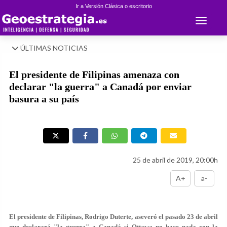
Ir a Versión Clásica o escritorio
Toggle 
ÚLTIMAS NOTICIAS
El presidente de Filipinas amenaza con
declarar "la guerra" a Canadá por enviar
basura a su país
25 de abril de 2019, 20:00h
A+
a-
El presidente de Filipinas, Rodrigo Duterte, aseveró el pasado 23 de abril
que declarará "la guerra" a Canadá si Ottawa no hace nada con la