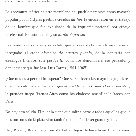
derechos humanos.
Y así lo hizo.
La apoyatura teórica de este reemplazo del pueblo peronista como mayoría
popular por múltiples pueblos creados
ad hoc
la encontraron en el trabajo
de un hombre que fue expulsado de la izquierda nacional por cipayo
intelectual, Ernesto Laclau y su
Razón Populista.
Las minorías son tales y es válido que lo sean en la medida en que están
integradas al
ethos histórico de nuestro pueblo,
de lo contrario son
enemigos internos, son
perduellis
como los denominara ese pensador y
denunciante que fue José Luis Torres (1901-1965).
¿Qué nos está permitido esperar? Que se subleven las mayorías populares;
que como afirmara el General:
que el pueblo haga tronar el escarmiento
y
le prendan fuego Buenos Aires como los chalecos amarillos lo hacen con
París.
No hay otra salida. El pueblo tiene que salir a cazar a todos aquellos que le
robaron, no solo la plata sino también la ilusión de ser grande y feliz.
Hoy River y Boca juegan en Madrid en lugar de hacerlo en Buenos Aires.