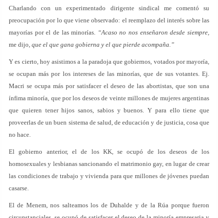
Charlando con un experimentado dirigente sindical me comentó su
preocupación por lo que viene observado: el reemplazo del interés sobre las
mayorías por el de las minorías.
“Acaso no nos enseñaron desde siempre,
me dijo,
que el que gana gobierna y el que pierde acompaña.”
Y es cierto, hoy asistimos a la paradoja que gobiernos, votados por mayoría,
se ocupan más por los intereses de las minorías, que de sus votantes. Ej.
Macri se ocupa más por satisfacer el deseo de las abortistas, que son una
ínfima minoría, que por los deseos de veinte millones de mujeres argentinas
que quieren tener hijos sanos, sabios y buenos. Y para ello tiene que
proveerlas de un buen sistema de salud, de educación y de justicia, cosa que
no hace.
El gobierno anterior, el de los KK, se ocupó de los deseos de los
homosexuales y lesbianas sancionando el matrimonio gay, en lugar de crear
las condiciones de trabajo y vivienda para que millones de jóvenes puedan
casarse.
El de Menem, nos salteamos los de Duhalde y de la Rúa porque fueron
circunstanciales, se ocupó de satisfacer el deseo de la minoría empresaria y