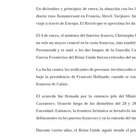
En diciembre y principios de enero, la situación con lo
diario ruso Kommersant en Francia, Alexéi Tarjánov. Inte
viaje a través de Europa. El Brexit que se aproxima les da 
El 4 de enero, el ministro del Interior francés, Christophe
no solo un mayor control en la costa francesa, sino tambié
Portsmouth y se unió a los dos buques de la Guardia Co
Fuerza Fronteriza del Reino Unido fueron retirados del ma
La lucha contra los traficantes de personas involucrados 
bajo la presidencia de Francois Hollande, cuando se est
francesa de Calais.
El acuerdo fue firmado por la entonces jefa del Minist
Cazeneuve. Ocurrió luego de los disturbios del 28 y 29
Eurotúnel. Entonces, la frontera británica se fortaleció in
delincuentes en los puertos franceses y en la entrada del tún
Durante varios años, el Reino Unido siguió siendo el prin