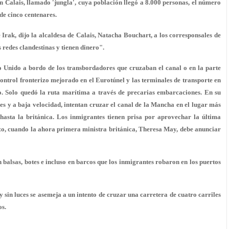
alais, llamado 'jungla', cuya población llegó a 8.000 personas, el número
de cinco centenares.
rak, dijo la alcaldesa de Calais, Natacha Bouchart, a los corresponsales de
redes clandestinas y tienen dinero".
o Unido a bordo de los transbordadores que cruzaban el canal o en la parte
control fronterizo mejorado en el Eurotúnel y las terminales de transporte en
ito. Solo quedó la ruta marítima a través de precarias embarcaciones. En su
ces y a baja velocidad, intentan cruzar el canal de la Mancha en el lugar más
hasta la británica. Los inmigrantes tienen prisa por aprovechar la última
zo, cuando la ahora primera ministra británica, Theresa May, debe anunciar
n balsas, botes e incluso en barcos que los inmigrantes robaron en los puertos
 sin luces se asemeja a un intento de cruzar una carretera de cuatro carriles
os.