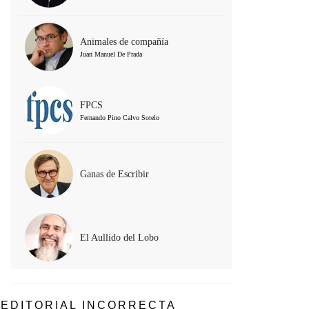
Animales de compañía
Juan Manuel De Prada
FPCS
Fernando Pino Calvo Sotelo
Ganas de Escribir
El Aullido del Lobo
EDITORIAL INCORRECTA