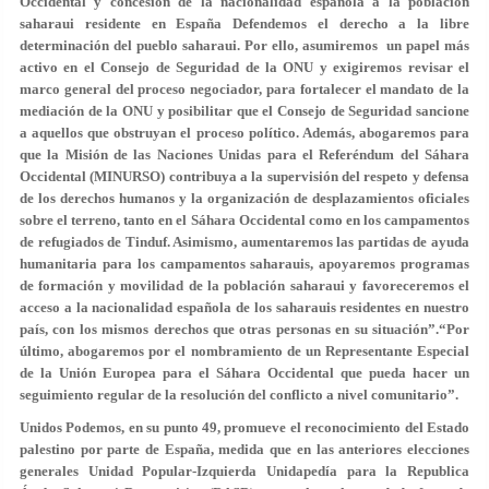
Occidental y concesión de la nacionalidad española a la población
saharaui residente en España Defendemos el derecho a la libre
determinación del pueblo saharaui. Por ello, asumiremos un papel más
activo en el Consejo de Seguridad de la ONU y exigiremos revisar el
marco general del proceso negociador, para fortalecer el mandato de la
mediación de la ONU y posibilitar que el Consejo de Seguridad sancione
a aquellos que obstruyan el proceso político. Además, abogaremos para
que la Misión de las Naciones Unidas para el Referéndum del Sáhara
Occidental (MINURSO) contribuya a la supervisión del respeto y defensa
de los derechos humanos y la organización de desplazamientos oficiales
sobre el terreno, tanto en el Sáhara Occidental como en los campamentos
de refugiados de Tinduf. Asimismo, aumentaremos las partidas de ayuda
humanitaria para los campamentos saharauis, apoyaremos programas
de formación y movilidad de la población saharaui y favoreceremos el
acceso a la nacionalidad española de los saharauis residentes en nuestro
país, con los mismos derechos que otras personas en su situación”.“Por
último, abogaremos por el nombramiento de un Representante Especial
de la Unión Europea para el Sáhara Occidental que pueda hacer un
seguimiento regular de la resolución del conflicto a nivel comunitario”.
Unidos Podemos, en su punto 49, promueve el reconocimiento del Estado
palestino por parte de España, medida que en las anteriores elecciones
generales Unidad Popular-Izquierda Unidapedía para la Republica