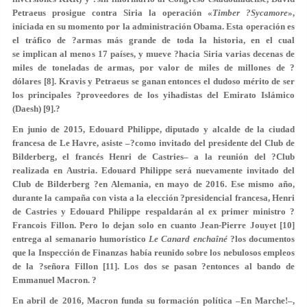
Petraeus prosigue contra Siria la operación «
Timber ?Sycamore
»,
iniciada en su momento por la administración Obama. Esta operación es
el tráfico de ?armas más grande de toda la historia, en el cual
se implican al menos 17 países, y mueve ?hacia Siria varias decenas de
miles de toneladas de armas, por valor de miles de millones de ?
dólares [8]. Kravis y Petraeus se ganan entonces el dudoso mérito de ser
los principales ?proveedores de los yihadistas del Emirato Islámico
(Daesh) [9].?
En junio de 2015, Edouard Philippe, diputado y alcalde de la ciudad
francesa de Le Havre, asiste –?como invitado del presidente del Club de
Bilderberg, el francés Henri de Castries– a la reunión del ?Club
realizada en Austria. Edouard Philippe será nuevamente invitado del
Club de Bilderberg ?en Alemania, en mayo de 2016. Ese mismo año,
durante la campaña con vista a la elección ?presidencial francesa, Henri
de Castries y Edouard Philippe respaldarán al ex primer ministro ?
Francois Fillon. Pero lo dejan solo en cuanto Jean-Pierre Jouyet [10]
entrega al semanario humorístico
Le Canard enchaîné
?los documentos
que la Inspección de Finanzas había reunido sobre los nebulosos empleos
de la ?señora Fillon [11]. Los dos se pasan ?entonces al bando de
Emmanuel Macron. ?
En abril de 2016, Macron funda su formación política –En Marche!–,