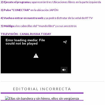
2) Ejecute el programa
y aparecerán tres Ubicaciones libres en la parte izquierda
3) Pulse "CONECTAR"
en la ubicación JAPÓN
4) Vuelva a entrar en nuestra web
y ya podrá disfrutar de la señal de RT TV
5) Maldiga
a los cabecillas del "mundo libre" y a sus ancestros
TELEVISIÓN - CANAL RUSSIA TODAY
EDITORIAL INCORRECTA