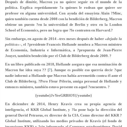
Después de dimitir, Macron ya no quiere seguir en el mundo de la
política. Explica repetidamente ?a quienes le rodean que quiere ser
profesor en alguna universidad. Con ayuda del ensayista Alain ?Minc,
quien también cuenta desde 2008 con la bendición de Bilderberg, Macron
obtiene un puesto ?en la universidad de Berlín y otro en la London
School of Economics, pero no logra que ?lo contraten en Harvard.?
Sin embargo, en agosto de 2014 –tres meses después de haber «
dejado la
política
»–, el ?presidente Francois Hollande nombra a Macron ministro
de Economía, Industria e Informática, a ?propuesta de Jean-Pierre
Jouyet, también bendecido por el Club de Bilderberg desde 2009. ?
En un libro publicado en 2018, Hollande asegura que esa nominación de
Macron fue idea suya ?? [
7
]. Aunque es posible eso querría decir ?que
nadie informó a Hollande que Macron había arremetido contra él ante el
Club de Bilderberg. ?Pero Fleur Pélerin, amiga personal de Hollande y
entonces ministro, también estuvo presente en aquel ?encuentro. ?
{youtube}JvYeeGRBIOY{/youtube}
En diciembre de 2014, Henry Kravis crea su propia agencia de
inteligencia, el KKR Global Institute, y ?la pone bajo la dirección del
general David Petraeus, ex director de la CIA. Como director del KKR ?
Global Institute, utilizando los medios privados de Kravis (el fondo de
inversiones KKR) y ?sin informarlo al Congreso estadounidense, David