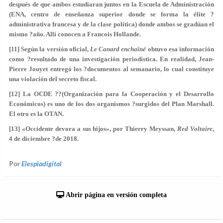
después de que ambos estudiaran juntos en la Escuela de Administración
(ENA, centro de enseñanza superior donde se forma la élite ?
administrativa francesa y de la clase política) donde ambos se gradúan el
mismo ?año. Allí conocen a Francois Hollande.
[11] Según la versión oficial,
Le Canard enchaîné
obtuvo esa información
como ?resultado de una investigación periodística. En realidad, Jean-
Pierre Jouyet entregó los ?documentos al semanario, lo cual constituye
una violación del secreto fiscal.
[12] La OCDE ??(Organización para la Cooperación y el Desarrollo
Económicos) es uno de los dos organismos ?surgidos del Plan Marshall.
El otro es la OTAN.
[13] «Occidente devora a sus hijos», por Thierry Meyssan,
Red Voltaire
,
4 de diciembre ?de 2018.
Por
Elespiadigital
Abrir página en versión completa