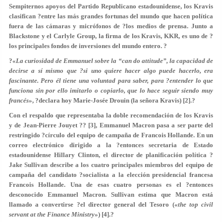
Sempiternos apoyos del Partido Republicano estadounidense, los Kravis
clasifican ?entre las más grandes fortunas del mundo que hacen política
fuera de las cámaras y micrófonos de ?los medios de prensa. Junto a
Blackstone y el Carlyle Group, la firma de los Kravis, KKR, es uno de ?
los principales fondos de inversiones del mundo entero. ?
?«
La curiosidad de Emmanuel sobre la “can do attitude”, la capacidad de
decirse a sí mismo que ?si uno quiere hacer algo puede hacerlo, era
fascinante. Pero él tiene una voluntad para saber, para ?entender lo que
funciona sin por ello imitarlo o copiarlo, que lo hace seguir siendo muy
francés
», ?declara hoy Marie-Josée Drouin (la señora Kravis) [2].?
Con el respaldo que representaba la doble recomendación de los Kravis
y de Jean-Pierre Jouyet ?? [3], Emmanuel Macron pasa a ser parte del
restringido ?círculo del equipo de campaña de Francois Hollande. En un
correo electrónico dirigido a la ?entonces secretaria de Estado
estadounidense Hillary Clinton, el director de planificación política ?
Jake Sullivan describe a los cuatro principales miembros del equipo de
campaña del candidato ?socialista a la elección presidencial francesa
Francois Hollande. Una de esas cuatro personas es el ?entonces
desconocido Emmanuel Macron. Sullivan estima que Macron está
llamado a convertirse ?el director general del Tesoro («
the top civil
servant at the Finance Ministry
») [4].?