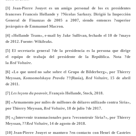
[3] Jean-Pierre Jouyet es un amigo personal de los ex presidentes
franceses Francois Hollande y ?Nicolas Sarkozy. Dirigió la Inspección
General de Finanzas de 2005 a 2007, siendo entonces ?superior
jerárquico de Emmanuel Macron.
[4] «Hollande Team», e-mail by Jake Sullivan, fechado el 10 de ?mayo
de 2012. Fuente: Wikileaks.
[5] El secretario general ?de la presidencia es la persona que dirige
el equipo de trabajo del presidente de la República. Nota ?de
la
Red Voltaire
.
[6] «Lo que usted no sabe sobre el Grupo de Bilderberg», por Thierry
Meyssan,
Komsomolskaya Pravda
??(Rusia),
Red Voltaire
, 15 de abril
de 2011.
[7]
Les leçons du pouvoir
, François Hollande, Stock, 2018.
[8] «Armamento por miles de millones de dólares utilizado contra Siria»,
por Thierry Meyssan,
Red Voltaire
, 18 de julio ?de 2017.
[9] «¿Intervenir transnacionales para ?reconstruir Siria?», por Thierry
Meyssan, ??
Red Voltaire
, 14 de agosto de 2018.
[10] Jean-Pierre Jouyet se mantuvo ?en contacto con Henri de Castries