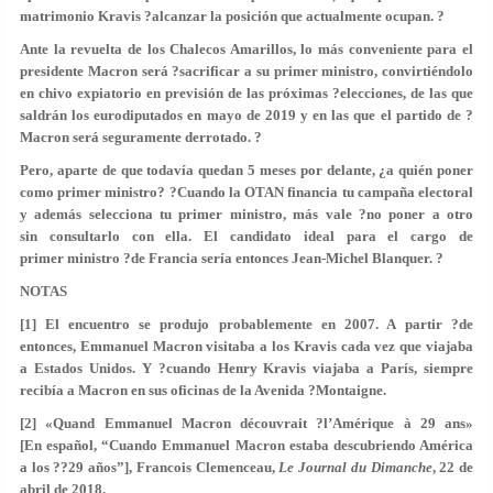
matrimonio Kravis ?alcanzar la posición que actualmente ocupan. ?
Ante la revuelta de los Chalecos Amarillos, lo más conveniente para el
presidente Macron será ?sacrificar a su primer ministro, convirtiéndolo
en chivo expiatorio en previsión de las próximas ?elecciones, de las que
saldrán los eurodiputados en mayo de 2019 y en las que el partido de ?
Macron será seguramente derrotado. ?
Pero, aparte de que todavía quedan 5 meses por delante, ¿a quién poner
como primer ministro? ?Cuando la OTAN financia tu campaña electoral
y además selecciona tu primer ministro, más vale ?no poner a otro
sin consultarlo con ella. El candidato ideal para el cargo de
primer ministro ?de Francia sería entonces Jean-Michel Blanquer. ?
NOTAS
[1] El encuentro se produjo probablemente en 2007. A partir ?de
entonces, Emmanuel Macron visitaba a los Kravis cada vez que viajaba
a Estados Unidos. Y ?cuando Henry Kravis viajaba a París, siempre
recibía a Macron en sus oficinas de la Avenida ?Montaigne.
[2] «Quand Emmanuel Macron découvrait ?l’Amérique à 29 ans»
[En español, “Cuando Emmanuel Macron estaba descubriendo América
a los ??29 años”], Francois Clemenceau,
Le Journal du Dimanche
, 22 de
abril de 2018.