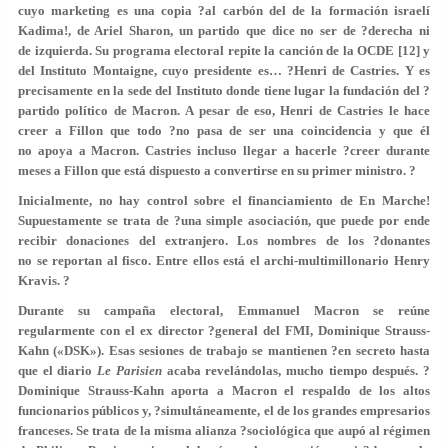
cuyo marketing es una copia ?al carbón del de la formación israelí
Kadima!, de Ariel Sharon, un partido que dice no ser de ?derecha ni
de izquierda. Su programa electoral repite la canción de la OCDE [12] y
del Instituto Montaigne, cuyo presidente es… ?Henri de Castries. Y es
precisamente en la sede del Instituto donde tiene lugar la fundación del ?
partido político de Macron. A pesar de eso, Henri de Castries le hace
creer a Fillon que todo ?no pasa de ser una coincidencia y que él
no apoya a Macron. Castries incluso llegar a hacerle ?creer durante
meses a Fillon que está dispuesto a convertirse en su primer ministro. ?
Inicialmente, no hay control sobre el financiamiento de En Marche!
Supuestamente se trata de ?una simple asociación, que puede por ende
recibir donaciones del extranjero. Los nombres de los ?donantes
no se reportan al fisco. Entre ellos está el archi-multimillonario Henry
Kravis. ?
Durante su campaña electoral, Emmanuel Macron se reúne
regularmente con el ex director ?general del FMI, Dominique Strauss-
Kahn («DSK»). Esas sesiones de trabajo se mantienen ?en secreto hasta
que el diario
Le Parisien
acaba revelándolas, mucho tiempo después. ?
Dominique Strauss-Kahn aporta a Macron el respaldo de los altos
funcionarios públicos y, ?simultáneamente, el de los grandes empresarios
franceses. Se trata de la misma alianza ?sociológica que aupó al régimen