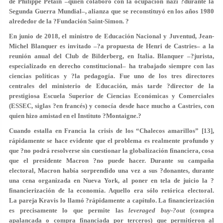
de Philippe Petain –quien colaboró con la ocupación nazi ?durante la
Segunda Guerra Mundial–, alianza que se reconstituyó en los años 1980
alrededor de la ?Fundación Saint-Simon. ?
En junio de 2018, el ministro de Educación Nacional y Juventud, Jean-
Michel Blanquer es invitado –?a propuesta de Henri de Castries– a la
reunión anual del Club de Bilderberg, en Italia. Blanquer –?jurista,
especializado en derecho constitucional– ha trabajado siempre con las
ciencias políticas y ?la pedagogía. Fue uno de los tres directores
centrales del ministerio de Educación, más tarde ?director de la
prestigiosa Escuela Superior de Ciencias Económicas y Comerciales
(ESSEC, siglas ?en francés) y conocía desde hace mucho a Castries, con
quien hizo amistad en el Instituto ?Montaigne.?
Cuando estalla en Francia la crisis de los “Chalecos amarillos” [13],
rápidamente se hace evidente que el problema es realmente profundo y
que ?no podrá resolverse sin cuestionar la globalización financiera, cosa
que el presidente Macron ?no puede hacer. Durante su campaña
electoral, Macron había sorprendido una vez a sus ?donantes, durante
una cena organizada en Nueva York, al poner en tela de juicio la ?
financierización de la economía. Aquello era sólo retórica electoral.
La pareja Kravis lo llamó ?rápidamente a capítulo. La financierización
es precisamente lo que permite las
leveraged buy-?out
(compra
apalancada o compra financiada por terceros) que permitieron al