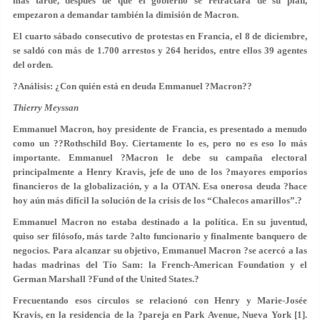
más tarde, después de que el gobierno se retractara de su plan,
empezaron a demandar también la dimisión de Macron.
El cuarto sábado consecutivo de protestas en Francia, el 8 de diciembre,
se saldó con más de 1.700 arrestos y 264 heridos, entre ellos 39 agentes
del orden.
?Análisis: ¿Con quién está en deuda Emmanuel ?Macron??
Thierry Meyssan
Emmanuel Macron, hoy presidente de Francia, es presentado a menudo
como un ??Rothschild Boy. Ciertamente lo es, pero no es eso lo más
importante. Emmanuel ?Macron le debe su campaña electoral
principalmente a Henry Kravis, jefe de uno de los ?mayores emporios
financieros de la globalización, y a la OTAN. Esa onerosa deuda ?hace
hoy aún más difícil la solución de la crisis de los “Chalecos amarillos”.?
Emmanuel Macron no estaba destinado a la política. En su juventud,
quiso ser filósofo, más tarde ?alto funcionario y finalmente banquero de
negocios. Para alcanzar su objetivo, Emmanuel Macron ?se acercó a las
hadas madrinas del Tío Sam: la French-American Foundation y el
German Marshall ?Fund of the United States.?
Frecuentando esos círculos se relacionó con Henry y Marie-Josée
Kravis, en la residencia de la ?pareja en Park Avenue, Nueva York [1].