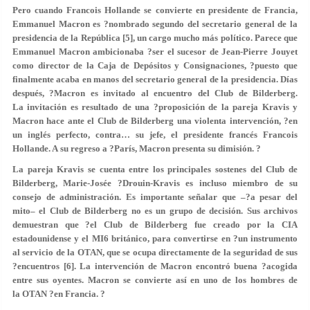
Pero cuando Francois Hollande se convierte en presidente de Francia,
Emmanuel Macron es ?nombrado segundo del secretario general de la
presidencia de la República [5], un cargo mucho más político. Parece que
Emmanuel Macron ambicionaba ?ser el sucesor de Jean-Pierre Jouyet
como director de la Caja de Depósitos y Consignaciones, ?puesto que
finalmente acaba en manos del secretario general de la presidencia. Días
después, ?Macron es invitado al encuentro del Club de Bilderberg.
La invitación es resultado de una ?proposición de la pareja Kravis y
Macron hace ante el Club de Bilderberg una violenta intervención, ?en
un inglés perfecto, contra… su jefe, el presidente francés Francois
Hollande. A su regreso a ?París, Macron presenta su dimisión. ?
La pareja Kravis se cuenta entre los principales sostenes del Club de
Bilderberg, Marie-Josée ?Drouin-Kravis es incluso miembro de su
consejo de administración. Es importante señalar que –?a pesar del
mito– el Club de Bilderberg no es un grupo de decisión. Sus archivos
demuestran que ?el Club de Bilderberg fue creado por la CIA
estadounidense y el MI6 británico, para convertirse en ?un instrumento
al servicio de la OTAN, que se ocupa directamente de la seguridad de sus
?encuentros [6]. La intervención de Macron encontró buena ?acogida
entre sus oyentes. Macron se convierte así en uno de los hombres de
la OTAN ?en Francia. ?