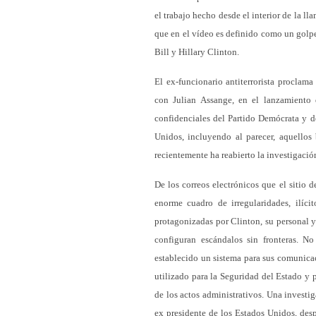
el trabajo hecho desde el interior de la l
que en el vídeo es definido como un golpe
Bill y Hillary Clinton.
El ex-funcionario antiterrorista proclama
con Julian Assange, en el lanzamiento
confidenciales del Partido Demócrata y d
Unidos, incluyendo al parecer, aquellos
recientemente ha reabierto la investigació
De los correos electrónicos que el sitio
enorme cuadro de irregularidades, ilícit
protagonizadas por Clinton, su personal y 
configuran escándalos sin fronteras. N
establecido un sistema para sus comunicac
utilizado para la Seguridad del Estado y p
de los actos administrativos. Una investig
ex presidente de los Estados Unidos, desp