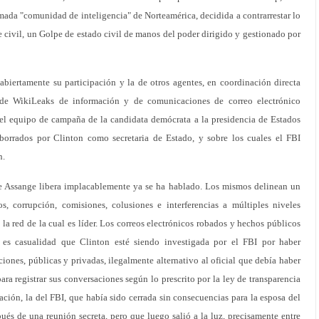
lamada "comunidad de inteligencia" de Norteamérica, decidida a contrarrestar lo
 civil, un Golpe de estado civil de manos del poder dirigido y gestionado por
 abiertamente su participación y la de otros agentes, en coordinación directa
 de WikiLeaks de información y de comunicaciones de correo electrónico
el equipo de campaña de la candidata demócrata a la presidencia de Estados
 borrados por Clinton como secretaria de Estado, y sobre los cuales el FBI
n.
 de Assange libera implacablemente ya se ha hablado. Los mismos delinean un
os, corrupción, comisiones, colusiones e interferencias a múltiples niveles
la red de la cual es líder. Los correos electrónicos robados y hechos públicos
o es casualidad que Clinton esté siendo investigada por el FBI por haber
iones, públicas y privadas, ilegalmente alternativo al oficial que debía haber
ara registrar sus conversaciones según lo prescrito por la ley de transparencia
ación, la del FBI, que había sido cerrada sin consecuencias para la esposa del
ués de una reunión secreta, pero que luego salió a la luz, precisamente entre