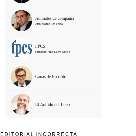
Animales de compañía
Juan Manuel De Prada
FPCS
Fernando Pino Calvo Sotelo
Ganas de Escribir
El Aullido del Lobo
EDITORIAL INCORRECTA