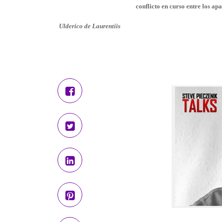
conflicto en curso entre los ap
Ulderico de Laurentiis