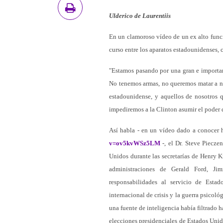
Ulderico de Laurentiis
En un clamoroso vídeo de un ex alto funci
curso entre los aparatos estadounidenses, 
"Estamos pasando por una gran e importan
No tenemos armas, no queremos matar a na
estadounidense, y aquellos de nosotros 
impediremos a la Clinton asumir el poder 
Así habla - en un vídeo dado a conocer 
v=ov5kvWSz5LM
-, el Dr. Steve Piecze
Unidos durante las secretarías de Henry K
administraciones de Gerald Ford, J
responsabilidades al servicio de Estad
internacional de crisis y la guerra psicol
una fuente de inteligencia había filtrado 
elecciones presidenciales de Estados Unid