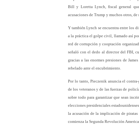
Bill y Loretta Lynch, fiscal general qu
acusaciones de Trump y muchos otros, de 
Y también Lynch se encuentra entre los di
a la práctica el golpe civil, llamado así 
red de corrupción y cooptación organizad
señaló con el dedo al director del FBI, c
gracias a las enormes presiones de James
rebelado ante el encubrimiento.
Por lo tanto, Pieczenik anuncia el contra-
de los veteranos y de las fuerzas de polic
sobre todo para garantizar que sean incri
elecciones presidenciales estadounidenses.
la acusación de la implicación de piratas
comienza la Segunda Revolución Americana,