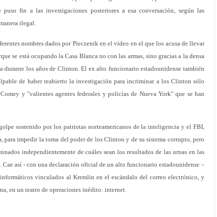
e puso fin a las investigaciones posteriores a esa conversación, según las
manera ilegal.
ferentes nombres dados por Pieczenik en el vídeo en el que los acusa de llevar
porque se está ocupando la Casa Blanca no con las armas, sino gracias a la densa
a durante los años de Clinton. El ex alto funcionario estadounidense también
ulpable de haber reabierto la investigación para incriminar a los Clinton sólo
 Comey y "valientes agentes federales y policías de Nueva York" que se han
golpe sostenido por los patriotas norteamericanos de la inteligencia y el FBI,
ía, para impedir la toma del poder de los Clinton y de su sistema corrupto, pero
minados independientemente de cuáles sean los resultados de las urnas en las
 Cae así - con una declaración oficial de un alto funcionario estadounidense –
 informáticos vinculados al Kremlin en el escándalo del correo electrónico, y
 en un teatro de operaciones inédito: internet.