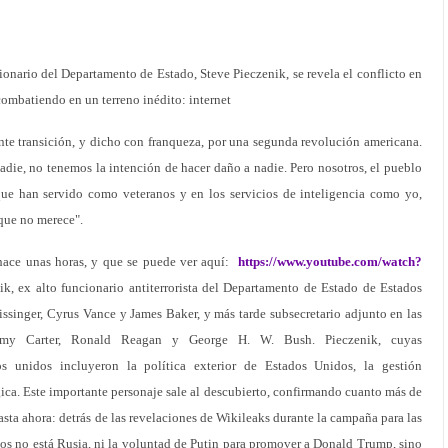
onario del Departamento de Estado, Steve Pieczenik, se revela el conflicto en
combatiendo en un terreno inédito: internet
te transición, y dicho con franqueza, por una segunda revolución americana.
die, no tenemos la intención de hacer daño a nadie. Pero nosotros, el pueblo
que han servido como veteranos y en los servicios de inteligencia como yo,
que no merece".
hace unas horas, y que se puede ver aquí:
https://www.youtube.com/watch?
nik, ex alto funcionario antiterrorista del Departamento de Estado de Estados
issinger, Cyrus Vance y James Baker, y más tarde subsecretario adjunto en las
immy Carter, Ronald Reagan y George H. W. Bush. Pieczenik, cuyas
os unidos incluyeron la política exterior de Estados Unidos, la gestión
ógica. Este importante personaje sale al descubierto, confirmando cuanto más de
hasta ahora: detrás de las revelaciones de Wikileaks durante la campaña para las
os no está Rusia, ni la voluntad de Putin para promover a Donald Trump, sino