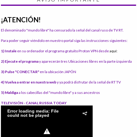
¡ATENCIÓN!
El denominado "mundo libre" ha censurado la señal del canal ruso de TV RT.
Para poder seguir viéndolo en nuestro portal siga las instrucciones siguientes:
1) Instale
en su ordenador el programa gratuito Proton VPN desde
aquí:
2) Ejecute el programa
y aparecerán tres Ubicaciones libres en la parte izquierda
3) Pulse "CONECTAR"
en la ubicación JAPÓN
4) Vuelva a entrar en nuestra web
y ya podrá disfrutar de la señal de RT TV
5) Maldiga
a los cabecillas del "mundo libre" y a sus ancestros
TELEVISIÓN - CANAL RUSSIA TODAY