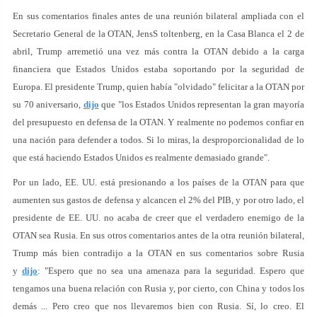
En sus comentarios finales antes de una reunión bilateral ampliada con el
Secretario General de la OTAN, JensS toltenberg, en la Casa Blanca el 2 de
abril, Trump arremetió una vez más contra la OTAN debido a la carga
financiera que Estados Unidos estaba soportando por la seguridad de
Europa. El presidente Trump, quien había "olvidado" felicitar a la OTAN por
su 70 aniversario,
dijo
que "los Estados Unidos representan la gran mayoría
del presupuesto en defensa de la OTAN. Y realmente no podemos confiar en
una nación para defender a todos. Si lo miras, la desproporcionalidad de lo
que está haciendo Estados Unidos es realmente demasiado grande".
Por un lado, EE. UU. está presionando a los países de la OTAN para que
aumenten sus gastos de defensa y alcancen el 2% del PIB, y por otro lado, el
presidente de EE. UU. no acaba de creer que el verdadero enemigo de la
OTAN sea Rusia. En sus otros comentarios antes de la otra reunión bilateral,
Trump más bien contradijo a la OTAN en sus comentarios sobre Rusia
y
dijo
: "Espero que no sea una amenaza para la seguridad. Espero que
tengamos una buena relación con Rusia y, por cierto, con China y todos los
demás ... Pero creo que nos llevaremos bien con Rusia. Sí, lo creo. El