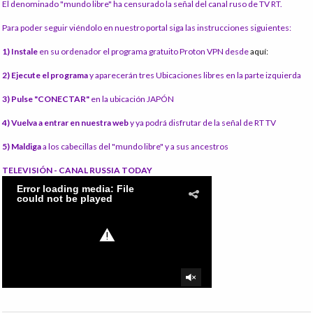
El denominado "mundo libre" ha censurado la señal del canal ruso de TV RT.
Para poder seguir viéndolo en nuestro portal siga las instrucciones siguientes:
1) Instale
en su ordenador el programa gratuito Proton VPN desde
aquí:
2) Ejecute el programa
y aparecerán tres Ubicaciones libres en la parte izquierda
3) Pulse "CONECTAR"
en la ubicación JAPÓN
4) Vuelva a entrar en nuestra web
y ya podrá disfrutar de la señal de RT TV
5) Maldiga
a los cabecillas del "mundo libre" y a sus ancestros
TELEVISIÓN - CANAL RUSSIA TODAY