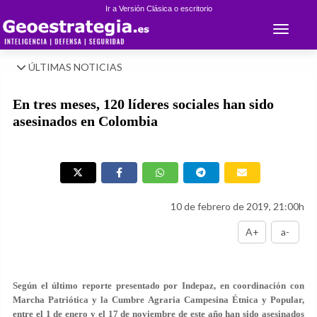
Ir a Versión Clásica o escritorio
Toggle 
ÚLTIMAS NOTICIAS
En tres meses, 120 líderes sociales han sido
asesinados en Colombia
10 de febrero de 2019, 21:00h
A+
a-
Según el último reporte presentado por Indepaz, en coordinación con
Marcha Patriótica y la Cumbre Agraria Campesina Étnica y Popular,
entre el 1 de enero y el 17 de noviembre de este año han sido asesinados