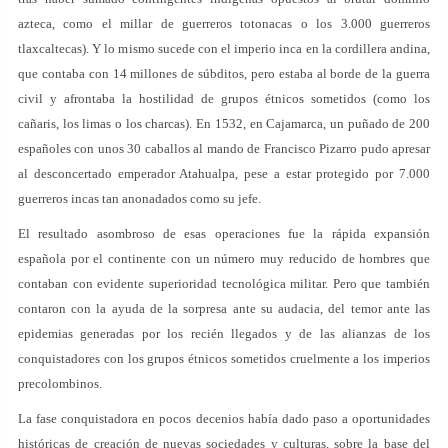
azteca, como el millar de guerreros totonacas o los 3.000 guerreros
tlaxcaltecas). Y lo mismo sucede con el imperio inca en la cordillera andina,
que contaba con 14 millones de súbditos, pero estaba al borde de la guerra
civil y afrontaba la hostilidad de grupos étnicos sometidos (como los
cañaris, los limas o los charcas). En 1532, en Cajamarca, un puñado de 200
españoles con unos 30 caballos al mando de Francisco Pizarro pudo apresar
al desconcertado emperador Atahualpa, pese a estar protegido por 7.000
guerreros incas tan anonadados como su jefe.
El resultado asombroso de esas operaciones fue la rápida expansión
española por el continente con un número muy reducido de hombres que
contaban con evidente superioridad tecnológica militar. Pero que también
contaron con la ayuda de la sorpresa ante su audacia, del temor ante las
epidemias generadas por los recién llegados y de las alianzas de los
conquistadores con los grupos étnicos sometidos cruelmente a los imperios
precolombinos.
La fase conquistadora en pocos decenios había dado paso a oportunidades
históricas de creación de nuevas sociedades y culturas, sobre la base del