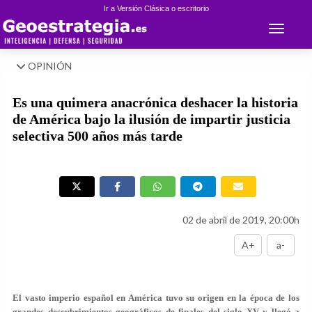
Ir a Versión Clásica o escritorio
Toggle 
OPINIÓN
Es una quimera anacrónica deshacer la historia
de América bajo la ilusión de impartir justicia
selectiva 500 años más tarde
02 de abril de 2019, 20:00h
A+
a-
El vasto imperio español en América tuvo su origen en la época de los
grandes descubrimientos geográficos de finales del siglo XV y llegó a