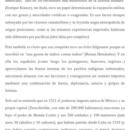
americano, "uno de los encuentros más misteriosos de la historia humana"
(Enrique Krauze), sin duda, tuvo un papel determinante la expansión militar,
con sus gestas y atrocidades verídicas o exageradas. Es una faceta siempre
subrayada por las visiones catastrofistas y la leyenda negra antiespañola de
origen protestante, como si las restantes experiencias imperiales hubieran
sido diferentes por pacíficas (idea falsa por completo).
Pero también es cierto que esa conquista tuvo un éxito fulgurante porque se
inscribió en "una guerra de indios contra indios" (Bernat Hernández). Y en
ella los españoles (como luego los portugueses, franceses, ingleses...)
aprovecharon las fisuras internas de los pueblos indígenas enfrentados,
articularon alianzas con sus facciones y consiguieron así someter imperios
mediante una combinación de fuerza, diplomacia, astucia y golpes de
fortuna.
Solo así se entiende que en 1521 el poderoso imperio azteca de México y su
propia capital (Tenochtitlán, con más de 200.000 habitantes) estuvieran ya
bajo el poder de Hernán Cortés y sus 500 soldados y 100 marineros (más
unos 30 caballos y 10 cañones), que habían partido desde Cuba en 1519 (y
tras haber sumado contingentes indígenas opuestos al brutal dominio