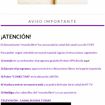
AVISO IMPORTANTE
¡ATENCIÓN!
El denominado "mundo libre" ha censurado la señal del canal ruso de TV RT.
Para poder seguir viéndolo en nuestro portal siga las instrucciones siguientes:
1) Instale
en su ordenador el programa gratuito Proton VPN desde
aquí:
2) Ejecute el programa
y aparecerán tres Ubicaciones libres en la parte izquierda
3) Pulse "CONECTAR"
en la ubicación JAPÓN
4) Vuelva a entrar en nuestra web
y ya podrá disfrutar de la señal de RT TV
5) Maldiga
a los cabecillas del "mundo libre" y a sus ancestros
TELEVISIÓN - CANAL RUSSIA TODAY