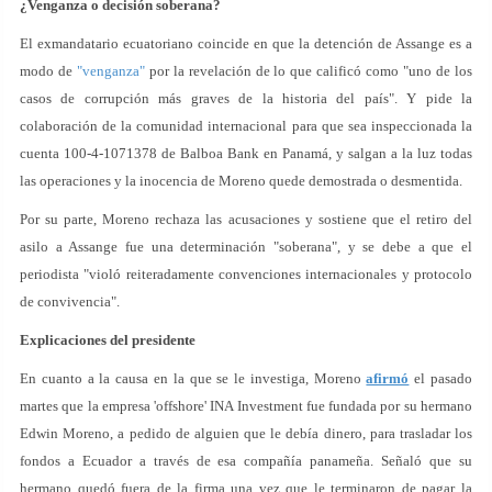
¿Venganza o decisión soberana?
El exmandatario ecuatoriano coincide en que la detención de Assange es a
modo de
"venganza"
por la revelación de lo que calificó como "uno de los
casos de corrupción más graves de la historia del país". Y pide la
colaboración de la comunidad internacional para que sea inspeccionada la
cuenta 100-4-1071378 de Balboa Bank en Panamá, y salgan a la luz todas
las operaciones y la inocencia de Moreno quede demostrada o desmentida.
Por su parte, Moreno rechaza las acusaciones y sostiene que el retiro del
asilo a Assange
fue una determinación "soberana", y
se debe a que el
periodista "violó reiteradamente convenciones internacionales y protocolo
de convivencia".
Explicaciones del presidente
En cuanto a la causa en la que se le investiga, Moreno
afirmó
el pasado
martes que la empresa 'offshore' INA Investment fue fundada por su hermano
Edwin Moreno, a pedido de alguien que le debía dinero, para trasladar los
fondos a Ecuador a través de esa compañía panameña. Señaló que su
hermano quedó fuera de la firma una vez que le terminaron de pagar la