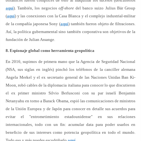
británicos fueron cómplices de esto al maquillar los sucesos (descúbrelos
aquí
). También, los negocios
off-shore
del banco suizo Julius Bär Group
(
aquí
) y las conexiones con la Casa Blanca y el complejo industrial-militar
de la compañía japonesa Sony (
aquí
) también fueron objeto de filtraciones.
Así, la política gubernamental sino también corporativa son objetivos de la
fundación de Julian Assange.
8. Espionaje global como herramienta geopolítica
En 2016, supimos de primera mano que la Agencia de Seguridad Nacional
(NSA, sus siglas en inglés) pinchó los teléfonos de la canciller alemana
Angela Merkel y el ex secretario general de las Naciones Unidas Ban Ki-
Moon, robó cables de la diplomacia italiana para conocer lo que discutieron
el ex primer ministro Silvio Berlusconi con su par israelí Benjamin
Netanyahu en torno a Barack Obama, espió las comunicaciones de ministros
de la Unión Europea y de Japón para conocer en detalle sus acuerdos para
evitar el "entrometimiento estadounidense" en sus relaciones
internacionales, todo con un fin: acumular data para poder usarlos en
beneficio de sus intereses como potencia geopolítica en todo el mundo.
Todo eso y más puedes escudriñarlo
aquí
.