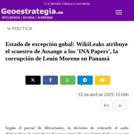
Ir a Versión Clásica o escritorio
Toggle 
POLÍTICA
Estado de excepción gobal: WikiLeaks atribuye
el scuestro de Assange a los 'INA Papers', la
corrupción de Lenín Moreno en Panamá
12 de abril de 2019, 15:00h
A+
a-
Según el portal de filtraciones, la decisión de retirarle el asilo
diplomático al australiano fue una represalia por haber dado a conocer