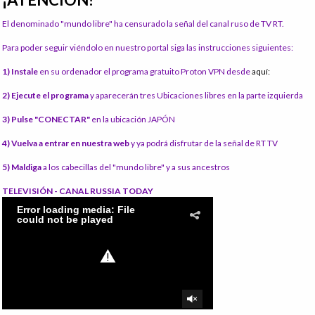
El denominado "mundo libre" ha censurado la señal del canal ruso de TV RT.
Para poder seguir viéndolo en nuestro portal siga las instrucciones siguientes:
1) Instale
en su ordenador el programa gratuito Proton VPN desde
aquí:
2) Ejecute el programa
y aparecerán tres Ubicaciones libres en la parte izquierda
3) Pulse "CONECTAR"
en la ubicación JAPÓN
4) Vuelva a entrar en nuestra web
y ya podrá disfrutar de la señal de RT TV
5) Maldiga
a los cabecillas del "mundo libre" y a sus ancestros
TELEVISIÓN - CANAL RUSSIA TODAY