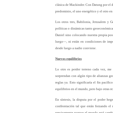
clásica de Mackinder. Con Datung por el d
predominio, el uno energético y el otro en
Los otros tres, Babilonia, Jerusalem y G
políticas o dinámicas tanto geoeconómicas
Daniel sino colocando nuestra propia pos
luego—, ni están en condiciones de impon
desde luego a nadie conviene.
Nuevos equilibrios
Lo otro es perder terreno cada vez, me 
sorprendan con algún tipo de alianzas ge
reglas ya. Esto significaría el fin pacíf
equilibrios en el mundo, pero bajo otras reg
En síntesis, la disputa por el poder he
confrontación tal que están forzando el r
precisamente porque el mundo está cambia