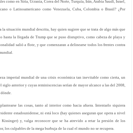
ales como en Siria, Ucrania, Corea del Norte, Turquía, Irán, Arabia Saudí, Israel,
fricano o Latinoamericano como Venezuela, Cuba, Colombia o Brasil? ¿Por
 la situación mundial descrita, hay quien sugiere que se trata de algo más que
ino hasta la llegada de Trump que se puso disruptivo, como cabeza de playa y
onalidad salió a flote, y que comenzaran a delinearse todos los frentes contra
 mundial.
beza imperial mundial de una crisis económica tan inevitable como cierta, un
el siglo anterior y cuyas reminiscencias serían de mayor alcance a las del 2008,
r dónde.
antearse las cosas, tanto al interior como hacia afuera. Intentarlo siquiera
esidente estadounidense, ni está loco (hay quienes aseguran que opera a nivel
e Kissinger) y, valga reconocer que se ha atrevido a retar la presión de los
r, los culpables de la mega burbuja de la cual el mundo no se recupera.