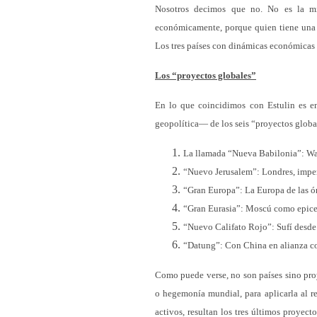
Nosotros decimos que no. No es la mi
económicamente, porque quien tiene una 
Los tres países con dinámicas económicas d
Los “proyectos globales”
En lo que coincidimos con Estulin es en
geopolítica— de los seis “proyectos globa
La llamada “Nueva Babilonia”: Wall
“Nuevo Jerusalem”: Londres, imper
“Gran Europa”: La Europa de las ór
“Gran Eurasia”: Moscú como epice
“Nuevo Califato Rojo”: Sufí desde
“Datung”: Con China en alianza co
Como puede verse, no son países sino proy
o hegemonía mundial, para aplicarla al re
activos, resultan los tres últimos proyec