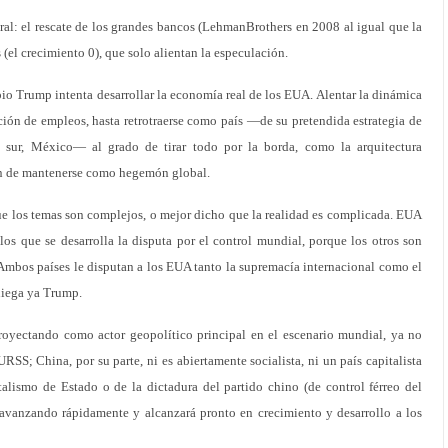
ral: el rescate de los grandes bancos (LehmanBrothers en 2008 al igual que la
s (el crecimiento 0), que solo alientan la especulación.
o Trump intenta desarrollar la economía real de los EUA. Alentar la dinámica
ación de empleos, hasta retrotraerse como país —de su pretendida estrategia de
l sur, México— al grado de tirar todo por la borda, como la arquitectura
 fin de mantenerse como hegemón global.
ue los temas son complejos, o mejor dicho que la realidad es complicada. EUA
los que se desarrolla la disputa por el control mundial, porque los otros son
Ambos países le disputan a los EUA tanto la supremacía internacional como el
niega ya Trump.
royectando como actor geopolítico principal en el escenario mundial, ya no
URSS; China, por su parte, ni es abiertamente socialista, ni un país capitalista
italismo de Estado o de la dictadura del partido chino (de control férreo del
 avanzando rápidamente y alcanzará pronto en crecimiento y desarrollo a los