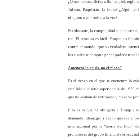
¿O son los conflictos a flor de piel, region
Taiwán, Paquistán, la India? ¿Algún a
ninguno o por todos a la vez?
No obstante, la complejidad que representa
eso. El tema no es fácil. Porque no fue s
contra el mundo, que su verdadera intenci
los cuales se compite por el poder a nivel
Amenaza la crisis, no el “loco”
Es el riesgo en el que se encuentra la ca
estallido que sería superior a la de 1929 d
que no acaban de extirparse y no se ve po
Ello es lo que ha obligado a Trump a repl
demanda liderazgo. Y sea lo que sea el pr
internacional por la “teoría del loco” d
promotores del grupo financista especulado