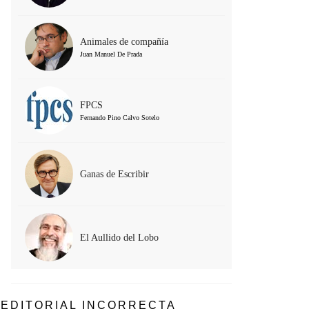
Animales de compañía
Juan Manuel De Prada
FPCS
Fernando Pino Calvo Sotelo
Ganas de Escribir
El Aullido del Lobo
EDITORIAL INCORRECTA