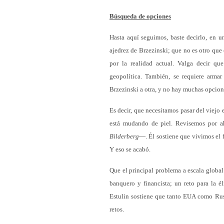
Búsqueda de opciones
Hasta aquí seguimos, baste decirlo, en una
ajedrez de Brzezinski; que no es otro que 
por la realidad actual. Valga decir qu
geopolítica. También, se requiere armar
Brzezinski a otra, y no hay muchas opcion
Es decir, que necesitamos pasar del viej
está mudando de piel. Revisemos por ah
Bilderberg
—. Él sostiene que vivimos el f
Y eso se acabó.
Que el principal problema a escala global
banquero y financista; un reto para la él
Estulin sostiene que tanto EUA como Rusi
retos.