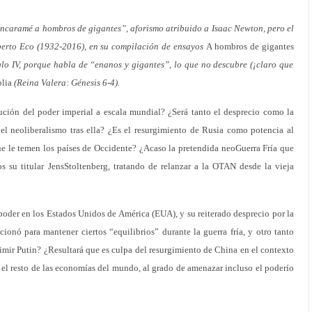
encaramé a hombros de gigantes”, aforismo atribuido a Isaac Newton, pero el
Umberto Eco (1932-2016), en su compilación de ensayos
A hombros de gigantes
iglo IV, porque habla de “enanos y gigantes”, lo que no descubre (¡claro que
lia
(Reina Valera: Génesis 6-4).
ución del poder imperial a escala mundial? ¿Será tanto el desprecio como la
 el neoliberalismo tras ella? ¿Es el resurgimiento de Rusia como potencia al
 que le temen los países de Occidente? ¿Acaso la pretendida neoGuerra Fría que
 su titular JensStoltenberg, tratando de relanzar a la OTAN desde la vieja
oder en los Estados Unidos de América (EUA), y su reiterado desprecio por la
cionó para mantener ciertos “equilibrios” durante la guerra fría, y otro tanto
dimir Putin? ¿Resultará que es culpa del resurgimiento de China en el contexto
 el resto de las economías del mundo, al grado de amenazar incluso el poderío