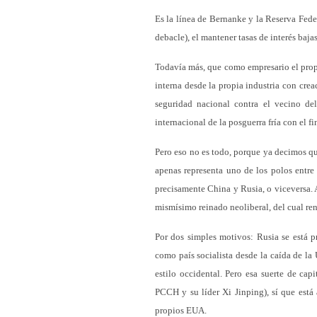
Es la línea de Bernanke y la Reserva Fede
debacle), el mantener tasas de interés baja
Todavía más, que como empresario el propi
interna desde la propia industria con cre
seguridad nacional contra el vecino de
internacional de la posguerra fría con el
Pero eso no es todo, porque ya decimos q
apenas representa uno de los polos entre 
precisamente China y Rusia, o viceversa. 
mismísimo reinado neoliberal, del cual re
Por dos simples motivos: Rusia se está p
como país socialista desde la caída de la 
estilo occidental. Pero esa suerte de cap
PCCH y su líder Xi Jinping), sí que está
propios EUA.