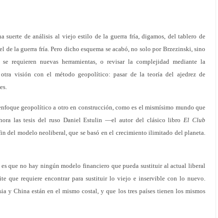
 suerte de análisis al viejo estilo de la guerra fría, digamos, del tablero de
el de la guerra fría. Pero dicho esquema se acabó, no solo por Brzezinski, sino
e se requieren nuevas herramientas, o revisar la complejidad mediante la
 otra visión con el método geopolítico: pasar de la teoría del ajedrez de
es.
o enfoque geopolítico a otro en construcción, como es el mismísimo mundo que
ora las tesis del ruso Daniel Estulin —el autor del clásico libro
El Club
in del modelo neoliberal, que se basó en el crecimiento ilimitado del planeta.
 es que no hay ningún modelo financiero que pueda sustituir al actual liberal
ite que requiere encontrar para sustituir lo viejo e inservible con lo nuevo.
a y China están en el mismo costal, y que los tres países tienen los mismos