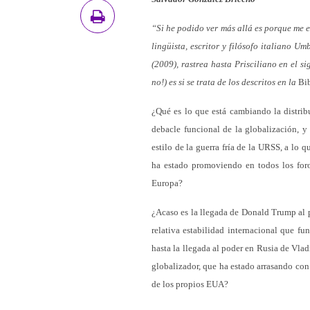
“Si he podido ver más allá es porque me 
lingüista, escritor y filósofo italiano 
(2009), rastrea hasta Prisciliano en el s
no!) es si se trata de los descritos en la
Bib
¿Qué es lo que está cambiando la distrib
debacle funcional de la globalización, y
estilo de la guerra fría de la URSS, a lo
ha estado promoviendo en todos los foros
Europa?
¿Acaso es la llegada de Donald Trump al p
relativa estabilidad internacional que fun
hasta la llegada al poder en Rusia de Vla
globalizador, que ha estado arrasando con
de los propios EUA?