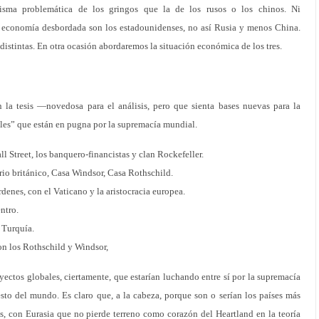
sma problemática de los gringos que la de los rusos o los chinos. Ni
economía desbordada son los estadounidenses, no así Rusia y menos China.
istintas. En otra ocasión abordaremos la situación económica de los tres.
 la tesis —novedosa para el análisis, pero que sienta bases nuevas para la
les” que están en pugna por la supremacía mundial.
 Street, los banquero-financistas y clan Rockefeller.
io británico, Casa Windsor, Casa Rothschild.
denes, con el Vaticano y la aristocracia europea.
ntro.
 Turquía.
n los Rothschild y Windsor,
ectos globales, ciertamente, que estarían luchando entre sí por la supremacía
sto del mundo. Es claro que, a la cabeza, porque son o serían los países más
tos, con Eurasia que no pierde terreno como corazón del Heartland en la teoría