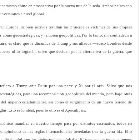
inamismo chino en prospectiva por la nueva ruta de la seda. Ambos países con
 inversiones a nivel global.
ran Europa, si bien activos resultan las principales víctimas de sus propias
 como geoestratégicas, y también geopolíticas. Por lo tanto, sin contradecir a
tura, es claro que la dinámica de Trump y sus aliados —acaso Londres desde
erse ni lo lograrán, salvo que decidan por la alternativa de la guerra, que
refiero a Trump ante Putin por una parte y Xi por el otro. Salvo que nos
oestratégicas, para una recomposición geopolítica del mundo, pero bajo otras
ico del imperio estadunidense, así como el surgimiento de un nuevo terreno de
las. Esto es lo ideal, pues lo otro es el Apocalipsis.
gemónico mundial en nuestro tiempo pasa por distintos escenarios, todos en
ompimiento de las reglas internacionales heredadas tras la guerra fría. Ello
ndo de piel, son los viejos poderes globales. El caso es que todos corremos