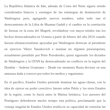
La República Islámica de Irán, además de Corea del Norte siguen siendo
considerados blancos y enemigos de las estrategias de dominación de
Washington pero, agregando nuevos nombres, sobre todo tras el
derrocamiento de la Libia de Muamar Gadafi y el cambio en la correlación
de fuerzas en la zona del Magreb, revelándose con mayor nitidez tras los
hechos desencadenados en Ucrania a partir de febrero del año 2014 cuando
fuerzas ultranacionalistas apoyadas por Washington derrocan al presidente
en ejercicio Viktor Yanukovich e instalan un régimen proeuropeista,
actualmente presidido por Petro Poroshenko, quien siguiendo los dictados
de Washington y la OTAN ha desencadenado un conflicto en la región del
Dombás – Sudeste Ucraniano – Desde ese momento Rusia deviene en una
amenaza dada a conocer por todos los medios y organismos.
En el pacífico, Estados Unidos pretende dominar las aguas chinas, con la
idea de ejercer un poder coercitivo latente sobre Pekín y los otros Estados
de la región, como lo hacía antes la Marina británica. Los asesores del
Pentágono defendieron mucho tiempo esta política, proclamando que la
ventaja singular de Estados Unidos residía en su capacidad de controlar las