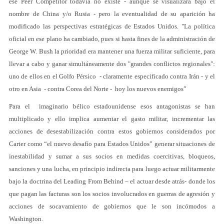
ese Peer Competitor todavía no existe - aunque se visualizara bajo el
nombre de China y/o Rusia - pero la eventualidad de su aparición ha
modificado las perspectivas estratégicas de Estados Unidos. "La política
oficial en ese plano ha cambiado, pues si hasta fines de la administración de
George W. Bush la prioridad era mantener una fuerza militar suficiente, para
llevar a cabo y ganar simultáneamente dos "grandes conflictos regionales":
uno de ellos en el Golfo Pérsico - claramente especificado contra Irán - y el
otro en Asia - contra Corea del Norte - hoy los nuevos enemigos”
Para el imaginario bélico estadounidense esos antagonistas se han
multiplicado y ello implica aumentar el gasto militar, incrementar las
acciones de desestabilización contra estos gobiernos considerados por
Carter como “el nuevo desafío para Estados Unidos” generar situaciones de
inestabilidad y sumar a sus socios en medidas coercitivas, bloqueos,
sanciones y una lucha, en principio indirecta para luego actuar militarmente
bajo la doctrina del Leading From Behind – el actuar desde atrás- donde los
que pagan las facturas son los socios involucrados en guerras de agresión y
acciones de socavamiento de gobiernos que le son incómodos a
Washington.