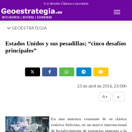
Ir a Versión Clásica o escritorio
Toggle 
GEOESTRATEGIA
Estados Unidos y sus pesadillas; “cinco desafíos
principales”
23 de abril de 2016, 23:00h
A+
a-
En una muestra constante de su clásica
retórica belicista, en un marco internacional
de fortalecimiento de potencias opuestas a la