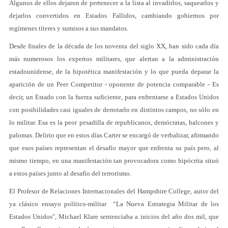
Algunos de ellos dejaron de pertenecer a la lista al invadirlos, saquearlos y
dejarlos convertidos en Estados Fallidos, cambiando gobiernos por
regímenes títeres y sumisos a sus mandatos.
Desde finales de la década de los noventa del siglo XX, han sido cada día
más numerosos los expertos militares, que alertan a la administración
estadounidense, de la hipotética manifestación y lo que pueda deparar la
aparición de un Peer Competitor - oponente de potencia comparable - Es
decir, un Estado con la fuerza suficiente, para enfrentarse a Estados Unidos
con posibilidades casi iguales de derrotarlo en distintos campos, no sólo en
lo militar. Esa es la peor pesadilla de republicanos, demócratas, halcones y
palomas. Delirio que en estos días Carter se encargó de verbalizar, afirmando
que esos países representan el desafío mayor que enfrenta su país pero, al
mismo tiempo, en una manifestación tan provocadora como hipócrita situó
a estos países junto al desafío del terrorismo.
El Profesor de Relaciones Internacionales del Hampshire College, autor del
ya clásico ensayo político-militar “La Nueva Estrategia Militar de los
Estados Unidos", Michael Klare sentenciaba a inicios del año dos mil, que