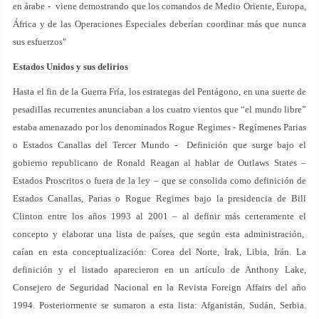
en árabe - viene demostrando que los comandos de Medio Oriente, Europa,
África y de las Operaciones Especiales deberían coordinar más que nunca
sus esfuerzos"
Estados Unidos y sus delirios
Hasta el fin de la Guerra Fría, los estrategas del Pentágono, en una suerte de
pesadillas recurrentes anunciaban a los cuatro vientos que “el mundo libre”
estaba amenazado por los denominados Rogue Regimes - Regímenes Parias
o Estados Canallas del Tercer Mundo - Definición que surge bajo el
gobierno republicano de Ronald Reagan al hablar de Outlaws States –
Estados Proscritos o fuera de la ley – que se consolida como definición de
Estados Canallas, Parias o Rogue Regimes bajo la presidencia de Bill
Clinton entre los años 1993 al 2001 – al definir más certeramente el
concepto y elaborar una lista de países, que según esta administración,
caían en esta conceptualización: Corea del Norte, Irak, Libia, Irán. La
definición y el listado aparecieron en un artículo de Anthony Lake,
Consejero de Seguridad Nacional en la Revista Foreign Affairs del año
1994. Posteriormente se sumaron a esta lista: Afganistán, Sudán, Serbia.