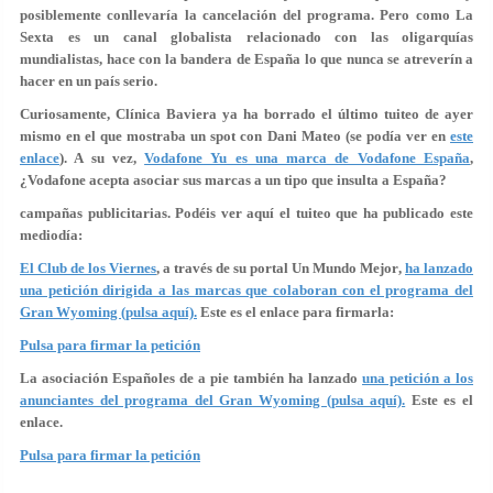
posiblemente conllevaría la cancelación del programa. Pero
como La
Sexta es un canal globalista relacionado con las oligarquías
mundialistas, hace con la bandera de España lo que nunca se atreverín a
hacer en un país serio.
Curiosamente,
Clínica Baviera ya ha borrado el último tuiteo de ayer
mismo en el que mostraba un spot con Dani Mateo
(se podía ver en
este
enlace
). A su vez,
Vodafone Yu es una marca de Vodafone España
,
¿Vodafone acepta asociar sus marcas a un tipo que insulta a España?
campañas publicitarias.
Podéis ver aquí el tuiteo que ha publicado este
mediodía:
El Club de los Viernes
, a través de su portal Un Mundo Mejor
,
ha lanzado
una petición dirigida a las marcas que colaboran con el programa del
Gran Wyoming (pulsa aquí).
Este es el enlace para firmarla:
Pulsa para firmar la petición
La asociación Españoles de a pie también ha lanzado
una petición a los
anunciantes del programa del Gran Wyoming (pulsa aquí).
Este es el
enlace.
Pulsa para firmar la petición