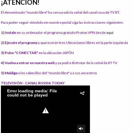
¡ATENCIÓN!
El denominado "mundo libre" ha censurado la señal del canal ruso de TV RT.
Para poder seguir viéndolo en nuestro portal siga las instrucciones siguientes:
1) Instale
en su ordenador el programa gratuito Proton VPN desde
aquí:
2) Ejecute el programa
y aparecerán tres Ubicaciones libres en la parte izquierda
3) Pulse "CONECTAR"
en la ubicación JAPÓN
4) Vuelva a entrar en nuestra web
y ya podrá disfrutar de la señal de RT TV
5) Maldiga
a los cabecillas del "mundo libre" y a sus ancestros
TELEVISIÓN - CANAL RUSSIA TODAY