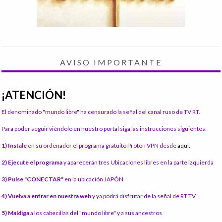
AVISO IMPORTANTE
¡ATENCIÓN!
El denominado "mundo libre" ha censurado la señal del canal ruso de TV RT.
Para poder seguir viéndolo en nuestro portal siga las instrucciones siguientes:
1) Instale
en su ordenador el programa gratuito Proton VPN desde
aquí:
2) Ejecute el programa
y aparecerán tres Ubicaciones libres en la parte izquierda
3) Pulse "CONECTAR"
en la ubicación JAPÓN
4) Vuelva a entrar en nuestra web
y ya podrá disfrutar de la señal de RT TV
5) Maldiga
a los cabecillas del "mundo libre" y a sus ancestros