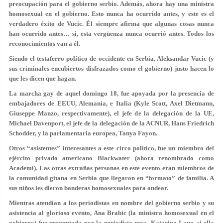
preocupación para el gobierno serbio. Además, ahora hay una ministra
homosexual en el gobierno. Esto nunca ha ocurrido antes, y este es el
verdadero éxito de Vucic. Él siempre afirma que algunas cosas nunca
han ocurrido antes… si, esta vergüenza nunca ocurrió antes. Todos los
reconocimientos van a él.
Siendo el testaferro político de occidente en Serbia, Aleksandar Vucic (y
sus criminales encubiertos disfrazados como el gobierno) justo hacen lo
que les dicen que hagan.
La marcha gay de aquel domingo 18, fue apoyada por la presencia de
embajadores de EEUU, Alemania, e Italia (Kyle Scott, Axel Dietmann,
Giuseppe Manzo, respectivamente), el jefe de la delegación de la UE,
Michael Davenport, el jefe de la delegación de la ACNUR, Hans Friedrich
Schodder, y la parlamentaria europea, Tanya Fayon.
Otros “asistentes” interesantes a este circo político, fue un miembro del
ejército privado americano Blackwater (ahora renombrado como
Academi). Las otras extrañas personas en este evento eran miembros de
la comunidad gitana en Serbia que llegaron en “formato” de familia. A
sus niños les dieron banderas homosexuales para ondear.
Mientras atendían a los periodistas en nombre del gobierno serbio y su
asistencia al glorioso evento, Ana Brabic (la ministra homosexual en el
gobierno) fue preguntada por la periodista rusa, Katarina Lane, si ella