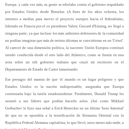
Europa. y cada vez más, su gente se rebelaba contra el gobierno respaldado
por Estados Unidos desde Bruselas. (A fines de los años ochenta, los
intentos a medias para mover el proyecto europeo hacia el federalismo,
liderado en Francia por el ex presidente Valery Giscard d'Estaing, no llegó a
ninguna parte, ya que incluso los más ardientes defensores de la comunidad
no podían imaginar que más de treinta idiomas se convirtieran en un 'Crisol'.
Al carecer de una dimensión política, la naciente Unión Europea continuó
siendo conducida desde el otro lado del Atlántico, como se ilustra en una
nota sobre un nth gobierno italiano que cruzó mi escritorio en el
Departamento de Estado de Carter lamentando:
Ese presagio del mantra de que 'el mundo es un lugar peligroso y que
Estados Unidos es la nación indispensable, aseguraba que Europa
continuaría bajo la tutela estadounidense. Finalmente, Donald Trump les
susurró a sus líderes que podían hacerlo solos. (Así como Mikhail
Gorbachev le hizo una señal a Erich Honecker en un último 'beso fraternal'
de que no se opondría a la reunificación de Alemania Oriental con la
República Federal Alemana capitalista, lo que llevó, unos meses más tarde, a