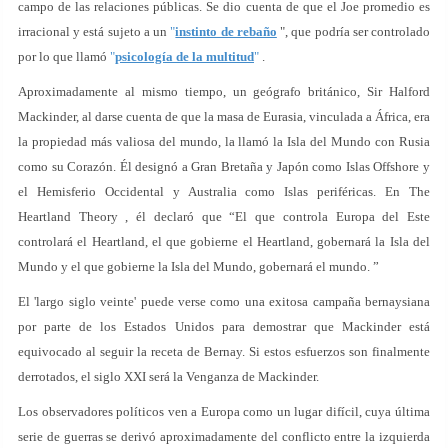
campo de las relaciones públicas. Se dio cuenta de que el Joe promedio es
irracional y está sujeto a un
"
instinto de rebaño
", que podría ser controlado
por lo que llamó
"
psicología de la multitud
"
.
Aproximadamente al mismo tiempo, un geógrafo británico, Sir Halford
Mackinder, al darse cuenta de que la masa de Eurasia, vinculada a África, era
la propiedad más valiosa del mundo, la llamó la Isla del Mundo con Rusia
como su Corazón. Él designó a Gran Bretaña y Japón como Islas Offshore y
el Hemisferio Occidental y Australia como Islas periféricas. En The
Heartland Theory , él declaró que “El que controla Europa del Este
controlará el Heartland, el que gobierne el Heartland, gobernará la Isla del
Mundo y el que gobierne la Isla del Mundo, gobernará el mundo. ”
El 'largo siglo veinte' puede verse como una exitosa campaña bernaysiana
por parte de los Estados Unidos para demostrar que Mackinder está
equivocado al seguir la receta de Bernay. Si estos esfuerzos son finalmente
derrotados, el siglo XXI será la Venganza de Mackinder.
Los observadores políticos ven a Europa como un lugar difícil, cuya última
serie de guerras se derivó aproximadamente del conflicto entre la izquierda