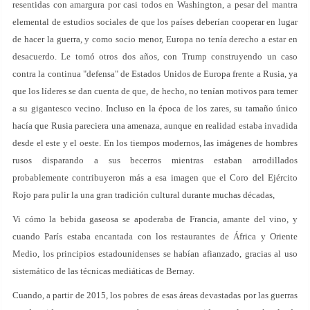
resentidas con amargura por casi todos en Washington, a pesar del mantra
elemental de estudios sociales de que los países deberían cooperar en lugar
de hacer la guerra, y como socio menor, Europa no tenía derecho a estar en
desacuerdo. Le tomó otros dos años, con Trump construyendo un caso
contra la continua "defensa" de Estados Unidos de Europa frente a Rusia, ya
que los líderes se dan cuenta de que, de hecho, no tenían motivos para temer
a su gigantesco vecino. Incluso en la época de los zares, su tamaño único
hacía que Rusia pareciera una amenaza, aunque en realidad estaba invadida
desde el este y el oeste. En los tiempos modernos, las imágenes de hombres
rusos disparando a sus becerros mientras estaban arrodillados
probablemente contribuyeron más a esa imagen que el Coro del Ejército
Rojo para pulir la una gran tradición cultural durante muchas décadas,
Vi cómo la bebida gaseosa se apoderaba de Francia, amante del vino, y
cuando París estaba encantada con los restaurantes de África y Oriente
Medio, los principios estadounidenses se habían afianzado, gracias al uso
sistemático de las técnicas mediáticas de Bernay.
Cuando, a partir de 2015, los pobres de esas áreas devastadas por las guerras