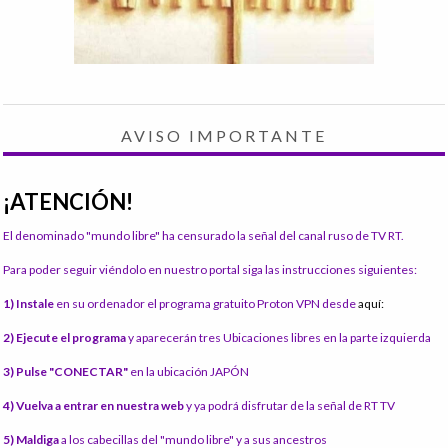
AVISO IMPORTANTE
¡ATENCIÓN!
El denominado "mundo libre" ha censurado la señal del canal ruso de TV RT.
Para poder seguir viéndolo en nuestro portal siga las instrucciones siguientes:
1) Instale
en su ordenador el programa gratuito Proton VPN desde
aquí:
2) Ejecute el programa
y aparecerán tres Ubicaciones libres en la parte izquierda
3) Pulse "CONECTAR"
en la ubicación JAPÓN
4) Vuelva a entrar en nuestra web
y ya podrá disfrutar de la señal de RT TV
5) Maldiga
a los cabecillas del "mundo libre" y a sus ancestros