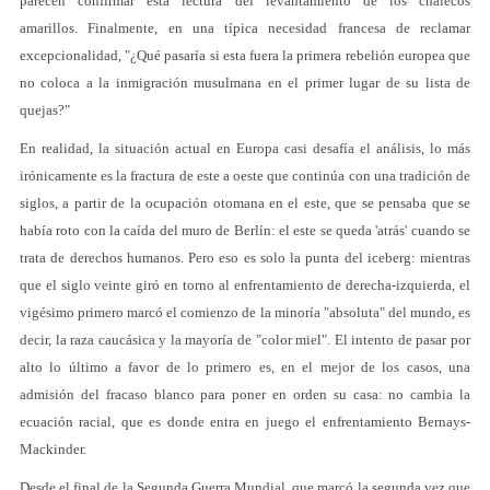
parecen confirmar esta lectura del levantamiento de los chalecos
amarillos. Finalmente, en una típica necesidad francesa de reclamar
excepcionalidad, "¿Qué pasaría si esta fuera la primera rebelión europea que
no coloca a la inmigración musulmana en el primer lugar de su lista de
quejas?"
En realidad, la situación actual en Europa casi desafía el análisis, lo más
irónicamente es la fractura de este a oeste que continúa con una tradición de
siglos, a partir de la ocupación otomana en el este, que se pensaba que se
había roto con la caída del muro de Berlín: el este se queda 'atrás' cuando se
trata de derechos humanos. Pero eso es solo la punta del iceberg: mientras
que el siglo veinte giró en torno al enfrentamiento de derecha-izquierda, el
vigésimo primero marcó el comienzo de la minoría "absoluta" del mundo, es
decir, la raza caucásica y la mayoría de "color miel". El intento de pasar por
alto lo último a favor de lo primero es, en el mejor de los casos, una
admisión del fracaso blanco para poner en orden su casa: no cambia la
ecuación racial, que es donde entra en juego el enfrentamiento Bernays-
Mackinder.
Desde el final de la Segunda Guerra Mundial, que marcó la segunda vez que