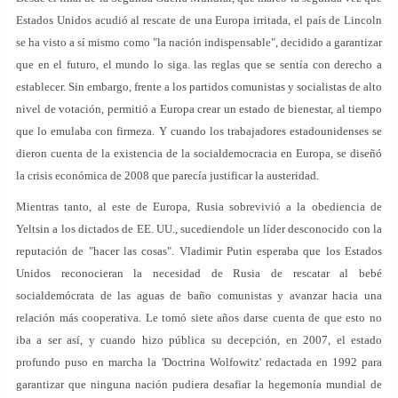
Estados Unidos acudió al rescate de una Europa irritada, el país de Lincoln
se ha visto a sí mismo como "la nación indispensable", decidido a garantizar
que en el futuro, el mundo lo siga. las reglas que se sentía con derecho a
establecer. Sin embargo, frente a los partidos comunistas y socialistas de alto
nivel de votación, permitió a Europa crear un estado de bienestar, al tiempo
que lo emulaba con firmeza. Y cuando los trabajadores estadounidenses se
dieron cuenta de la existencia de la socialdemocracia en Europa, se diseñó
la crisis económica de 2008 que parecía justificar la austeridad.
Mientras tanto, al este de Europa, Rusia sobrevivió a la obediencia de
Yeltsin a los dictados de EE. UU., sucediendole un líder desconocido con la
reputación de "hacer las cosas". Vladimir Putin esperaba que los Estados
Unidos reconocieran la necesidad de Rusia de rescatar al bebé
socialdemócrata de las aguas de baño comunistas y avanzar hacia una
relación más cooperativa. Le tomó siete años darse cuenta de que esto no
iba a ser así, y cuando hizo pública su decepción, en 2007, el estado
profundo puso en marcha la 'Doctrina Wolfowitz' redactada en 1992 para
garantizar que ninguna nación pudiera desafiar la hegemonía mundial de