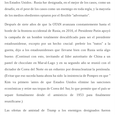
los Estados Unidos.: Rusia fue designada, en el mejor de los casos, como un
desafío, en el peor de los casos como un enemigo en toda regla, y la mayoría
de los medios obedientes optaron por el flexible "adversario".
Después de siete años de que la OTAN avanzara constantemente hasta el
borde de la frontera occidental de Rusia, en 2016, el Presidente Putin apoyó
la campaña de un hombre totalmente descalificado para ser el presidente
estadounidense, excepto por un hecho crucial: preferir los "tratos" a la
guerra, dijo a los estadounidenses que llevarse bien con Rusia sería algo
bueno. (Continuó con esto, invitando al líder autoritario de China a un
pastel de chocolate en Mar-al-Lago y en su segundo año se reunió con el
dictador de Corea del Norte en un esfuerzo por desnuclearizar la península.
(Evitar que eso suceda hasta ahora ha sido la insistencia de Pompeo en que "
Kim va primero 'antes de que Estados Unidos elimine las sanciones
económicas y retire sus tropas de Corea del Sur, lo que permite que el país se
separe formalmente desde el armisticio de 1953 para finalmente
reunificarse.)
Las ofertas de amistad de Trump a los enemigos designados fueron