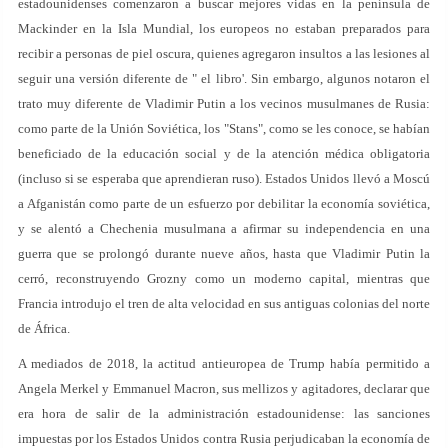
estadounidenses comenzaron a buscar mejores vidas en la península de
Mackinder en la Isla Mundial, los europeos no estaban preparados para
recibir a personas de piel oscura, quienes agregaron insultos a las lesiones al
seguir una versión diferente de " el libro'. Sin embargo, algunos notaron el
trato muy diferente de Vladimir Putin a los vecinos musulmanes de Rusia:
como parte de la Unión Soviética, los "Stans", como se les conoce, se habían
beneficiado de la educación social y de la atención médica obligatoria
(incluso si se esperaba que aprendieran ruso). Estados Unidos llevó a Moscú
a Afganistán como parte de un esfuerzo por debilitar la economía soviética,
y se alentó a Chechenia musulmana a afirmar su independencia en una
guerra que se prolongó durante nueve años, hasta que Vladimir Putin la
cerró, reconstruyendo Grozny como un moderno capital, mientras que
Francia introdujo el tren de alta velocidad en sus antiguas colonias del norte
de África.
A mediados de 2018, la actitud antieuropea de Trump había permitido a
Angela Merkel y Emmanuel Macron, sus mellizos y agitadores, declarar que
era hora de salir de la administración estadounidense: las sanciones
impuestas por los Estados Unidos contra Rusia perjudicaban la economía de