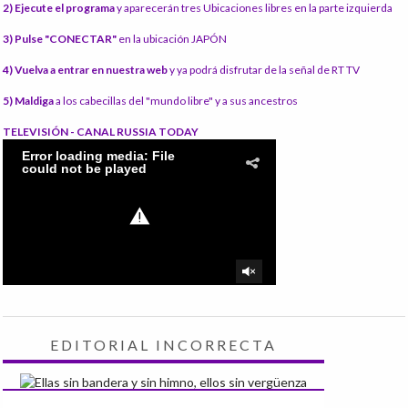
2) Ejecute el programa
y aparecerán tres Ubicaciones libres en la parte izquierda
3) Pulse "CONECTAR"
en la ubicación JAPÓN
4) Vuelva a entrar en nuestra web
y ya podrá disfrutar de la señal de RT TV
5) Maldiga
a los cabecillas del "mundo libre" y a sus ancestros
TELEVISIÓN - CANAL RUSSIA TODAY
EDITORIAL INCORRECTA