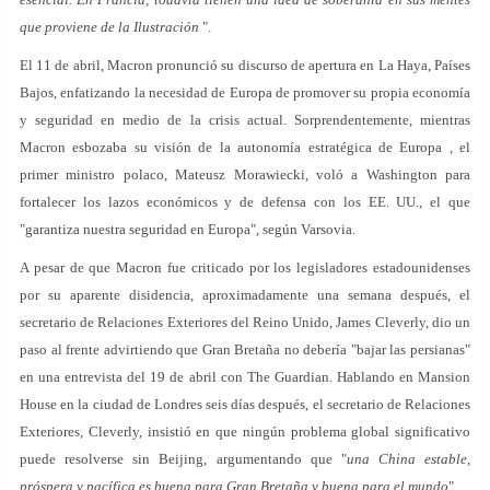
que proviene de la Ilustración
".
El 11 de abril, Macron pronunció su discurso de apertura en La Haya, Países
Bajos, enfatizando la necesidad de Europa de promover su propia economía
y seguridad en medio de la crisis actual. Sorprendentemente, mientras
Macron esbozaba su visión de la autonomía estratégica de Europa , el
primer ministro polaco, Mateusz Morawiecki, voló a Washington para
fortalecer los lazos económicos y de defensa con los EE. UU., el que
"garantiza nuestra seguridad en Europa", según Varsovia.
A pesar de que Macron fue criticado por los legisladores estadounidenses
por su aparente disidencia, aproximadamente una semana después, el
secretario de Relaciones Exteriores del Reino Unido, James Cleverly, dio un
paso al frente advirtiendo que Gran Bretaña no debería "bajar las persianas"
en una entrevista del 19 de abril con The Guardian. Hablando en Mansion
House en la ciudad de Londres seis días después, el secretario de Relaciones
Exteriores, Cleverly, insistió en que ningún problema global significativo
puede resolverse sin Beijing, argumentando que "
una China estable,
próspera y pacífica es buena para Gran Bretaña y buena para el mundo
".