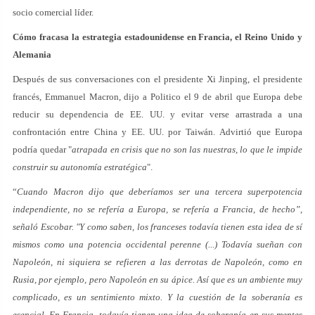
socio comercial líder.
Cómo fracasa la estrategia estadounidense en Francia, el Reino Unido y
Alemania
Después de sus conversaciones con el presidente Xi Jinping, el presidente
francés, Emmanuel Macron, dijo a Politico el 9 de abril que Europa debe
reducir su dependencia de EE. UU. y evitar verse arrastrada a una
confrontación entre China y EE. UU. por Taiwán. Advirtió que Europa
podría quedar "
atrapada en crisis que no son las nuestras, lo que le impide
construir su autonomía estratégica
".
“
Cuando Macron dijo que deberíamos ser una tercera superpotencia
independiente, no se refería a Europa, se refería a Francia, de hecho”,
señaló Escobar. "Y como saben, los franceses todavía tienen esta idea de sí
mismos como una potencia occidental perenne (...) Todavía sueñan con
Napoleón, ni siquiera se refieren a las derrotas de Napoleón, como en
Rusia, por ejemplo, pero Napoleón en su ápice. Así que es un ambiente muy
complicado, es un sentimiento mixto. Y la cuestión de la soberanía es
esencial. En Francia, todavía tienen una idea de soberanía en sus mentes