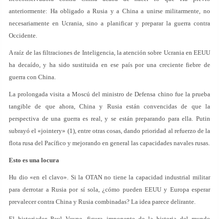
anteriormente: Ha obligado a Rusia y a China a unirse militarmente, no
necesariamente en Ucrania, sino a planificar y preparar la guerra contra
Occidente.
A raíz de las filtraciones de Inteligencia, la atención sobre Ucrania en EEUU
ha decaído, y ha sido sustituida en ese país por una creciente fiebre de
guerra con China.
La prolongada visita a Moscú del ministro de Defensa chino fue la prueba
tangible de que ahora, China y Rusia están convencidas de que la
perspectiva de una guerra es real, y se están preparando para ella. Putin
subrayó el «jointery» (1), entre otras cosas, dando prioridad al refuerzo de la
flota rusa del Pacífico y mejorando en general las capacidades navales rusas.
Esto es una locura
Hu dio «en el clavo». Si la OTAN no tiene la capacidad industrial militar
para derrotar a Rusia por sí sola, ¿cómo pueden EEUU y Europa esperar
prevalecer contra China y Rusia combinadas? La idea parece delirante.
El historiador Paul Veyne, figura imponente de la historia del mundo