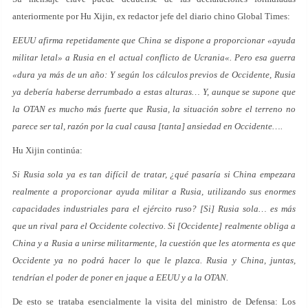
anteriormente por Hu Xijin, ex redactor jefe del diario chino Global Times:
EEUU afirma repetidamente que China se dispone a proporcionar «ayuda
militar letal» a Rusia en el actual conflicto de Ucrania«. Pero esa guerra
«dura ya más de un año: Y según los cálculos previos de Occidente, Rusia
ya debería haberse derrumbado a estas alturas… Y, aunque se supone que
la OTAN es mucho más fuerte que Rusia, la situación sobre el terreno no
parece ser tal, razón por la cual causa [tanta] ansiedad en Occidente….
Hu Xijin continúa:
Si Rusia sola ya es tan difícil de tratar, ¿qué pasaría si China empezara
realmente a proporcionar ayuda militar a Rusia, utilizando sus enormes
capacidades industriales para el ejército ruso? [Si] Rusia sola… es más
que un rival para el Occidente colectivo. Si [Occidente] realmente obliga a
China y a Rusia a unirse militarmente, la cuestión que les atormenta es que
Occidente ya no podrá hacer lo que le plazca. Rusia y China, juntas,
tendrían el poder de poner en jaque a EEUU y a la OTAN.
De esto se trataba esencialmente la visita del ministro de Defensa: Los