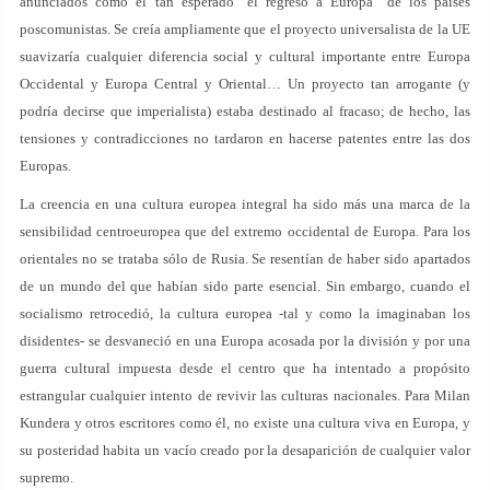
anunciados como el tan esperado "el regreso a Europa" de los países
poscomunistas. Se creía ampliamente que el proyecto universalista de la UE
suavizaría cualquier diferencia social y cultural importante entre Europa
Occidental y Europa Central y Oriental… Un proyecto tan arrogante (y
podría decirse que imperialista) estaba destinado al fracaso; de hecho, las
tensiones y contradicciones no tardaron en hacerse patentes entre las dos
Europas.
La creencia en una cultura europea integral ha sido más una marca de la
sensibilidad centroeuropea que del extremo occidental de Europa. Para los
orientales no se trataba sólo de Rusia. Se resentían de haber sido apartados
de un mundo del que habían sido parte esencial. Sin embargo, cuando el
socialismo retrocedió, la cultura europea -tal y como la imaginaban los
disidentes- se desvaneció en una Europa acosada por la división y por una
guerra cultural impuesta desde el centro que ha intentado a propósito
estrangular cualquier intento de revivir las culturas nacionales. Para Milan
Kundera y otros escritores como él, no existe una cultura viva en Europa, y
su posteridad habita un vacío creado por la desaparición de cualquier valor
supremo.