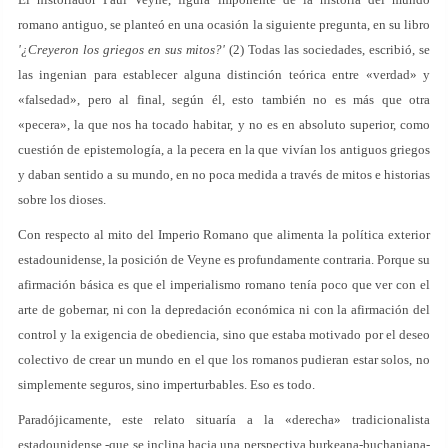
romano antiguo, se planteó en una ocasión la siguiente pregunta, en su libro
'¿Creyeron los griegos en sus mitos?'
(2) Todas las sociedades, escribió, se
las ingenian para establecer alguna distinción teórica entre «verdad» y
«falsedad», pero al final, según él, esto también no es más que otra
«pecera», la que nos ha tocado habitar, y no es en absoluto superior, como
cuestión de epistemología, a la pecera en la que vivían los antiguos griegos
y daban sentido a su mundo, en no poca medida a través de mitos e historias
sobre los dioses.
Con respecto al mito del Imperio Romano que alimenta la política exterior
estadounidense, la posición de Veyne es profundamente contraria. Porque su
afirmación básica es que el imperialismo romano tenía poco que ver con el
arte de gobernar, ni con la depredación económica ni con la afirmación del
control y la exigencia de obediencia, sino que estaba motivado por el deseo
colectivo de crear un mundo en el que los romanos pudieran estar solos, no
simplemente seguros, sino imperturbables. Eso es todo.
Paradójicamente, este relato situaría a la «derecha» tradicionalista
estadounidense -que se inclina hacia una perspectiva burkeana-buchaniana-