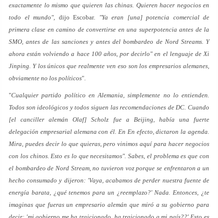
exactamente lo mismo que quieren las chinas. Quieren hacer negocios en
todo el mundo",
dijo Escobar
. "Ya eran [una] potencia comercial de
primera clase en camino de convertirse en una superpotencia antes de la
SMO, antes de las sanciones y antes del bombardeo de Nord Streams. Y
ahora están volviendo a hace 100 años, por decirlo" en el lenguaje de Xi
Jinping. Y los únicos que realmente ven eso son los empresarios alemanes,
obviamente no los políticos
".
"
Cualquier partido político en Alemania, simplemente no lo entienden.
Todos son ideológicos y todos siguen las recomendaciones de DC. Cuando
[el canciller alemán Olaf] Scholz fue a Beijing, había una fuerte
delegación empresarial alemana con él. En En efecto, dictaron la agenda.
Mira, puedes decir lo que quieras, pero vinimos aquí para hacer negocios
con los chinos. Esto es lo que necesitamos". Sabes, el problema es que con
el bombardeo de Nord Stream, no tuvieron voz porque se enfrentaron a un
hecho consumado y dijeron: 'Vaya, acabamos de perder nuestra fuente de
energía barata, ¿qué tenemos para un ¿reemplazo?' Nada. Entonces, ¿te
imaginas que fueras un empresario alemán que miró a su gobierno para
decir: 'mi gobierno me ha traicionado, ha traicionado a mi país??' Esto es