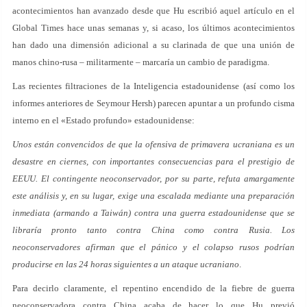
acontecimientos han avanzado desde que Hu escribió aquel artículo en el
Global Times hace unas semanas y, si acaso, los últimos acontecimientos
han dado una dimensión adicional a su clarinada de que una unión de
manos chino-rusa – militarmente – marcaría un cambio de paradigma.
Las recientes filtraciones de la Inteligencia estadounidense (así como los
informes anteriores de Seymour Hersh) parecen apuntar a un profundo cisma
interno en el «Estado profundo» estadounidense:
Unos están convencidos de que la ofensiva de primavera ucraniana es un
desastre en ciernes, con importantes consecuencias para el prestigio de
EEUU. El contingente neoconservador, por su parte, refuta amargamente
este análisis y, en su lugar, exige una escalada mediante una preparación
inmediata (armando a Taiwán) contra una guerra estadounidense que se
libraría pronto tanto contra China como contra Rusia. Los
neoconservadores afirman que el pánico y el colapso rusos podrían
producirse en las 24 horas siguientes a un ataque ucraniano
.
Para decirlo claramente, el repentino encendido de la fiebre de guerra
neoconservadora contra China acaba de hacer lo que Hu previó