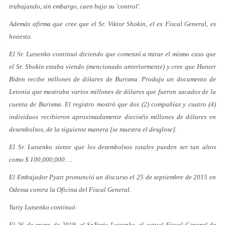
trabajando, sin embargo, caen bajo su 'control'.
Además afirma que cree que el Sr. Viktor Shokin, el ex Fiscal General, es
honesto.
El Sr. Lutsenko continuó diciendo que comenzó a mirar el mismo caso que
el Sr. Shokin estaba viendo (mencionado anteriormente) y cree que Hunter
Biden recibe millones de dólares de Burisma. Produjo un documento de
Letonia que mostraba varios millones de dólares que fueron sacados de la
cuenta de Burisma. El registro mostró que dos (2) compañías y cuatro (4)
individuos recibieron aproximadamente dieciséis millones de dólares en
desembolsos, de la siguiente manera [se muestra el desglose].
El Sr. Lutsenko siente que los desembolsos totales pueden ser tan altos
como $ 100,000,000. ...
El Embajador Pyatt pronunció un discurso el 25 de septiembre de 2015 en
Odessa contra la Oficina del Fiscal General.
Yuriy Lutsenko continuó:
El 26 de enero de 2019, el Sr.Yuriy Lutsenko, el actual Fiscal General de