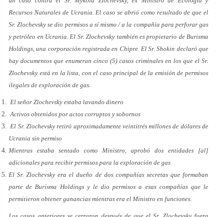
un caso contra el Sr. Mykola Zlochevsky, ex Ministro de Ecología y
Recursos Naturales de Ucrania. El caso se abrió como resultado de que el
Sr. Zlochevsky se dio permisos a sí mismo / a la compañía para perforar gas
y petróleo en Ucrania. El Sr. Zlochevsky también es propietario de Burisma
Holdings, una corporación registrada en Chipre. El Sr. Shokin declaró que
hay documentos que enumeran cinco (5) casos criminales en los que el Sr.
Zlochevsky está en la lista, con el caso principal de la emisión de permisos
ilegales de exploración de gas.
El señor Zlochevsky estaba lavando dinero
Activos obtenidos por actos corruptos y sobornos
El Sr. Zlochevsky retiró aproximadamente veintitrés millones de dólares de
Ucrania sin permiso
Mientras estaba sentado como Ministro, aprobó dos entidades [al]
adicionales para recibir permisos para la exploración de gas
El Sr. Zlochevsky era el dueño de dos compañías secretas que formaban
parte de Burisma Holdings y le dio permisos a esas compañías que le
permitieron obtener ganancias mientras era el Ministro en funciones.
Los casos anteriores se cerraron después de que el Sr. Zlochevsky fuera