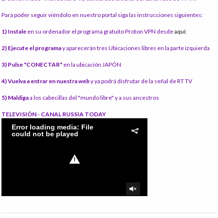
Para poder seguir viéndolo en nuestro portal siga las instrucciones siguientes:
1) Instale
en su ordenador el programa gratuito Proton VPN desde
aquí:
2) Ejecute el programa
y aparecerán tres Ubicaciones libres en la parte izquierda
3) Pulse "CONECTAR"
en la ubicación JAPÓN
4) Vuelva a entrar en nuestra web
y ya podrá disfrutar de la señal de RT TV
5) Maldiga
a los cabecillas del "mundo libre" y a sus ancestros
TELEVISIÓN - CANAL RUSSIA TODAY