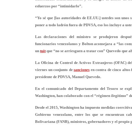
esfuerzos por “intimidarlo”.
“Yo sé que [las autoridades de EE.UU.] ustedes son unos 
poner a todo ladrón fuera de PDVSA, eso los incluye a uste
Las declaraciones del ministro se produjeron despué
funcionarios venezolanos y Bolton aconsejara a “las comp
un
tuit
que “no se arriesguen a tratar con” Quevedo que ah
La Oficina de Control de Activos Extranjeros (OFAC) de
viernes un conjunto de
sanciones
en contra de cinco altos 
presidente de PDVSA, Manuel Quevedo.
En el comunicado del Departamento del Tesoro se explic
Washington, han colaborado con el “régimen ilegítimo” d
Desde el 2015, Washington ha impuesto medidas coercitivas
Gobierno venezolano, entre los que se encuentran ca
Bolivariana (FANB), ministros, gobernadores y el propio 