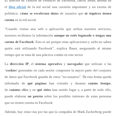
El director de Gestión de Producto de Facebook, David Beser, aborda en
el
blog oficial
de la red social una cuestión importante y no exenta de
polémica:
cómo se recolectan datos
de usuarios que
ni siquiera tienen
cuenta
en la red social.
“Cuando visitas una web o aplicación que utiliza nuestros servicios,
nosotros recibimos la información
aunque no estés logueado o tengas una
cuenta de Facebook
. Esto es así porque otras aplicaciones y webs no saben
quién está utilizando Facebook”, explica Baser, asegurando al mismo
tiempo que se trata de una práctica común en este sector.
La
dirección IP
, el
sistema operativo
y
navegador
que utilizan o las
‘
cookies
’ generadas en cada sesión componen la mayor parte del conjunto
de datos que Facebook guarda de estos “no-usuarios”. De esta forma queda
informado de
qué
páginas
han visitado y durante
cuánto tiempo
,
de
cuántos clics
y en
qué sitios
han tenido lugar y, a partir de todo ello,
puede elaborar
un patrón
sobre los posibles intereses de estas personas
que no tienen cuenta en Facebook.
Además, hay otras vías por las que la compañía de Mark Zuckerberg puede