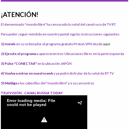
¡ATENCIÓN!
El denominado "mundo libre" ha censurado la señal del canal ruso de TV RT.
Para poder seguir viéndolo en nuestro portal siga las instrucciones siguientes:
1) Instale
en su ordenador el programa gratuito Proton VPN desde
aquí:
2) Ejecute el programa
y aparecerán tres Ubicaciones libres en la parte izquierda
3) Pulse "CONECTAR"
en la ubicación JAPÓN
4) Vuelva a entrar en nuestra web
y ya podrá disfrutar de la señal de RT TV
5) Maldiga
a los cabecillas del "mundo libre" y a sus ancestros
TELEVISIÓN - CANAL RUSSIA TODAY