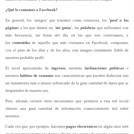
¿Qué le contamos a Facebook?
En general, los ‘amigos’ que tenemos como contactos, los
‘post’ o las
páginas
a los que damos un ‘
me gusta
’, las
palabras
que utilizamos con
más frecuencia, las horas del día en las que nos conectamos, y
los
contenidos
de aquello que más visitamos en Facebook, componen,
con el paso de los días y de los años, una imagen ciertamente fiable de
nuestros probable perfil.
El nivel aproximado de
ingresos
, nuestras
inclinaciones políticas
o
nuestros
hábitos de consumo
son características que pueden deducirse tras
un tratamiento más o menos sofisticado de la gran cantidad de datos que se
desprenden de nuestro uso.
Pero, además, existen otros mecanismos que permiten a esta red social
obtener una gran cantidad de información comercialmente útil sobre
nosotros.
Cada vez que, por ejemplo, hacemos
pagos electrónicos
en algún sitio web
en el que previamente nos hemos abierto una cuenta de usuario que requiere