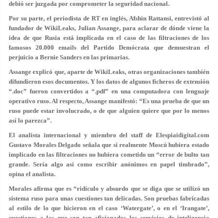
debió ser juzgada por comprometer la seguridad nacional.
Por su parte, el periodista de RT en inglés, Afshin Rattansi, entrevistó al
fundador de WikiLeaks, Julian Assange, para aclarar de dónde viene la
idea de que Rusia está implicada en el caso de las filtraciones de los
famosos 20.000 emails del Partido Demócrata que demuestran el
perjuicio a Bernie Sanders en las primarias.
Assange explicó que, aparte de WikiLeaks, otras organizaciones también
difundieron esos documentos. Y los datos de algunos ficheros de extensión
“.doc” fueron convertidos a “.pdf” en una computadora con lenguaje
operativo ruso. Al respecto, Assange manifestó: “Es una prueba de que un
ruso puede estar involucrado, o de que alguien quiere que por lo menos
así lo parezca”.
El analista internacional y miembro del staff de
Elespiaidigital.com
Gustavo Morales Delgado señala que si realmente Moscú hubiera estado
implicado en las filtraciones no hubiera cometido un “error de bulto tan
grande. Sería algo así como escribir anónimos en papel timbrado”,
opina el analista.
Morales afirma que es “ridículo y absurdo que se diga que se utilizó un
sistema ruso para unas cuestiones tan delicadas. Son pruebas fabricadas
al estilo de lo que hicieron en el caso ‘Watergate’, o en el ‘Irangate’,
cuestiones a las que son tan aficionados los servicios de inteligencia