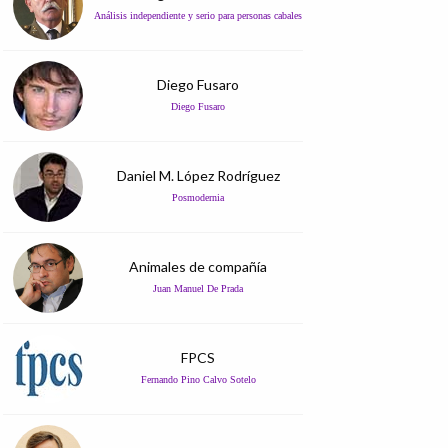
Análisis independiente y serio para personas cabales
Diego Fusaro
Diego Fusaro
Daniel M. López Rodríguez
Posmodernia
Animales de compañía
Juan Manuel De Prada
FPCS
Fernando Pino Calvo Sotelo