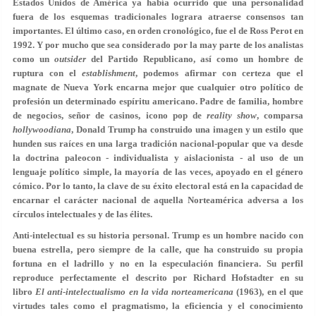
Estados Unidos de América ya había ocurrido que una personalidad
fuera de los esquemas tradicionales lograra atraerse consensos tan
importantes. El último caso, en orden cronológico, fue el de Ross Perot en
1992. Y por mucho que sea considerado por la may parte de los analistas
como un
outsider
del Partido Republicano, así como un hombre de
ruptura con el
establishment
, podemos afirmar con certeza que el
magnate de Nueva York encarna mejor que cualquier otro político de
profesión un determinado espíritu americano. Padre de familia, hombre
de negocios, señor de casinos, icono pop de
reality show
, comparsa
hollywoodiana
, Donald Trump ha construido una imagen y un estilo que
hunden sus raíces en una larga tradición nacional-popular que va desde
la doctrina paleocon - individualista y aislacionista - al uso de un
lenguaje político simple, la mayoría de las veces, apoyado en el género
cómico. Por lo tanto, la clave de su éxito electoral está en la capacidad de
encarnar el carácter nacional de aquella Norteamérica adversa a los
círculos intelectuales y de las élites.
Anti-intelectual es su historia personal. Trump es un hombre nacido con
buena estrella, pero siempre de la calle, que ha construido su propia
fortuna en el ladrillo y no en la especulación financiera. Su perfil
reproduce perfectamente el descrito por Richard Hofstadter en su
libro
El anti-intelectualismo en la vida norteamericana
(1963), en el que
virtudes tales como el pragmatismo, la eficiencia y el conocimiento