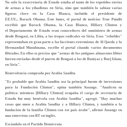
No solo la exsecretaria de Estado estaba al tanto de los repetidos envíos
de armas a los yihadistas en Siria, sino que también lo sabían varias
figuras clave en la Casa Blanca, incluido el presidente de
EE.UU., Barack Obama. Este lunes, el portal de noticias True Pundit
escribió que Barack Obama, la Casa Blanca, Hillary Clinton y
el Departamento de Estado eran conocedores
del suministro de armas
desde Bengasi, en Libia, a las tropas radicales en Siria
. Esos "rebeldes"
representaban en gran parte a las facciones extremistas de Al Qaeda y la
Hermandad Musulmana, escribe el portal citando varios documentos
filtrados. En ellos se precisa que "armas de los antiguos almacenes libios
fueron enviadas desde el puerto de Bengasi a los de Baniyas y Burj Islam,
en Siria".
Benevolencia comprada por Arabia Saudita
"Es probable que Arabia Saudita sea la principal fuente de inversiones
para la Fundación Clinton", opina también Assange. "Analicen su
política: mientras [Hillary Clinton] ocupaba el cargo de secretaria de
Estado fue muy benévola con Arabia Saudita", agregó. "Hay muchas
cosas que unen a Arabia Saudita y a Hillary Clinton, y también a la
fundación de la familia Clinton con ese país árabe", afirmó Assange en
una entrevista con RT en inglés.
Escándalo en el Partido Demócrata