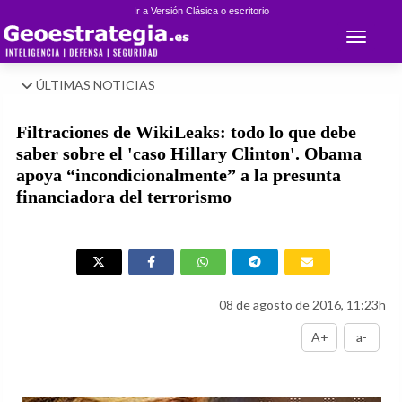
Ir a Versión Clásica o escritorio
Toggle 
ÚLTIMAS NOTICIAS
Filtraciones de WikiLeaks: todo lo que debe
saber sobre el 'caso Hillary Clinton'. Obama
apoya “incondicionalmente” a la presunta
financiadora del terrorismo
08 de agosto de 2016, 11:23h
A+
a-