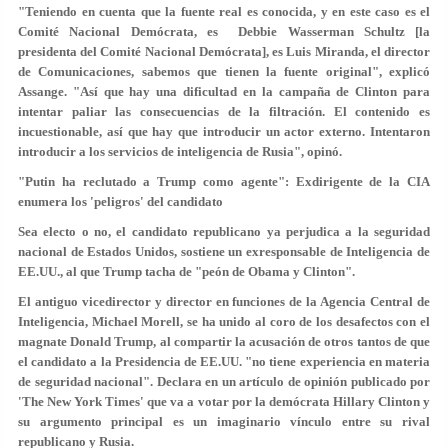
"Teniendo en cuenta que la fuente real es conocida, y en este caso es el
Comité Nacional Demócrata, es Debbie Wasserman Schultz [la
presidenta del Comité Nacional Demócrata], es Luis Miranda, el director
de Comunicaciones, sabemos que tienen la fuente original", explicó
Assange. "Así que hay una dificultad en la campaña de Clinton para
intentar paliar las consecuencias de la filtración. El contenido es
incuestionable, así que
hay que introducir un actor externo
. Intentaron
introducir a los servicios de inteligencia de Rusia", opinó.
"Putin ha reclutado a Trump como agente": Exdirigente de la CIA
enumera los 'peligros' del candidato
Sea electo o no, el candidato republicano ya perjudica a la seguridad
nacional de Estados Unidos, sostiene un exresponsable de Inteligencia de
EE.UU., al que Trump tacha de "peón de Obama y Clinton".
El antiguo vicedirector y director en funciones de la Agencia Central de
Inteligencia, Michael Morell, se ha unido al coro de los desafectos con el
magnate Donald Trump, al compartir la acusación de otros tantos de que
el candidato a la Presidencia de EE.UU. "no tiene experiencia en materia
de seguridad nacional". Declara en un artículo de opinión publicado por
'The New York Times' que va a votar por la demócrata Hillary Clinton y
su argumento principal es un imaginario vínculo entre su rival
republicano y Rusia.