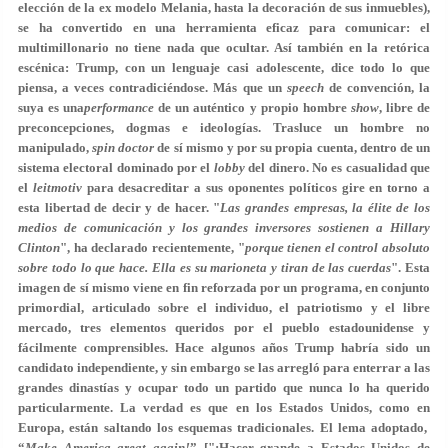
elección de la ex modelo Melania, hasta la decoración de sus inmuebles),
se ha convertido en una herramienta eficaz para comunicar: el
multimillonario no tiene nada que ocultar. Así también en la retórica
escénica: Trump, con un lenguaje casi adolescente, dice todo lo que
piensa, a veces contradiciéndose. Más que un
speech
de convención, la
suya es una
performance
de un auténtico y propio hombre
show
, libre de
preconcepciones, dogmas e ideologías. Trasluce un hombre no
manipulado,
spin doctor
de sí mismo y por su propia cuenta, dentro de un
sistema electoral dominado por el
lobby
del dinero. No es casualidad que
el
leitmotiv
para desacreditar a sus oponentes políticos gire en torno a
esta libertad de decir y de hacer. "
Las grandes empresas, la élite de los
medios de comunicación y los grandes inversores sostienen a Hillary
Clinton
", ha declarado recientemente, "
porque tienen el control absoluto
sobre todo lo que hace. Ella es su marioneta y tiran de las cuerdas
". Esta
imagen de sí mismo viene en fin reforzada por un programa, en conjunto
primordial, articulado sobre el individuo, el patriotismo y el libre
mercado, tres elementos queridos por el pueblo estadounidense y
fácilmente comprensibles. Hace algunos años Trump habría sido un
candidato independiente, y sin embargo se las arregló para enterrar a las
grandes dinastías y ocupar todo un partido que nunca lo ha querido
particularmente. La verdad es que en los Estados Unidos, como en
Europa, están saltando los esquemas tradicionales. El lema adoptado,
“
Make America great again!
” ["¡Hacer grande a Estados Unidos de