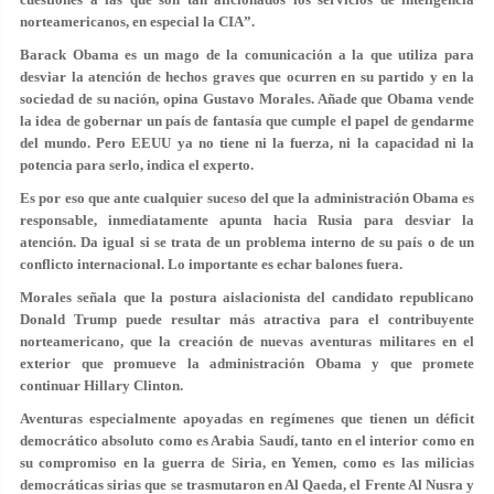
norteamericanos, en especial la CIA”.
Barack Obama es un mago de la comunicación a la que utiliza para
desviar la atención de hechos graves que ocurren en su partido y en la
sociedad de su nación, opina Gustavo Morales. Añade que Obama vende
la idea de gobernar un país de fantasía que cumple el papel de gendarme
del mundo. Pero EEUU ya no tiene ni la fuerza, ni la capacidad ni la
potencia para serlo, indica el experto.
Es por eso que ante cualquier suceso del que la administración Obama es
responsable, inmediatamente apunta hacia Rusia para desviar la
atención. Da igual si se trata de un problema interno de su país o de un
conflicto internacional. Lo importante es echar balones fuera.
Morales señala que la postura aislacionista del candidato republicano
Donald Trump puede resultar más atractiva para el contribuyente
norteamericano, que la creación de nuevas aventuras militares en el
exterior que promueve la administración Obama y que promete
continuar Hillary Clinton.
Aventuras especialmente apoyadas en regímenes que tienen un déficit
democrático absoluto como es Arabia Saudí, tanto en el interior como en
su compromiso en la guerra de Siria, en Yemen, como es las milicias
democráticas sirias que se trasmutaron en Al Qaeda, el Frente Al Nusra y