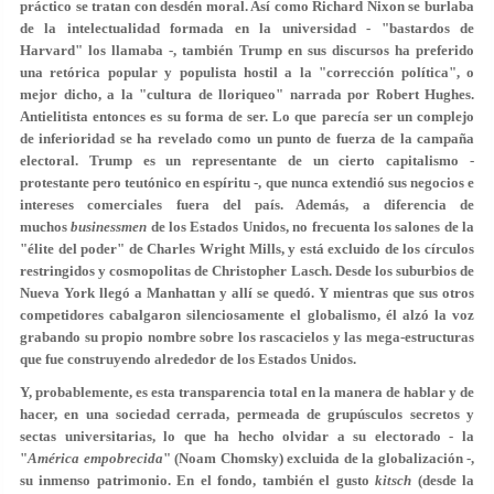
práctico se tratan con desdén moral. Así como Richard Nixon se burlaba
de la intelectualidad formada en la universidad - "bastardos de
Harvard" los llamaba -, también Trump en sus discursos ha preferido
una retórica popular y populista hostil a la "corrección política", o
mejor dicho, a la "cultura de lloriqueo" narrada por Robert Hughes.
Antielitista entonces es su forma de ser. Lo que parecía ser un complejo
de inferioridad se ha revelado como un punto de fuerza de la campaña
electoral. Trump es un representante de un cierto capitalismo -
protestante pero teutónico en espíritu -, que nunca extendió sus negocios e
intereses comerciales fuera del país. Además, a diferencia de
muchos
businessmen
de los Estados Unidos, no frecuenta los salones de la
"élite del poder" de Charles Wright Mills, y está excluido de los círculos
restringidos y cosmopolitas de Christopher Lasch. Desde los suburbios de
Nueva York llegó a Manhattan y allí se quedó. Y mientras que sus otros
competidores cabalgaron silenciosamente el globalismo, él alzó la voz
grabando su propio nombre sobre los rascacielos y las mega-estructuras
que fue construyendo alrededor de los Estados Unidos.
Y, probablemente, es esta transparencia total en la manera de hablar y de
hacer, en una sociedad cerrada, permeada de grupúsculos secretos y
sectas universitarias, lo que ha hecho olvidar a su electorado - la
"
América empobrecida
" (Noam Chomsky) excluida de la globalización -,
su inmenso patrimonio. En el fondo, también el gusto
kitsch
(desde la